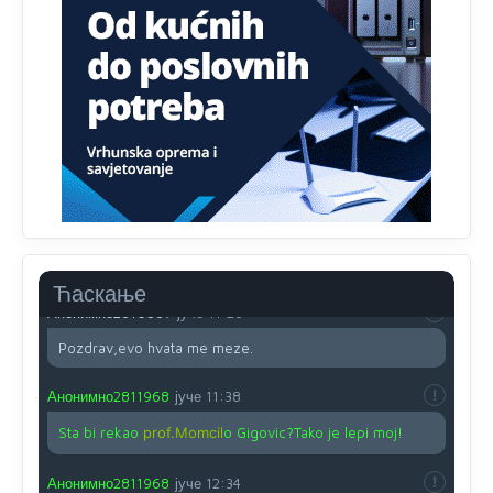
Анонимно2810587
јуче
11:13
Proguglajte
Анонимно2810587
јуче
11:21
O kako su cudni lvi ljudi,uzeli bi sve da mogu...a ja srce
svima fajem,radujem se tudjoj sreci.I ko ima i ko nema
na iso ce mjesto leci!
Анонимно2810587
јуче
11:24
Nije u svijetu problem,nahraniti siromasnd,kako nahraniti
bogate!?
Ћаскање
Анонимно2810587
јуче
11:26
Pozdrav,evo hvata me meze.
Анонимно2811968
јуче
11:38
Sta bi rekao
prof.Momcil
o Gigovic?Tako je lepi moj!
Анонимно2811968
јуче
12:34