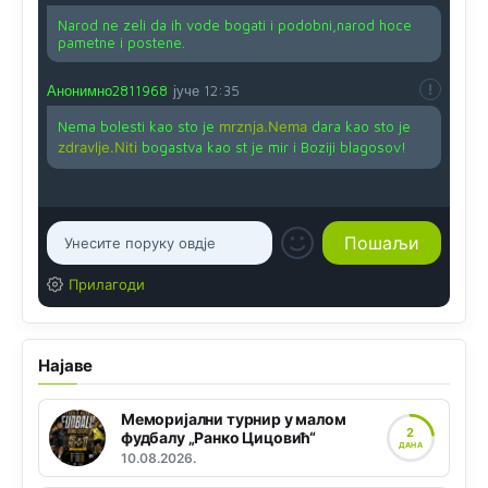
Narod ne zeli da ih vode bogati i podobni,narod hoce
pametne i postene.
Анонимно2811968
јуче
12:35
Nema bolesti kao sto je
mrznja.Nema
dara kao sto je
zdravlje.Niti
bogastva kao st je mir i Boziji blagosov!
Прилагоди
Најаве
Меморијални турнир у малом
2
фудбалу „Ранко Цицовић“
ДАНА
10.08.2026.