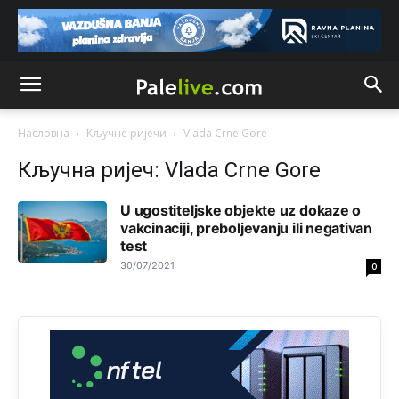
Анонимно2808202
8/6/2026
1:38
i mi tebi želimo dug život i tešku bolest
Анонимно2808216
8/6/2026
1:42
Akò se prevede...manji umro nego sto se rodio.
Насловна
Кључне ријечи
Vlada Crne Gore
Анонимно2806721
8/6/2026
2:27
Кључна ријеч: Vlada Crne Gore
Kuniocu ide q u guz...
U ugostiteljske objekte uz dokaze o
vakcinaciji, preboljevanju ili negativan
Анонимно2808843
8/6/2026
6:20
test
reconquista
30/07/2021
0
Анонимно2810587
јуче
11:11
Evo dasak vijetra s Romanije,neko iz publike povika,ma
pusti ih ciganija...pocetkom ovog vjeka,neko rece za
Radovana i Ratka kaki su oni srbi...i poce dalje da
besjedi znam ja dobro sta je bilo u Ag-ci...