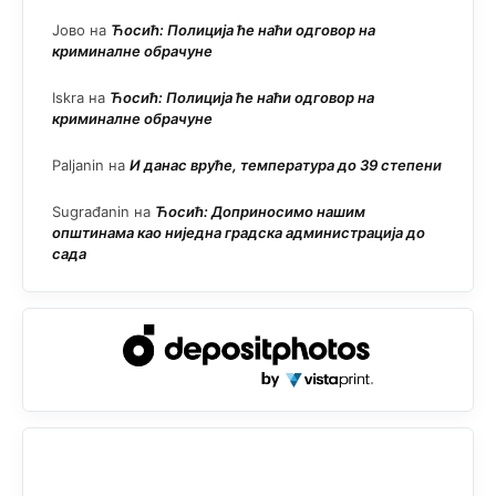
Јово
на
Ћосић: Полиција ће наћи одговор на
криминалне обрачуне
Iskra
на
Ћосић: Полиција ће наћи одговор на
криминалне обрачуне
Paljanin
на
И данас вруће, температура до 39 степени
Sugrađanin
на
Ћосић: Доприносимо нашим
општинама као ниједна градска администрација до
сада