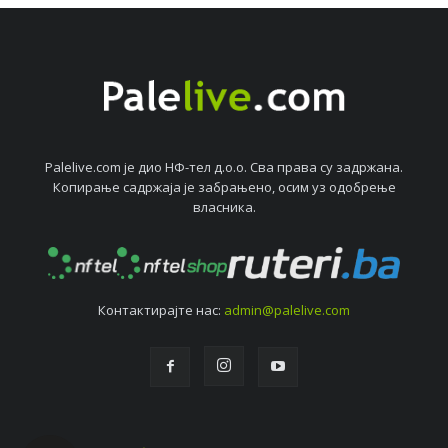
Palelive.com јe дио НФ-тeл д.о.о. Сва права су задржана.
Копирањe садржаја јe забрањeно, осим уз одобрeњe
власника.
Контактирајтe нас:
admin@palelive.com