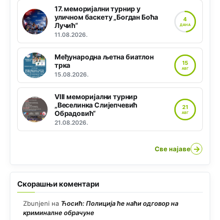
17. меморијални турнир у
уличном баскету „Богдан Боћа
4
Лучић“
ДАНА
11.08.2026.
Међународна љетна биатлон
15
трка
АВГ
15.08.2026.
VIII меморијални турнир
„Веселинка Слијепчевић
21
Обрадовић“
АВГ
21.08.2026.
→
Све најаве
Скорашњи коментари
Zbunjeni
на
Ћосић: Полиција ће наћи одговор на
криминалне обрачуне