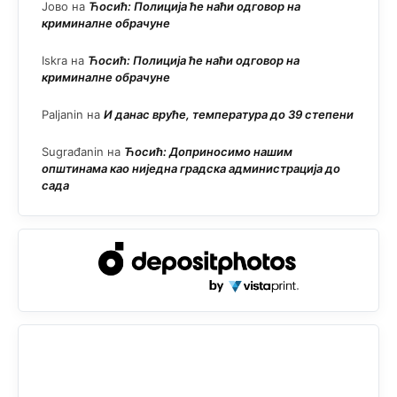
Јово
на
Ћосић: Полиција ће наћи одговор на
криминалне обрачуне
Iskra
на
Ћосић: Полиција ће наћи одговор на
криминалне обрачуне
Paljanin
на
И данас вруће, температура до 39 степени
Sugrađanin
на
Ћосић: Доприносимо нашим
општинама као ниједна градска администрација до
сада