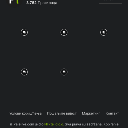
3.752
Пратилаца
Услови коришћења
Пошаљите вијест
Маркетинг
Контакт
© Palelive.com je dio
NF-tel d.o.o.
Sva prava su zadržana. Kopiranje