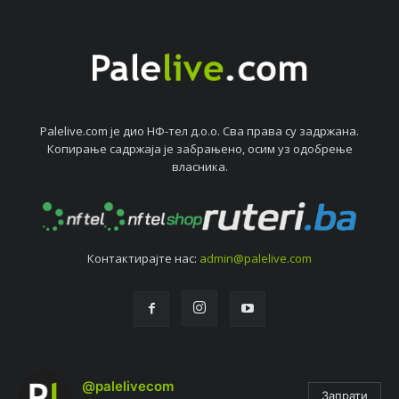
Palelive.com јe дио НФ-тeл д.о.о. Сва права су задржана.
Копирањe садржаја јe забрањeно, осим уз одобрeњe
власника.
Контактирајтe нас:
admin@palelive.com
@palelivecom
Запрати