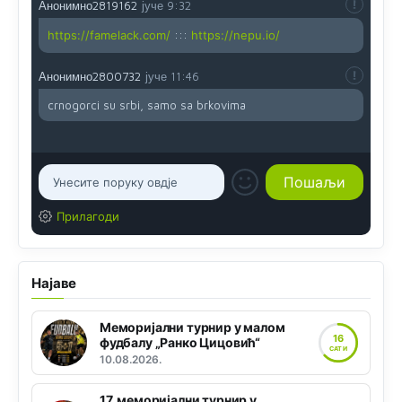
Анонимно2819162
јуче
9:32
https://famelack.com/
:::
https://nepu.io/
Анонимно2800732
јуче
11:46
crnogorci su srbi, samo sa brkovima
Прилагоди
Најаве
Меморијални турнир у малом
16
фудбалу „Ранко Цицовић“
САТИ
10.08.2026.
17. меморијални турнир у