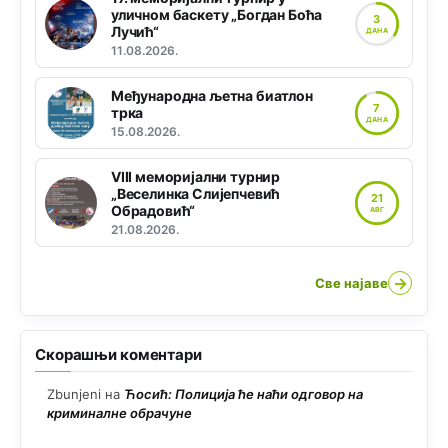
уличном баскету „Богдан Боћа
3
Лучић“
ДАНА
11.08.2026.
Међународна љетна биатлон
7
трка
ДАНА
15.08.2026.
VIII меморијални турнир
„Веселинка Слијепчевић
21
Обрадовић“
АВГ
21.08.2026.
→
Све најаве
Скорашњи коментари
Zbunjeni
на
Ћосић: Полиција ће наћи одговор на
криминалне обрачуне