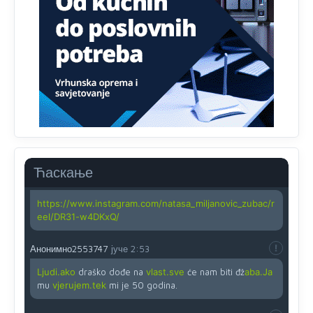
zahtjeva optičkih skenera.
Анонимно2818605
јуче
11:45
Ovo pravilo jeste unijelo opravdan strah, posebno kada
su u pitanju starije osobe, osobe sa slabijim vidom ili
drhtavom rukom
Анонимно2819033
јуче
12:24
Yes,nekada je bila corava kutija za IZBORE a danas su
coravi biraci.
Ћаскање
Анонимно2819162
јуче
12:35
https://www.instagram.com/natasa_miljanovic_zubac/r
eel/DR31-w4DKxQ/
Анонимно2553747
јуче
2:53
Ljudi.ako
draško dođe na
vlast.sve
će nam biti đž
aba.Ja
mu
vjerujem.tek
mi je 50 godina.