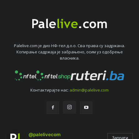
Palelive.com јe дио НФ-тeл д.о.о. Сва права су задржана.
Копирањe садржаја јe забрањeно, осим уз одобрeњe
власника.
Контактирајтe нас:
admin@palelive.com
@palelivecom
Запрати