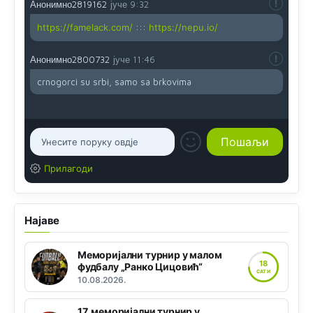
Анонимно2819162
јуче
9:32
https://famelack.com/
:::
https://nepu.io/
Анонимно2800732
јуче
11:46
crnogorci su srbi, samo sa brkovima
Прилагоди
Најаве
Меморијални турнир у малом
18
фудбалу „Ранко Цицовић“
САТИ
10.08.2026.
17. меморијални турнир у