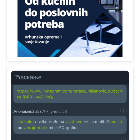
zahtjeva optičkih skenera.
Анонимно2818605
јуче
11:45
Ovo pravilo jeste unijelo opravdan strah, posebno kada
su u pitanju starije osobe, osobe sa slabijim vidom ili
drhtavom rukom
Анонимно2819033
јуче
12:24
Yes,nekada je bila corava kutija za IZBORE a danas su
coravi biraci.
Ћаскање
Анонимно2819162
јуче
12:35
https://www.instagram.com/natasa_miljanovic_zubac/r
eel/DR31-w4DKxQ/
Анонимно2553747
јуче
2:53
Ljudi.ako
draško dođe na
vlast.sve
će nam biti đž
aba.Ja
mu
vjerujem.tek
mi je 50 godina.