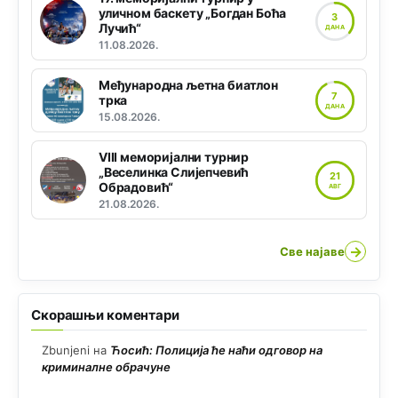
уличном баскету „Богдан Боћа
3
Лучић“
ДАНА
11.08.2026.
Међународна љетна биатлон
7
трка
ДАНА
15.08.2026.
VIII меморијални турнир
„Веселинка Слијепчевић
21
Обрадовић“
АВГ
21.08.2026.
→
Све најаве
Скорашњи коментари
Zbunjeni
на
Ћосић: Полиција ће наћи одговор на
криминалне обрачуне