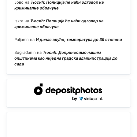
Јово
на
Ћосић: Полиција ће наћи одговор на
криминалне обрачуне
Iskra
на
Ћосић: Полиција ће наћи одговор на
криминалне обрачуне
Paljanin
на
И данас вруће, температура до 39 степени
Sugrađanin
на
Ћосић: Доприносимо нашим
општинама као ниједна градска администрација до
сада