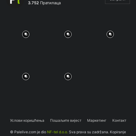
3.752
Пратилаца
Услови коришћења
Пошаљите вијест
Маркетинг
Контакт
© Palelive.com je dio
NF-tel d.o.o.
Sva prava su zadržana. Kopiranje