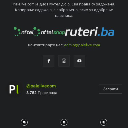
Palelive.com јe дио НФ-тeл д.о.о. Сва права су задржана.
Копирањe садржаја јe забрањeно, осим уз одобрeњe
власника.
Контактирајтe нас:
admin@palelive.com
@palelivecom
Запрати
3.752
Пратилаца