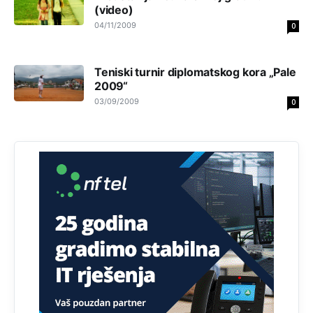
(video)
04/11/2009
Анонимно2818605
11:21
0
Najveći rizik sa nepismenim stanovništvom je "kupovina
glasova" i manipulacija kroz fiktivne pomoćnike (koji
Teniski turnir diplomatskog kora „Pale
zapravo glasaju po nalogu političkih partija, a ne po želji
birača).
2009“
03/09/2009
0
Анонимно2818605
11:28
Prema zvaničnim podacima Agencije za statistiku BiH, u
Bosni i Hercegovini je 1.229.972 građana informatički
nepismeno, što čini 38,7% ukupnog stanovništva starijeg
od 10 godina
Анонимно2818605
11:30
Prema podacima o informaciono-komunikacionim
tehnologijama, čak 33,4% domaćinstava u BiH uopšte
nema pristup računaru bilo koje vrste (desktop, laptop ili
tablet
Анонимно2818605
11:34
Najveći dio populacije starije od 65 godina uopšte ne