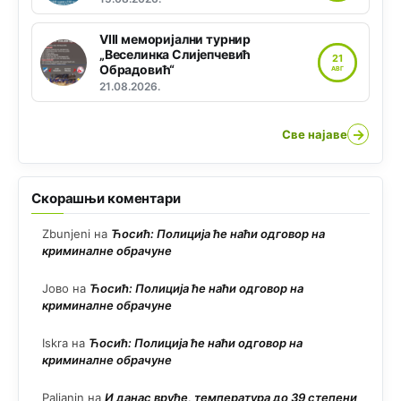
VIII меморијални турнир
„Веселинка Слијепчевић
21
Обрадовић“
АВГ
21.08.2026.
→
Све најаве
Скорашњи коментари
Zbunjeni
на
Ћосић: Полиција ће наћи одговор на
криминалне обрачуне
Јово
на
Ћосић: Полиција ће наћи одговор на
криминалне обрачуне
Iskra
на
Ћосић: Полиција ће наћи одговор на
криминалне обрачуне
Paljanin
на
И данас вруће, температура до 39 степени