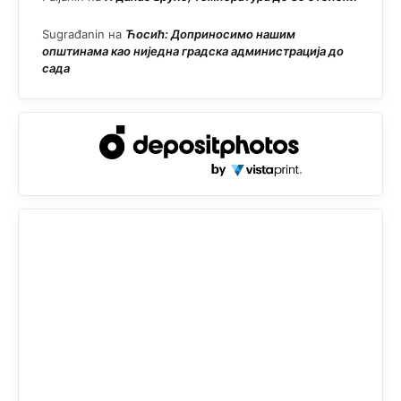
Sugrađanin
на
Ћосић: Доприносимо нашим
општинама као ниједна градска администрација до
сада