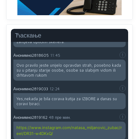
koristi internet, niti ima pristup računarima
Анонимно2818605
11:45
Uvođenje pravila da se umjesto dosadašnjeg znaka "X"
(krstića) kružić ispred kandidata mora u potpunosti
Ћаскање
obojiti (popuniti) uvedeno je isključivo zbog tehničkih
zahtjeva optičkih skenera.
Анонимно2818605
11:45
Ovo pravilo jeste unijelo opravdan strah, posebno kada
su u pitanju starije osobe, osobe sa slabijim vidom ili
drhtavom rukom
Анонимно2819033
12:24
Yes,nekada je bila corava kutija za IZBORE a danas su
coravi biraci.
Анонимно2819162
48 пре мин.
https://www.instagram.com/natasa_miljanovic_zubac/r
eel/DR31-w4DKxQ/