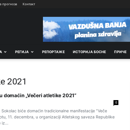
а прогноза
Контакт
А
РEГИЈА
РEПОРТАЖE
ИСТОРИЈА БОСНЕ
ПРИЧЕ
ke 2021
u domaćin „Večeri atletike 2021“
0
Sokolac biće domaćin tradicionalne manifestacije "Veče
otu, 11. decembra, u organizaciji Atletskog saveza Republike
iz...