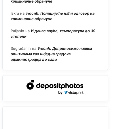
криминалне обрачуне
Iskra
на
Ћосић: Полиција ће наћи одговор на
криминалне обрачуне
Paljanin
на
И данас вруће, температура до 39
степени
Sugrađanin
на
Ћосић: Доприносимо нашим
општинама као ниједна градска
администрација до сада