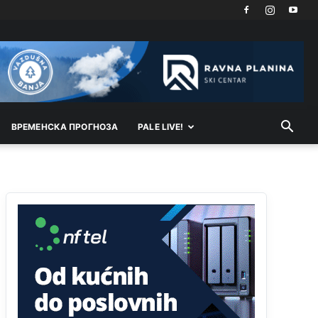
Akò se prevede...manji umro nego sto se rodio.
Анонимно2806721
јуче
2:27
Kuniocu ide q u guz...
Анонимно2808843
јуче
6:20
reconquista
ВРEМEНСКА ПРОГНОЗА
PALE LIVE!
Анонимно2810587
11:11
Evo dasak vijetra s Romanije,neko iz publike
povika,ma pusti ih ciganija...pocetkom ovog
vjeka,neko rece za Radovana i Ratka kaki su oni
srbi...i poce dalje da besjedi znam ja dobro sta je
bilo u Ag-ci...
Анонимно2810587
11:13
Proguglajte
Анонимно2810587
11:21