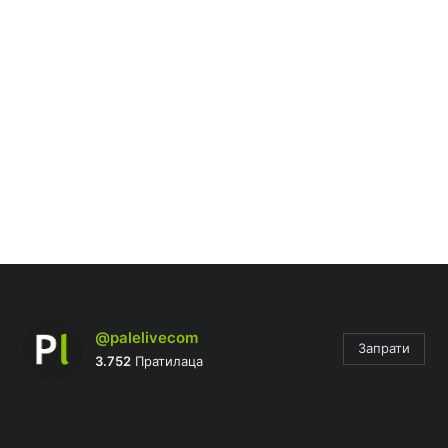
@palelivecom
Запрати
3.752
Пратилаца