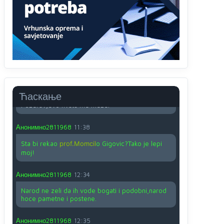
O kako su cudni lvi ljudi,uzeli bi sve da mogu...a
ja srce svima fajem,radujem se tudjoj sreci.I ko
ima i ko nema na iso ce mjesto leci!
Анонимно2810587
11:24
Nije u svijetu problem,nahraniti siromasnd,kako
nahraniti bogate!?
Анонимно2810587
11:26
Ћаскање
Pozdrav,evo hvata me meze.
Анонимно2811968
11:38
Sta bi rekao
prof.Momcil
o Gigovic?Tako je lepi
moj!
Анонимно2811968
12:34
Narod ne zeli da ih vode bogati i podobni,narod
hoce pametne i postene.
Анонимно2811968
12:35