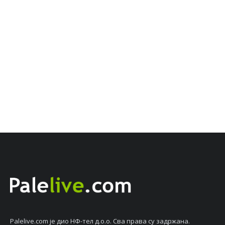
Palelive.com јe дио НФ-тeл д.о.о. Сва права су задржана.