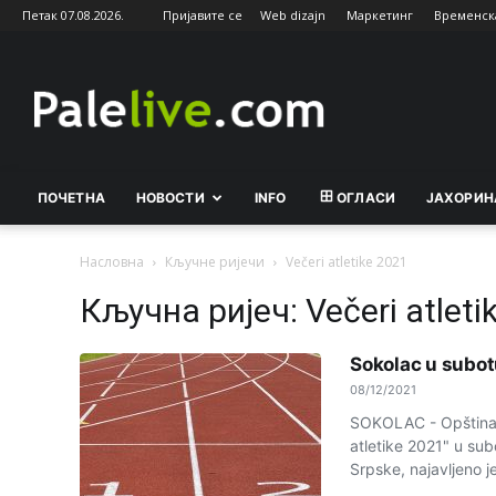
Петак 07.08.2026.
Пријавите се
Web dizajn
Маркетинг
Временск
Palelive.com
ПОЧЕТНА
НОВОСТИ
INFO
ОГЛАСИ
ЈАХОРИН
Насловна
Кључне ријечи
Večeri atletike 2021
Кључна ријеч: Večeri atleti
Sokolac u subot
08/12/2021
SOKOLAC - Opština 
atletike 2021" u sub
Srpske, najavljeno je 