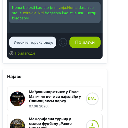
Nema bolesti kao sto je
mrznja.Nema
dara kao
sto je
zdravlje.Niti
bogastva kao st je mir i Boziji
blagosov!
Прилагоди
Најаве
Мађионичар стиже у Пале:
Магично вече за најмлађе у
КРАЈ
Олимпијском парку
07.08.2026.
Меморијални турнир у
малом фудбалу „Ранко
3
ДАНА