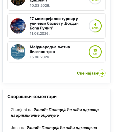
Цицовић“
10.08.2026.
17. меморијални турнир у
уличном баскету „Богдан
4
Боћа Лучић“
ДАНА
11.08.2026.
Међународна љетна
15
биатлон трка
АВГ
15.08.2026.
→
Све најаве
Скорашњи коментари
Zbunjeni
на
Ћосић: Полиција ће наћи одговор
на криминалне обрачуне
Јово
на
Ћосић: Полиција ће наћи одговор на