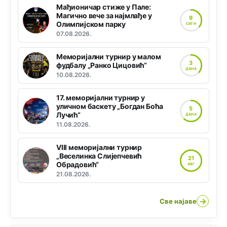
Мађионичар стиже у Пале:
Магично вече за најмлађе у
9
Олимпијском парку
САТИ
07.08.2026.
Меморијални турнир у малом
3
фудбалу „Ранко Цицовић“
ДАНА
10.08.2026.
17. меморијални турнир у
уличном баскету „Богдан Боћа
5
Лучић“
ДАНА
11.08.2026.
VIII меморијални турнир
„Веселинка Слијепчевић
21
Обрадовић“
АВГ
21.08.2026.
→
Све најаве