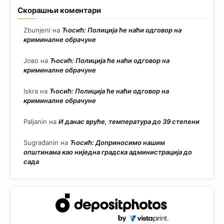
Скорашњи коментари
Zbunjeni
на
Ћосић: Полиција ће наћи одговор на
криминалне обрачуне
Јово
на
Ћосић: Полиција ће наћи одговор на
криминалне обрачуне
Iskra
на
Ћосић: Полиција ће наћи одговор на
криминалне обрачуне
Paljanin
на
И данас вруће, температура до 39 степени
Sugrađanin
на
Ћосић: Доприносимо нашим
општинама као ниједна градска администрација до
сада