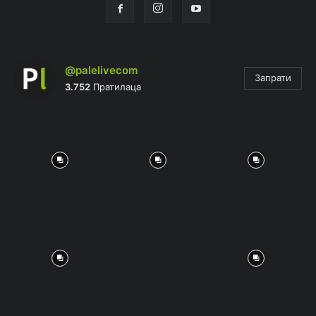
@palelivecom
Запрати
3.752
Пратилаца