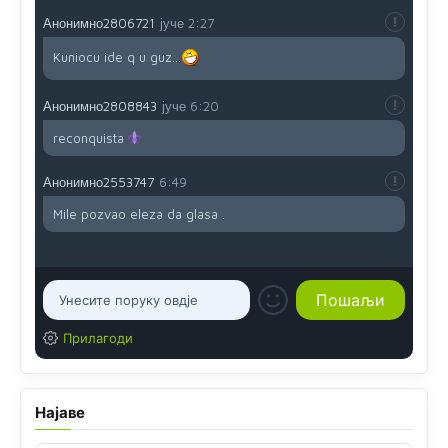
Анонимно2806721
јуче
2:27
Kuniocu ide q u guz...
Анонимно2808843
јуче
6:20
reconquista
Анонимно2553747
6:49
Mile pozvao eleza da glasa .
Прилагоди
Најаве