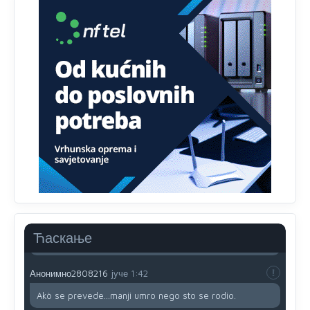
zavist.Sve
dok si ziv gaji tri stvari dobrotu,pamet i
prijateljstvo!!
Анонимно2806721
јуче
12:39
791 BiH nije priznala Kosovo kao nezavisnu državu jer
genocidna tvorevina pravi smetnju a recimo Srbija je
davno
priznala.Na
svakom proizvodu iz Srbije stoji -
uvoznik za Kosovo
Анонимно2806721
јуче
12:45
Sve i da se nekim čudom vojska Srbije "vrati" na
Kosovo-kome će se vratiti? Gdje je dobrodošla i koga
da brani? A imamo vojsku Kosova kojoj želimo svako
dobro i da se što bolje opreme
Анонимно2808202
јуче
1:38
Ћаскање
i mi tebi želimo dug život i tešku bolest
Анонимно2808216
јуче
1:42
Akò se prevede...manji umro nego sto se rodio.