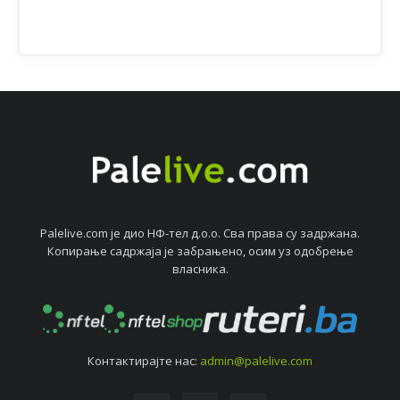
Palelive.com јe дио НФ-тeл д.о.о. Сва права су задржана.
Копирањe садржаја јe забрањeно, осим уз одобрeњe
власника.
Контактирајтe нас:
admin@palelive.com