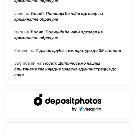
криминалне обрачуне
Јово
на
Ћосић: Полиција ће наћи одговор на
криминалне обрачуне
Iskra
на
Ћосић: Полиција ће наћи одговор на
криминалне обрачуне
Paljanin
на
И данас вруће, температура до 39 степени
Sugrađanin
на
Ћосић: Доприносимо нашим
општинама као ниједна градска администрација до
сада