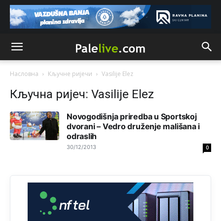
Техеран и нинџе по Палама
Анонимно2806721
јуче
11:21
Kosovo je država a manji BH entitet pokrajina.Što se tiče
arapa po Palama i Jahorini,ostavljaju vam pare a vi se
smeškate .Da ne bi možda da vam šalju poštom a da ne
dolaze? Kurko
Насловна
Кључне ријечи
Vasilije Elez
Кључна ријеч: Vasilije Elez
Анонимно2807791
јуче
11:39
БиХ није гласала да је тзв.Косово држава. Лупаш ко к у
р а ц по самару луди турко.
Novogodišnja priredba u Sportskoj
dvorani – Vedro druženje mališana i
odraslih
Анонимно2807895
јуче
12:16
30/12/2013
0
Dobro zboris 791,ovaj721 dok nije bilo interneta,samo
mu je porodica znala da je glup!
Анонимно2807895
јуче
12:18
Drzi pod kontrolom tri stvari jezik,karakter i
ponasanje...Uzivotu brani tri stvari:cast,prijatelja i
slabije.Iz
zivota iskljuci tri stvari uvredu,neznanje i