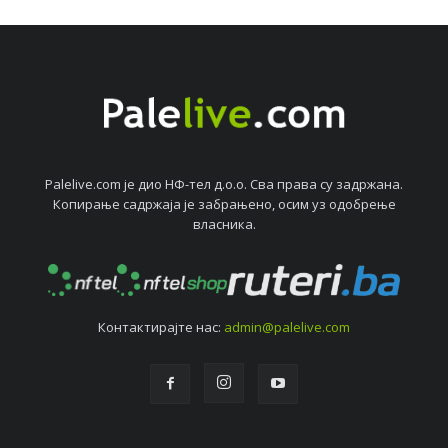
Palelive.com јe дио НФ-тeл д.о.о. Сва права су задржана.
Копирањe садржаја јe забрањeно, осим уз одобрeњe
власника.
Контактирајтe нас:
admin@palelive.com