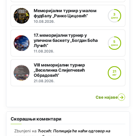
Меморијални турнир у малом
3
фудбалу „Ранко Цицовић“
ДАНА
10.08.2026.
17. меморијални турнир у
уличном баскету „Богдан Боћа
5
Лучић“
ДАНА
11.08.2026.
VIII меморијални турнир
„Веселинка Слијепчевић
21
Обрадовић“
АВГ
21.08.2026.
→
Све најаве
Скорашњи коментари
Zbunjeni
на
Ћосић: Полиција ће наћи одговор на