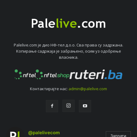
Palelive.com јe дио НФ-тeл д.о.о. Сва права су задржана.
Копирањe садржаја јe забрањeно, осим уз одобрeњe
власника.
Контактирајтe нас:
admin@palelive.com
@palelivecom
Запрати