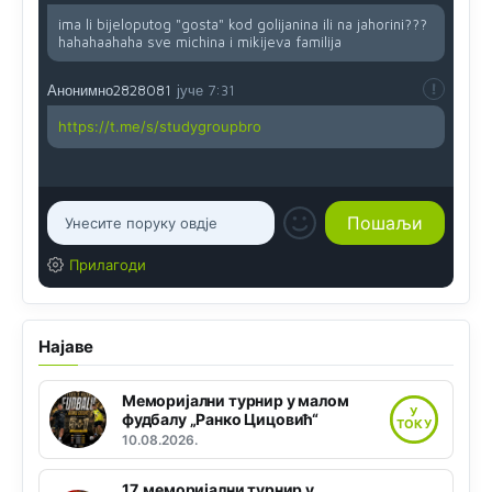
ima li bijeloputog "gosta" kod golijanina ili na jahorini???
hahahaahaha sve michina i mikijeva familija
Анонимно2828081
јуче
7:31
https://t.me/s/studygroupbro
Прилагоди
Најаве
Меморијални турнир у малом
У
фудбалу „Ранко Цицовић“
ТОКУ
10.08.2026.
17. меморијални турнир у