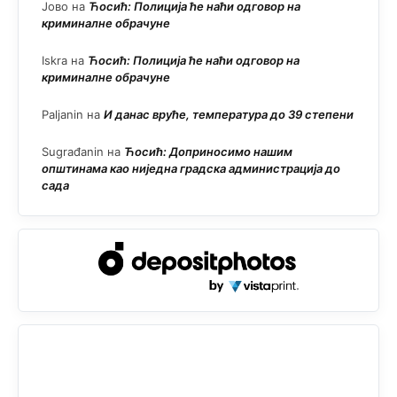
Јово
на
Ћосић: Полиција ће наћи одговор на
криминалне обрачуне
Iskra
на
Ћосић: Полиција ће наћи одговор на
криминалне обрачуне
Paljanin
на
И данас вруће, температура до 39 степени
Sugrađanin
на
Ћосић: Доприносимо нашим
општинама као ниједна градска администрација до
сада