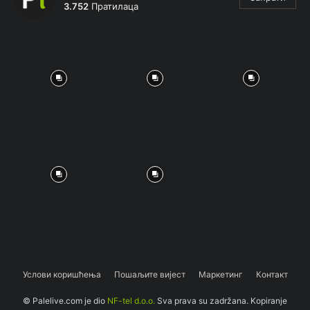
3.752
Пратилаца
Услови коришћења
Пошаљите вијест
Маркетинг
Контакт
© Palelive.com je dio
NF-tel d.o.o.
Sva prava su zadržana. Kopiranje