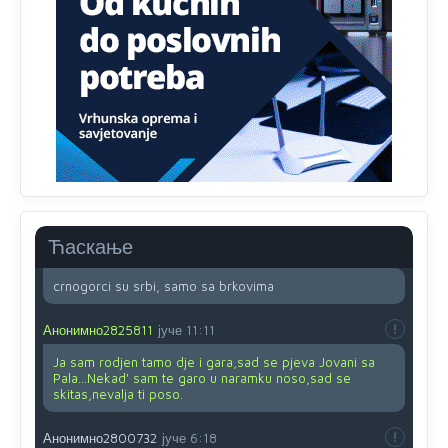
su u pitanju starije osobe, osobe sa slabijim vidom ili
drhtavom rukom
Анонимно2819033
8/8/2026
12:24
Yes,nekada je bila corava kutija za IZBORE a danas su
coravi biraci.
Анонимно2553747
8/8/2026
2:53
Ljudi.ako
draško dođe na
vlast.sve
će nam biti đž
aba.Ja
mu
vjerujem.tek
mi je 50 godina.
Ћаскање
Анонимно2800732
8/8/2026
11:46
crnogorci su srbi, samo sa brkovima
Анонимно2825811
јуче
11:11
Ja sam rodjen tamo dje i gara,sad se pjeva Jovani sa
Pala...Nekad' sam te garo u naramku noso,sad se
skitas,nevalja ti poso.
Анонимно2800732
јуче
6:18