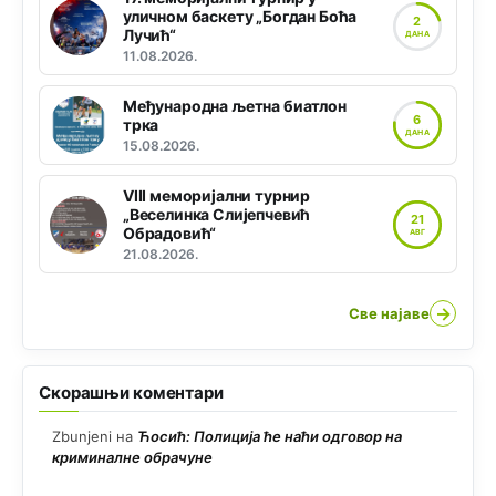
уличном баскету „Богдан Боћа
2
Лучић“
ДАНА
11.08.2026.
Међународна љетна биатлон
6
трка
ДАНА
15.08.2026.
VIII меморијални турнир
„Веселинка Слијепчевић
21
Обрадовић“
АВГ
21.08.2026.
→
Све најаве
Скорашњи коментари
Zbunjeni
на
Ћосић: Полиција ће наћи одговор на
криминалне обрачуне