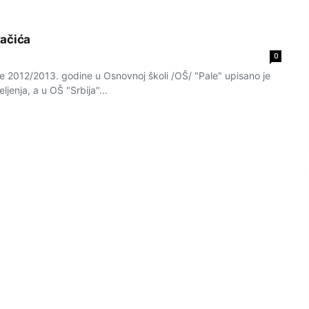
vačića
0
ke 2012/2013. godine u Osnovnoj školi /OŠ/ "Pale" upisano je
ljenja, a u OŠ "Srbija"...