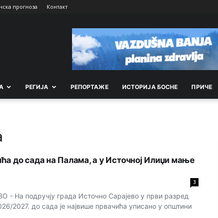
нска прогноза
Контакт
А
РEГИЈА
РEПОРТАЖE
ИСТОРИЈА БОСНЕ
ПРИЧЕ
a
ћа до сада на Палама, а у Источној Илиџи мање
3
- На подручју града Источно Сарајево у први разред
26/2027. до сада је највише првачића уписано у општини