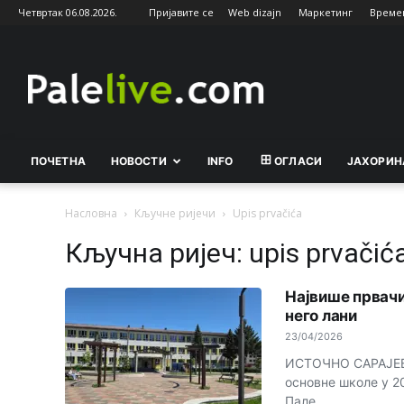
Четвртак 06.08.2026.
Пријавите се
Web dizajn
Маркетинг
Време
Palelive.com
ПОЧЕТНА
НОВОСТИ
INFO
ОГЛАСИ
ЈАХОРИН
Насловна
Кључне ријечи
Upis prvačića
Кључна ријеч: upis prvačić
Највише првачи
него лани
23/04/2026
ИСТОЧНО САРАЈЕВО 
основне школе у 20
Пале,...