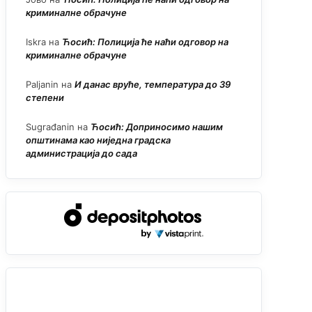
криминалне обрачуне
Iskra
на
Ћосић: Полиција ће наћи одговор на
криминалне обрачуне
Paljanin
на
И данас вруће, температура до 39
степени
Sugrađanin
на
Ћосић: Доприносимо нашим
општинама као ниједна градска
администрација до сада