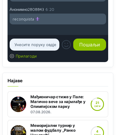
Анонимно2808843
6:20
reconquista
Прилагоди
Најаве
Мађионичар стиже у Пале:
Магично вече за најмлађе у
21
Олимпијском парку
САТИ
07.08.2026.
Меморијални турнир у
малом фудбалу „Ранко
4
ДАНА