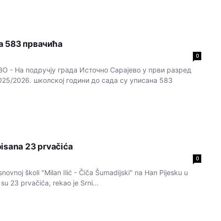
а 583 првачића
0
- На подручју града Источно Сарајево у први разред
025/2026. школској години до сада су уписана 583
isana 23 prvačića
0
vnoj školi "Milan Ilić - Čiča Šumadijski" na Han Pijesku u
u 23 prvačića, rekao je Srni...