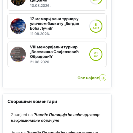
Цицовић“
10.08.2026.
17. меморијални турнир у
уличном баскету „Богдан
5
Боћа Лучић“
ДАНА
11.08.2026.
VIII меморијални турнир
„Веселинка Слијепчевић
21
Обрадовић“
АВГ
21.08.2026.
→
Све најаве
Скорашњи коментари
Zbunjeni
на
Ћосић: Полиција ће наћи одговор
на криминалне обрачуне
Јово
на
Ћосић: Полиција ће наћи одговор на