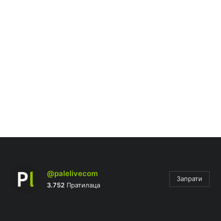
@palelivecom
Запрати
3.752
Пратилаца