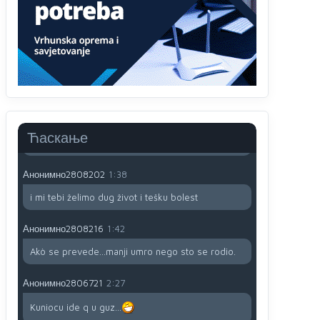
791 BiH nije priznala Kosovo kao nezavisnu
državu jer genocidna tvorevina pravi smetnju a
recimo Srbija je davno
priznala.Na
svakom
proizvodu iz Srbije stoji -uvoznik za Kosovo
Анонимно2806721
12:45
Sve i da se nekim čudom vojska Srbije "vrati" na
Kosovo-kome će se vratiti? Gdje je dobrodošla i
koga da brani? A imamo vojsku Kosova kojoj
Ћаскање
želimo svako dobro i da se što bolje opreme
Анонимно2808202
1:38
i mi tebi želimo dug život i tešku bolest
Анонимно2808216
1:42
Akò se prevede...manji umro nego sto se rodio.
Анонимно2806721
2:27
Kuniocu ide q u guz...