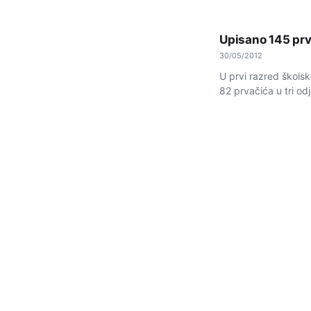
Upisano 145 pr
30/05/2012
U prvi razred škols
82 prvačića u tri odje