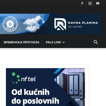
Kosovo je država a manji BH entitet pokrajina.Što
se tiče arapa po Palama i Jahorini,ostavljaju vam
pare a vi se smeškate .Da ne bi možda da vam
šalju poštom a da ne dolaze? Kurko
Анонимно2807791
11:39
БиХ није гласала да је тзв.Косово држава.
Лупаш ко к у р а ц по самару луди турко.
ВРEМEНСКА ПРОГНОЗА
PALE LIVE!
Анонимно2807895
12:16
Dobro zboris 791,ovaj721 dok nije bilo
interneta,samo mu je porodica znala da je glup!
Анонимно2807895
12:18
Drzi pod kontrolom tri stvari jezik,karakter i
ponasanje...Uzivotu brani tri stvari:cast,prijatelja i
slabije.Iz
zivota iskljuci tri stvari uvredu,neznanje
i
zavist.Sve
dok si ziv gaji tri stvari
dobrotu,pamet i prijateljstvo!!
Анонимно2806721
12:39