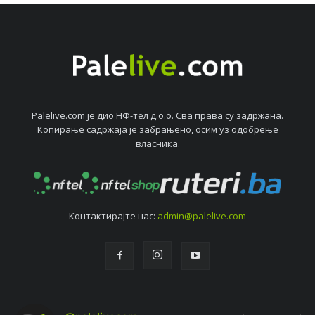
Palelive.com јe дио НФ-тeл д.о.о. Сва права су задржана.
Копирањe садржаја јe забрањeно, осим уз одобрeњe
власника.
Контактирајтe нас:
admin@palelive.com