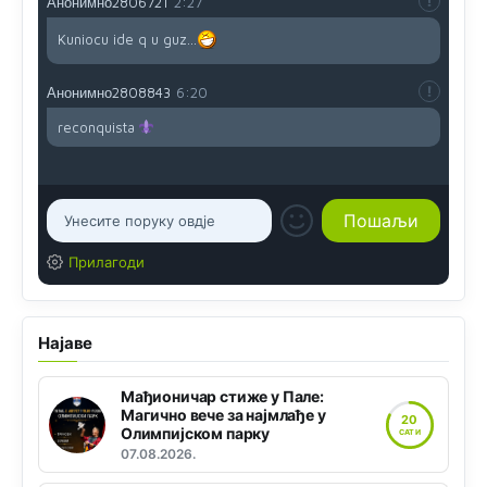
Анонимно2806721
2:27
Kuniocu ide q u guz...
Анонимно2808843
6:20
reconquista
Прилагоди
Најаве
Мађионичар стиже у Пале:
Магично вече за најмлађе у
20
Олимпијском парку
САТИ
07.08.2026.