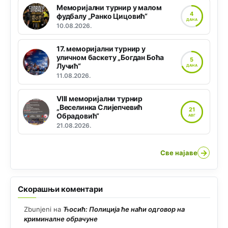
Меморијални турнир у малом
4
фудбалу „Ранко Цицовић“
ДАНА
10.08.2026.
17. меморијални турнир у
уличном баскету „Богдан Боћа
5
Лучић“
ДАНА
11.08.2026.
VIII меморијални турнир
„Веселинка Слијепчевић
21
Обрадовић“
АВГ
21.08.2026.
→
Све најаве
Скорашњи коментари
Zbunjeni
на
Ћосић: Полиција ће наћи одговор на
криминалне обрачуне