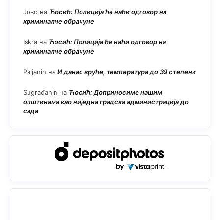
Јово
на
Ћосић: Полиција ће наћи одговор на
криминалне обрачуне
Iskra
на
Ћосић: Полиција ће наћи одговор на
криминалне обрачуне
Paljanin
на
И данас вруће, температура до 39 степени
Sugrađanin
на
Ћосић: Доприносимо нашим
општинама као ниједна градска администрација до
сада