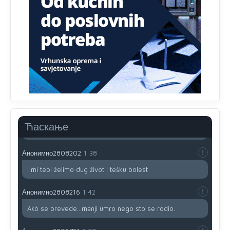
prijateljstvo!!
Анонимно2806721
12:39
791 BiH nije priznala Kosovo kao nezavisnu državu jer
genocidna tvorevina pravi smetnju a recimo Srbija je
davno
priznala.Na
svakom proizvodu iz Srbije stoji -
uvoznik za Kosovo
Анонимно2806721
12:45
Sve i da se nekim čudom vojska Srbije "vrati" na
Kosovo-kome će se vratiti? Gdje je dobrodošla i koga
da brani? A imamo vojsku Kosova kojoj želimo svako
Ћаскање
dobro i da se što bolje opreme
Анонимно2808202
1:38
i mi tebi želimo dug život i tešku bolest
Анонимно2808216
1:42
Akò se prevede...manji umro nego sto se rodio.