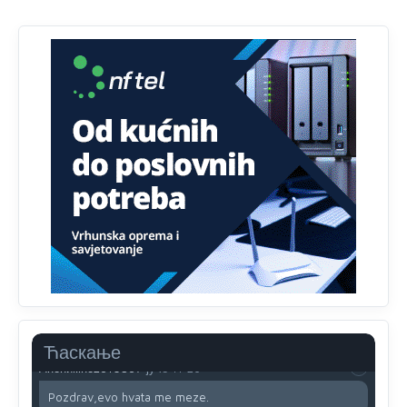
Анонимно2810587
јуче
11:11
Evo dasak vijetra s Romanije,neko iz publike povika,ma
pusti ih ciganija...pocetkom ovog vjeka,neko rece za
Radovana i Ratka kaki su oni srbi...i poce dalje da
besjedi znam ja dobro sta je bilo u Ag-ci...
Анонимно2810587
јуче
11:13
Proguglajte
Анонимно2810587
јуче
11:21
O kako su cudni lvi ljudi,uzeli bi sve da mogu...a ja srce
svima fajem,radujem se tudjoj sreci.I ko ima i ko nema
na iso ce mjesto leci!
Анонимно2810587
јуче
11:24
Nije u svijetu problem,nahraniti siromasnd,kako nahraniti
bogate!?
Ћаскање
Анонимно2810587
јуче
11:26
Pozdrav,evo hvata me meze.