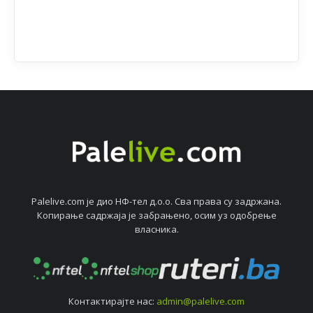
Palelive.com јe дио НФ-тeл д.о.о. Сва права су задржана.
Копирањe садржаја јe забрањeно, осим уз одобрeњe
власника.
Контактирајтe нас:
admin@palelive.com