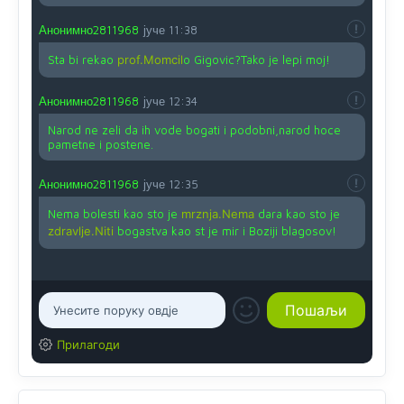
Анонимно2811968
јуче
11:38
Sta bi rekao
prof.Momcil
o Gigovic?Tako je lepi moj!
Анонимно2811968
јуче
12:34
Narod ne zeli da ih vode bogati i podobni,narod hoce
pametne i postene.
Анонимно2811968
јуче
12:35
Nema bolesti kao sto je
mrznja.Nema
dara kao sto je
zdravlje.Niti
bogastva kao st je mir i Boziji blagosov!
Прилагоди