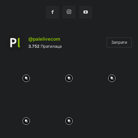
@palelivecom
Запрати
3.752
Пратилаца