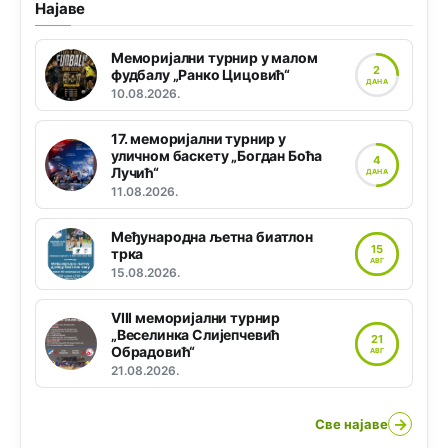
Најаве
Меморијални турнир у малом
2
фудбалу „Ранко Цицовић“
ДАНА
10.08.2026.
17. меморијални турнир у
уличном баскету „Богдан Боћа
4
Лучић“
ДАНА
11.08.2026.
Међународна љетна биатлон
15
трка
АВГ
15.08.2026.
VIII меморијални турнир
„Веселинка Слијепчевић
21
Обрадовић“
АВГ
21.08.2026.
→
Све најаве