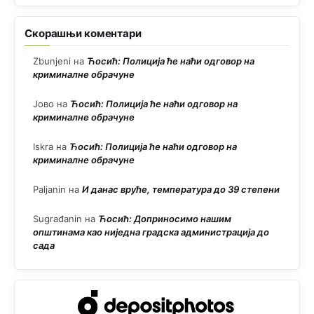
Скорашњи коментари
Zbunjeni
на
Ћосић: Полиција ће наћи одговор на
криминалне обрачуне
Јово
на
Ћосић: Полиција ће наћи одговор на
криминалне обрачуне
Iskra
на
Ћосић: Полиција ће наћи одговор на
криминалне обрачуне
Paljanin
на
И данас вруће, температура до 39 степени
Sugrađanin
на
Ћосић: Доприносимо нашим
општинама као ниједна градска администрација до
сада