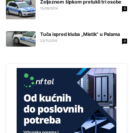
Željeznom šipkom pretukli tri osobe
nema pristup računaru bilo koje vrste (desktop, laptop ili
tablet
15/09/2014
0
Анонимно2818605
8/8/2026
11:34
Najveći dio populacije starije od 65 godina uopšte ne
Tuča ispred kluba „Mistik“ u Palama
koristi internet, niti ima pristup računarima
23/11/2010
0
Анонимно2818605
8/8/2026
11:45
Uvođenje pravila da se umjesto dosadašnjeg znaka "X"
(krstića) kružić ispred kandidata mora u potpunosti
obojiti (popuniti) uvedeno je isključivo zbog tehničkih
zahtjeva optičkih skenera.
Анонимно2818605
8/8/2026
11:45
Ovo pravilo jeste unijelo opravdan strah, posebno kada
su u pitanju starije osobe, osobe sa slabijim vidom ili
drhtavom rukom
Анонимно2819033
8/8/2026
12:24
Yes,nekada je bila corava kutija za IZBORE a danas su
coravi biraci.