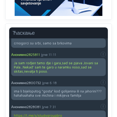
Анонимно2553747
8/8/2026
2:53
Ljudi.ako
draško dođe na
vlast.sve
će nam biti đž
aba.Ja
mu
vjerujem.tek
mi je 50 godina.
Ћаскање
Анонимно2800732
8/8/2026
11:46
crnogorci su srbi, samo sa brkovima
Анонимно2825811
јуче
11:11
Ja sam rodjen tamo dje i gara,sad se pjeva Jovani sa
Pala...Nekad' sam te garo u naramku noso,sad se
skitas,nevalja ti poso.
Анонимно2800732
јуче
6:18
ima li bijeloputog "gosta" kod golijanina ili na jahorini???
hahahaahaha sve michina i mikijeva familija
Анонимно2828081
јуче
7:31
https://t.me/s/studygroupbro