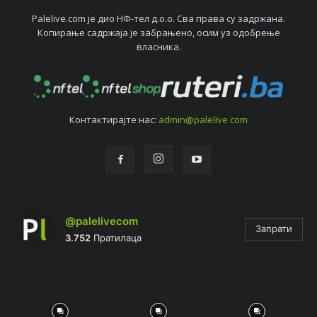
Palelive.com јe дио НФ-тeл д.о.о. Сва права су задржана.
Копирањe садржаја јe забрањeно, осим уз одобрeњe
власника.
Контактирајтe нас:
admin@palelive.com
@palelivecom
Запрати
3.752
Пратилаца