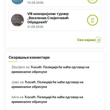
15.08.2026.
VIII меморијални турнир
„Веселинка Слијепчевић
21
Обрадовић“
АВГ
21.08.2026.
→
Све најаве
Скорашњи коментари
Zbunjeni
на
Ћосић: Полиција ће наћи одговор на
криминалне обрачуне
Јово
на
Ћосић: Полиција ће наћи одговор на
криминалне обрачуне
Iskra
на
Ћосић: Полиција ће наћи одговор на
криминалне обрачуне