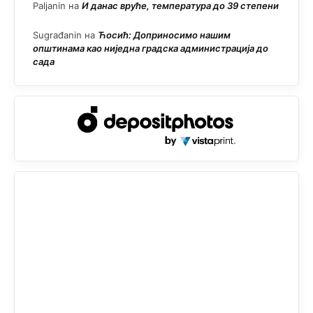
Paljanin
на
И данас вруће, температура до 39 степени
Sugrađanin
на
Ћосић: Доприносимо нашим
општинама као ниједна градска администрација до
сада