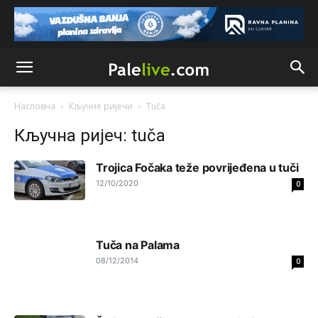
čini 2,82% ukupnog stanovništva starijeg od 10 godina
Анонимно2818605
8/8/2026
11:17
Sa ovim procentom, Bosna i Hercegovina ima najvišu
stopu nepismenosti u regionu.
Анонимно2818605
8/8/2026
11:21
Насловна
Кључне ријечи
Tuča
Najveći rizik sa nepismenim stanovništvom je "kupovina
Кључна ријеч: tuča
glasova" i manipulacija kroz fiktivne pomoćnike (koji
zapravo glasaju po nalogu političkih partija, a ne po želji
birača).
Trojica Fočaka teže povrijeđena u tuči
12/10/2020
0
Анонимно2818605
8/8/2026
11:28
Prema zvaničnim podacima Agencije za statistiku BiH, u
Bosni i Hercegovini je 1.229.972 građana informatički
nepismeno, što čini 38,7% ukupnog stanovništva starijeg
Tuča na Palama
od 10 godina
08/12/2014
0
Анонимно2818605
8/8/2026
11:30
Prema podacima o informaciono-komunikacionim
tehnologijama, čak 33,4% domaćinstava u BiH uopšte