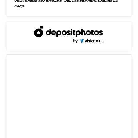
општинама као ниједна градска администрација до
сада