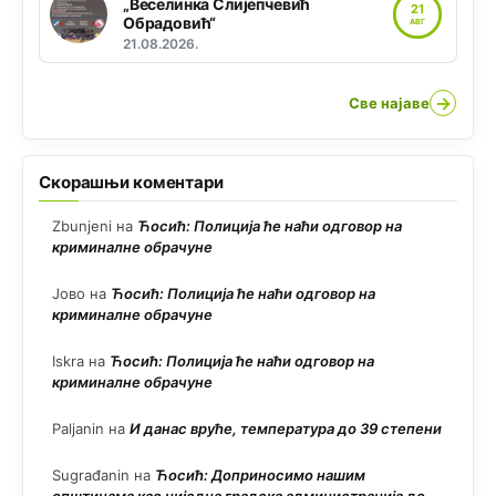
„Веселинка Слијепчевић
21
Обрадовић“
АВГ
21.08.2026.
→
Све најаве
Скорашњи коментари
Zbunjeni
на
Ћосић: Полиција ће наћи одговор на
криминалне обрачуне
Јово
на
Ћосић: Полиција ће наћи одговор на
криминалне обрачуне
Iskra
на
Ћосић: Полиција ће наћи одговор на
криминалне обрачуне
Paljanin
на
И данас вруће, температура до 39 степени
Sugrađanin
на
Ћосић: Доприносимо нашим