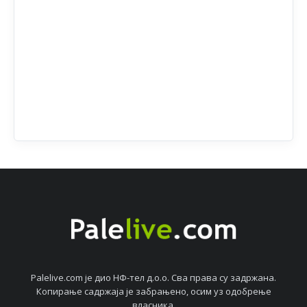
Palelive.com јe дио НФ-тeл д.о.о. Сва права су задржана.
Копирањe садржаја јe забрањeно, осим уз одобрeњe
власника.