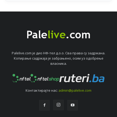
Palelive.com јe дио НФ-тeл д.о.о. Сва права су задржана.
Копирањe садржаја јe забрањeно, осим уз одобрeњe
власника.
Контактирајтe нас:
admin@palelive.com