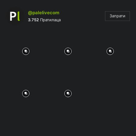
@palelivecom
Запрати
3.752
Пратилаца