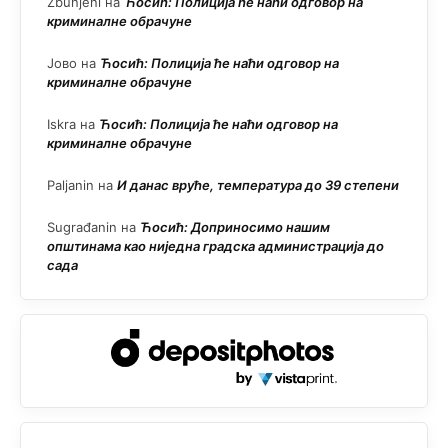
Zbunjeni
на
Ћосић: Полиција ће наћи одговор на
криминалне обрачуне
Јово
на
Ћосић: Полиција ће наћи одговор на
криминалне обрачуне
Iskra
на
Ћосић: Полиција ће наћи одговор на
криминалне обрачуне
Paljanin
на
И данас вруће, температура до 39 степени
Sugrađanin
на
Ћосић: Доприносимо нашим
општинама као ниједна градска администрација до
сада