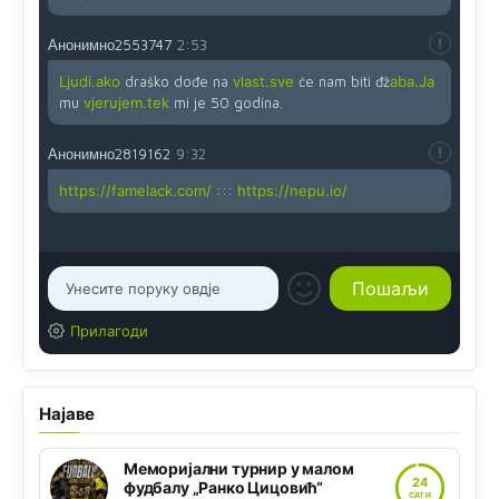
Анонимно2553747
2:53
Ljudi.ako
draško dođe na
vlast.sve
će nam biti đž
aba.Ja
mu
vjerujem.tek
mi je 50 godina.
Анонимно2819162
9:32
https://famelack.com/
:::
https://nepu.io/
Прилагоди
Најаве
Меморијални турнир у малом
24
фудбалу „Ранко Цицовић“
САТИ