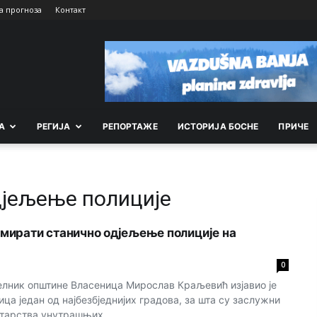
а прогноза
Контакт
А
РEГИЈА
РEПОРТАЖE
ИСТОРИЈА БОСНЕ
ПРИЧЕ
д‌јељење полиције
ирати станично од‌јељење полиције на
0
лник општине Власеница Мирослав Краљевић изјавио је
ица један од најбезбједнијих градова, за шта су заслужни
тарства унутрашњих...