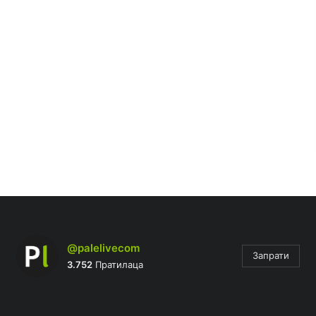
@palelivecom
Запрати
3.752
Пратилаца