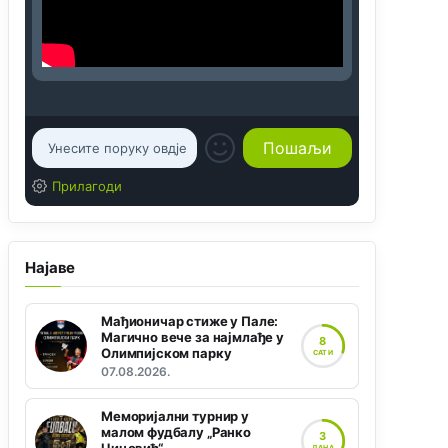
Прилагоди
Најаве
Мађионичар стиже у Пале:
Магично вече за најмлађе у
8
Олимпијском парку
САТИ
07.08.2026.
Меморијални турнир у
малом фудбалу „Ранко
3
ДАНА