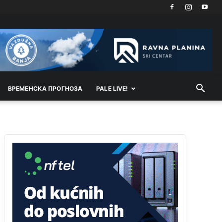
Drzi pod kontrolom tri stvari jezik,karakter i
ponasanje...Uzivotu brani tri stvari:cast,prijatelja i
slabije.Iz
zivota iskljuci tri stvari uvredu,neznanje
i
zavist.Sve
dok si ziv gaji tri stvari
dobrotu,pamet i prijateljstvo!!
Анонимно2806721
јуче
12:39
791 BiH nije priznala Kosovo kao nezavisnu
ВРEМEНСКА ПРОГНОЗА
PALE LIVE!
državu jer genocidna tvorevina pravi smetnju a
recimo Srbija je davno
priznala.Na
svakom
proizvodu iz Srbije stoji -uvoznik za Kosovo
Анонимно2806721
јуче
12:45
Sve i da se nekim čudom vojska Srbije "vrati" na
Kosovo-kome će se vratiti? Gdje je dobrodošla i
koga da brani? A imamo vojsku Kosova kojoj
želimo svako dobro i da se što bolje opreme
Анонимно2808202
јуче
1:38
i mi tebi želimo dug život i tešku bolest