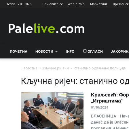
Петак 07.08.2026.
Пријавите се
Web dizajn
Маркетинг
Временск
Palelive.com
ПОЧЕТНА
НОВОСТИ
INFO
ОГЛАСИ
ЈАХОРИН
Насловна
Кључне ријечи
станично од‌јељење полиције
Кључна ријеч: станично о
Краљевић: Форм
„Игриштима“
01/10/2024
ВЛАСЕНИЦА - Наче
данас да је Власен
припадници Минис