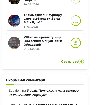
Цицовић“
10.08.2026.
17. меморијални турнир у
уличном баскету „Богдан
5
Боћа Лучић“
ДАНА
11.08.2026.
VIII меморијални турнир
„Веселинка Слијепчевић
21
Обрадовић“
АВГ
21.08.2026.
→
Све најаве
Скорашњи коментари
Zbunjeni
на
Ћосић: Полиција ће наћи одговор
на криминалне обрачуне
Јово
на
Ћосић: Полиција ће наћи одговор на