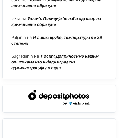
криминалне обрачуне
Iskra
на
Ћосић: Полиција ће наћи одговор на
криминалне обрачуне
Paljanin
на
И данас вруће, температура до 39
степени
Sugrađanin
на
Ћосић: Доприносимо нашим
општинама као ниједна градска
администрација до сада