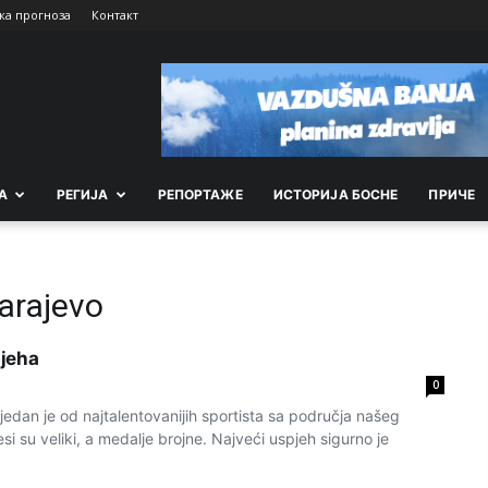
ка прогноза
Контакт
А
РEГИЈА
РEПОРТАЖE
ИСТОРИЈА БОСНЕ
ПРИЧЕ
arajevo
jeha
0
jedan je od najtalentovanijih sportista sa područja našeg
si su veliki, a medalje brojne. Najveći uspjeh sigurno je