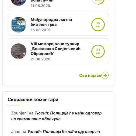
Боћа Лучић“
11.08.2026.
Међународна љетна
15
биатлон трка
АВГ
15.08.2026.
VIII меморијални турнир
„Веселинка Слијепчевић
21
Обрадовић“
АВГ
21.08.2026.
→
Све најаве
Скорашњи коментари
Zbunjeni
на
Ћосић: Полиција ће наћи одговор
на криминалне обрачуне
Јово
на
Ћосић: Полиција ће наћи одговор на