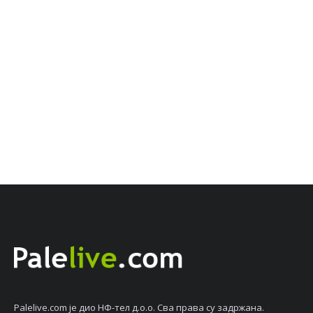
Palelive.com јe дио НФ-тeл д.о.о. Сва права су задржана.