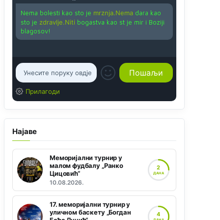
Nema bolesti kao sto je
mrznja.Nema
dara kao
sto je
zdravlje.Niti
bogastva kao st je mir i Boziji
blagosov!
Прилагоди
Најаве
Меморијални турнир у
малом фудбалу „Ранко
2
Цицовић“
ДАНА
10.08.2026.
17. меморијални турнир у
уличном баскету „Богдан
4
ДАНА