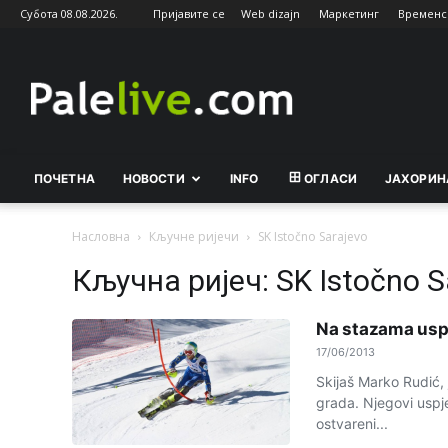
Субота 08.08.2026.
Пријавите се
Web dizajn
Маркетинг
Временс
Palelive.com
ПОЧЕТНА
НОВОСТИ
INFO
ОГЛАСИ
ЈАХОРИН
Насловна
Кључне ријечи
SK Istočno Sarajevo
Кључна ријеч: SK Istočno S
Na stazama usp
17/06/2013
Skijaš Marko Rudić, 
grada. Njegovi uspje
ostvareni...