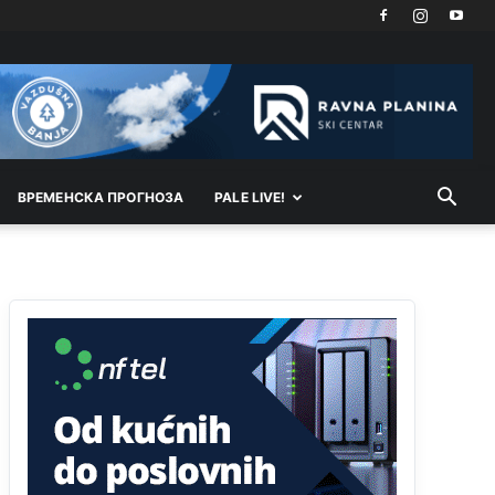
Akò se prevede...manji umro nego sto se rodio.
Анонимно2806721
8/6/2026
2:27
Kuniocu ide q u guz...
Анонимно2808843
8/6/2026
6:20
reconquista
ВРEМEНСКА ПРОГНОЗА
PALE LIVE!
Анонимно2810587
јуче
11:11
Evo dasak vijetra s Romanije,neko iz publike
povika,ma pusti ih ciganija...pocetkom ovog
vjeka,neko rece za Radovana i Ratka kaki su oni
srbi...i poce dalje da besjedi znam ja dobro sta je
bilo u Ag-ci...
Анонимно2810587
јуче
11:13
Proguglajte
Анонимно2810587
јуче
11:21