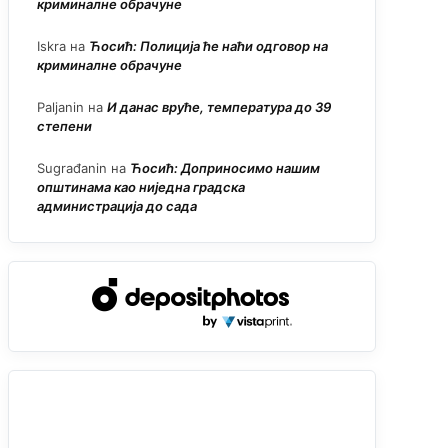
криминалне обрачуне
Iskra
на
Ћосић: Полиција ће наћи одговор на
криминалне обрачуне
Paljanin
на
И данас вруће, температура до 39
степени
Sugrađanin
на
Ћосић: Доприносимо нашим
општинама као ниједна градска
администрација до сада