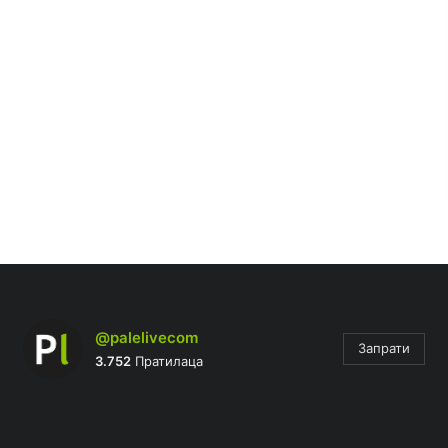
@palelivecom
Запрати
3.752
Пратилаца