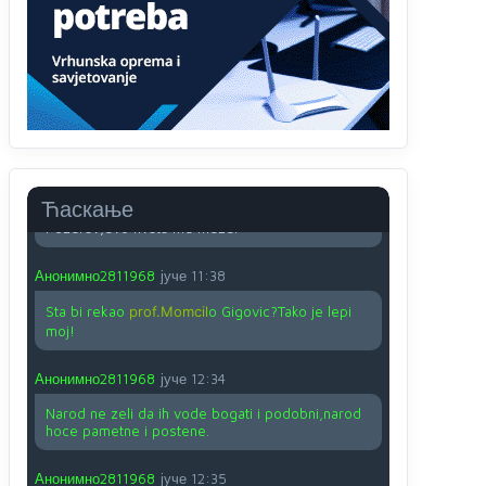
O kako su cudni lvi ljudi,uzeli bi sve da mogu...a
ja srce svima fajem,radujem se tudjoj sreci.I ko
ima i ko nema na iso ce mjesto leci!
Анонимно2810587
јуче
11:24
Nije u svijetu problem,nahraniti siromasnd,kako
nahraniti bogate!?
Анонимно2810587
јуче
11:26
Ћаскање
Pozdrav,evo hvata me meze.
Анонимно2811968
јуче
11:38
Sta bi rekao
prof.Momcil
o Gigovic?Tako je lepi
moj!
Анонимно2811968
јуче
12:34
Narod ne zeli da ih vode bogati i podobni,narod
hoce pametne i postene.
Анонимно2811968
јуче
12:35