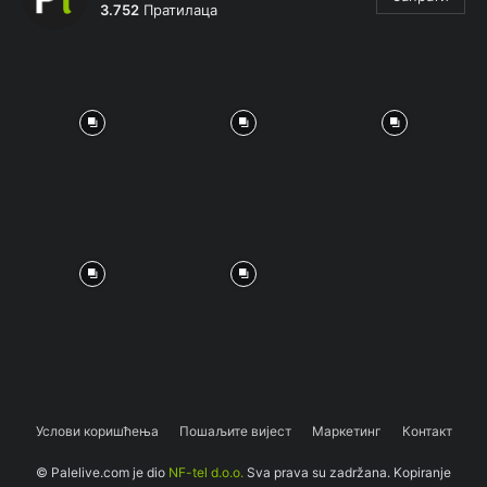
3.752
Пратилаца
Услови коришћења
Пошаљите вијест
Маркетинг
Контакт
© Palelive.com je dio
NF-tel d.o.o.
Sva prava su zadržana. Kopiranje