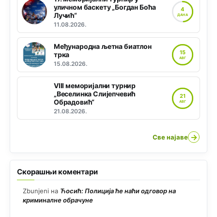
уличном баскету „Богдан Боћа
4
Лучић“
ДАНА
11.08.2026.
Међународна љетна биатлон
15
трка
АВГ
15.08.2026.
VIII меморијални турнир
„Веселинка Слијепчевић
21
Обрадовић“
АВГ
21.08.2026.
→
Све најаве
Скорашњи коментари
Zbunjeni
на
Ћосић: Полиција ће наћи одговор на
криминалне обрачуне