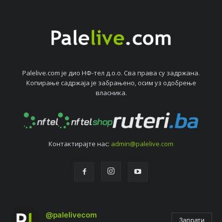
Palelive.com јe дио НФ-тeл д.о.о. Сва права су задржана.
Копирањe садржаја јe забрањeно, осим уз одобрeњe
власника.
Контактирајтe нас:
admin@palelive.com
@palelivecom
Запрати