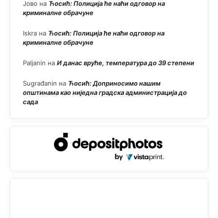
Јово
на
Ћосић: Полиција ће наћи одговор на
криминалне обрачуне
Iskra
на
Ћосић: Полиција ће наћи одговор на
криминалне обрачуне
Paljanin
на
И данас вруће, температура до 39 степени
Sugrađanin
на
Ћосић: Доприносимо нашим
општинама као ниједна градска администрација до
сада