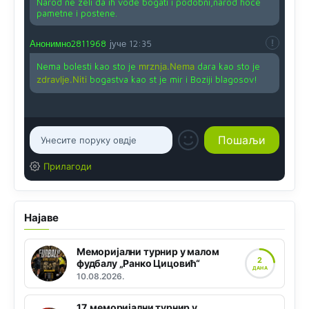
Narod ne zeli da ih vode bogati i podobni,narod hoce
pametne i postene.
Анонимно2811968
јуче
12:35
Nema bolesti kao sto je
mrznja.Nema
dara kao sto je
zdravlje.Niti
bogastva kao st je mir i Boziji blagosov!
Прилагоди
Најаве
Меморијални турнир у малом
2
фудбалу „Ранко Цицовић“
ДАНА
10.08.2026.
17. меморијални турнир у