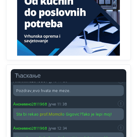
Proguglajte
Анонимно2810587
јуче
11:21
O kako su cudni lvi ljudi,uzeli bi sve da mogu...a ja srce
svima fajem,radujem se tudjoj sreci.I ko ima i ko nema
na iso ce mjesto leci!
Анонимно2810587
јуче
11:24
Nije u svijetu problem,nahraniti siromasnd,kako nahraniti
bogate!?
Ћаскање
Анонимно2810587
јуче
11:26
Pozdrav,evo hvata me meze.
Анонимно2811968
јуче
11:38
Sta bi rekao
prof.Momcil
o Gigovic?Tako je lepi moj!
Анонимно2811968
јуче
12:34