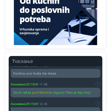
Proguglajte
Анонимно2810587
11:21
O kako su cudni lvi ljudi,uzeli bi sve da mogu...a ja srce
svima fajem,radujem se tudjoj sreci.I ko ima i ko nema
na iso ce mjesto leci!
Анонимно2810587
11:24
Nije u svijetu problem,nahraniti siromasnd,kako nahraniti
bogate!?
Ћаскање
Анонимно2810587
11:26
Pozdrav,evo hvata me meze.
Анонимно2811968
11:38
Sta bi rekao
prof.Momcil
o Gigovic?Tako je lepi moj!
Анонимно2811968
12:34