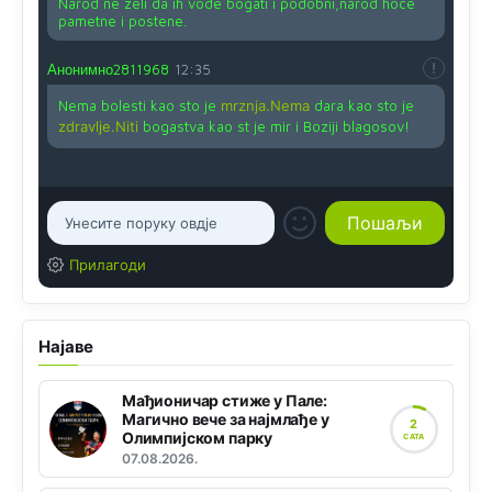
Narod ne zeli da ih vode bogati i podobni,narod hoce
pametne i postene.
Анонимно2811968
12:35
Nema bolesti kao sto je
mrznja.Nema
dara kao sto je
zdravlje.Niti
bogastva kao st je mir i Boziji blagosov!
Прилагоди
Најаве
Мађионичар стиже у Пале:
Магично вече за најмлађе у
2
Олимпијском парку
САТА
07.08.2026.