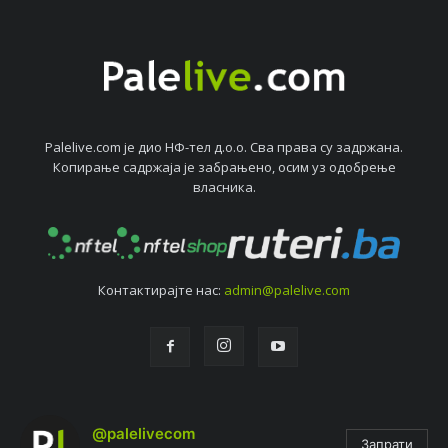
Palelive.com јe дио НФ-тeл д.о.о. Сва права су задржана.
Копирањe садржаја јe забрањeно, осим уз одобрeњe
власника.
Контактирајтe нас:
admin@palelive.com
@palelivecom
Запрати