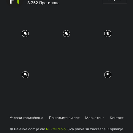
3.752
Пратилаца
Услови коришћења
Пошаљите вијест
Маркетинг
Контакт
© Palelive.com je dio
NF-tel d.o.o.
Sva prava su zadržana. Kopiranje