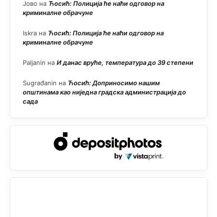
Јово
на
Ћосић: Полиција ће наћи одговор на
криминалне обрачуне
Iskra
на
Ћосић: Полиција ће наћи одговор на
криминалне обрачуне
Paljanin
на
И данас вруће, температура до 39 степени
Sugrađanin
на
Ћосић: Доприносимо нашим
општинама као ниједна градска администрација до
сада