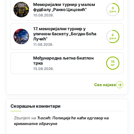
Меморијални турнир у малом
3
фудбалу „Ранко Цицовић“
ДАНА
10.08.2026.
17. меморијални турнир у
уличном баскету „Богдан Боћа
5
Лучић“
ДАНА
11.08.2026.
Међународна љетна биатлон
15
трка
АВГ
15.08.2026.
→
Све најаве
Скорашњи коментари
Zbunjeni
на
Ћосић: Полиција ће наћи одговор на
криминалне обрачуне