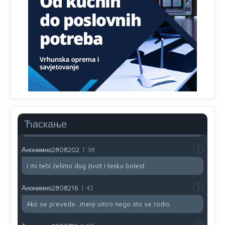
prijateljstvo!!
Анонимно2806721
12:39
791 BiH nije priznala Kosovo kao nezavisnu državu jer
genocidna tvorevina pravi smetnju a recimo Srbija je
davno
priznala.Na
svakom proizvodu iz Srbije stoji -
uvoznik za Kosovo
Анонимно2806721
12:45
Sve i da se nekim čudom vojska Srbije "vrati" na
Kosovo-kome će se vratiti? Gdje je dobrodošla i koga
da brani? A imamo vojsku Kosova kojoj želimo svako
Ћаскање
dobro i da se što bolje opreme
Анонимно2808202
1:38
i mi tebi želimo dug život i tešku bolest
Анонимно2808216
1:42
Akò se prevede...manji umro nego sto se rodio.