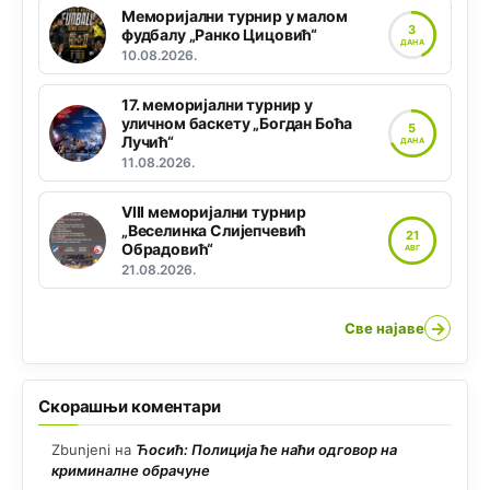
Меморијални турнир у малом
3
фудбалу „Ранко Цицовић“
ДАНА
10.08.2026.
17. меморијални турнир у
уличном баскету „Богдан Боћа
5
Лучић“
ДАНА
11.08.2026.
VIII меморијални турнир
„Веселинка Слијепчевић
21
Обрадовић“
АВГ
21.08.2026.
→
Све најаве
Скорашњи коментари
Zbunjeni
на
Ћосић: Полиција ће наћи одговор на
криминалне обрачуне