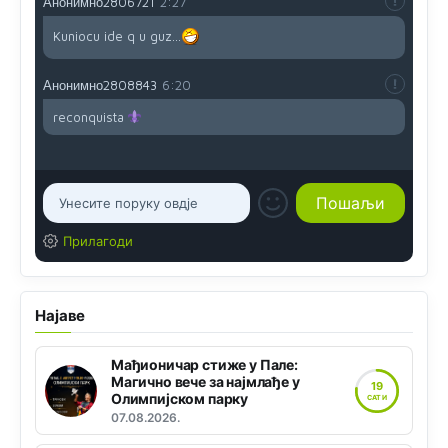
Анонимно2806721
2:27
Kuniocu ide q u guz...
Анонимно2808843
6:20
reconquista
Прилагоди
Најаве
Мађионичар стиже у Пале:
Магично вече за најмлађе у
19
Олимпијском парку
САТИ
07.08.2026.