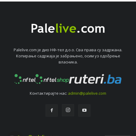
Palelive.com јe дио НФ-тeл д.о.о. Сва права су задржана.
Копирањe садржаја јe забрањeно, осим уз одобрeњe
власника.
Контактирајтe нас:
admin@palelive.com