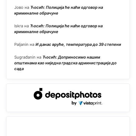
Јово
на
Ћосић: Полиција ће наћи одговор на
криминалне обрачуне
Iskra
на
Ћосић: Полиција ће наћи одговор на
криминалне обрачуне
Paljanin
на
И данас вруће, температура до 39 степени
Sugrađanin
на
Ћосић: Доприносимо нашим
општинама као ниједна градска администрација до
сада