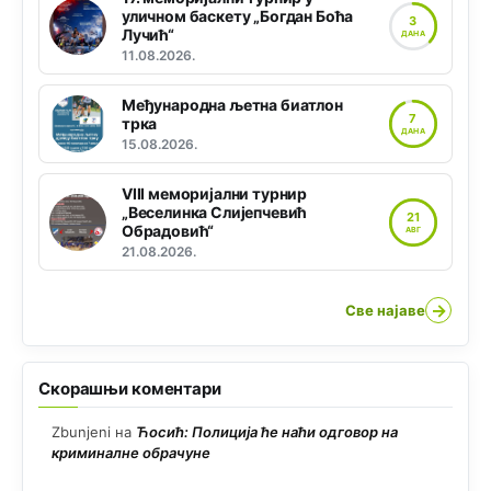
уличном баскету „Богдан Боћа
3
Лучић“
ДАНА
11.08.2026.
Међународна љетна биатлон
7
трка
ДАНА
15.08.2026.
VIII меморијални турнир
„Веселинка Слијепчевић
21
Обрадовић“
АВГ
21.08.2026.
→
Све најаве
Скорашњи коментари
Zbunjeni
на
Ћосић: Полиција ће наћи одговор на
криминалне обрачуне