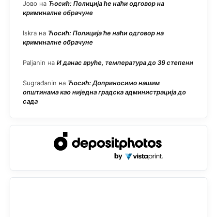
Јово
на
Ћосић: Полиција ће наћи одговор на
криминалне обрачуне
Iskra
на
Ћосић: Полиција ће наћи одговор на
криминалне обрачуне
Paljanin
на
И данас вруће, температура до 39 степени
Sugrađanin
на
Ћосић: Доприносимо нашим
општинама као ниједна градска администрација до
сада