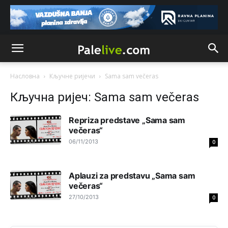
Sve i da se nekim čudom vojska Srbije "vrati" na
Kosovo-kome će se vratiti? Gdje je dobrodošla i koga
da brani? A imamo vojsku Kosova kojoj želimo svako
dobro i da se što bolje opreme
Анонимно2808202
8/6/2026
1:38
i mi tebi želimo dug život i tešku bolest
Насловна
Кључне ријечи
Sama sam večeras
Кључна ријеч: Sama sam večeras
Анонимно2808216
8/6/2026
1:42
Akò se prevede...manji umro nego sto se rodio.
Repriza predstave „Sama sam
večeras“
Анонимно2806721
8/6/2026
2:27
06/11/2013
0
Kuniocu ide q u guz...
Aplauzi za predstavu „Sama sam
Анонимно2808843
8/6/2026
6:20
večeras“
reconquista
27/10/2013
0
Анонимно2810587
јуче
11:11