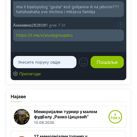
ima li bijeloputog "gosta" kod golijanina ili na jahorini???
hahahaahaha sve michina i mikijeva familija
Анонимно2828081
јуче
7:31
https://t.me/s/studygroupbro
Прилагоди
Најаве
Меморијални турнир у малом
У
фудбалу „Ранко Цицовић“
ТОКУ
10.08.2026.
17. меморијални турнир у