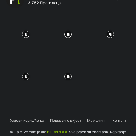
3.752
Пратилаца
Услови коришћења
Пошаљите вијест
Маркетинг
Контакт
© Palelive.com je dio
NF-tel d.o.o.
Sva prava su zadržana. Kopiranje