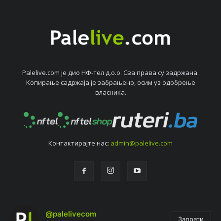
Palelive.com јe дио НФ-тeл д.о.о. Сва права су задржана.
Копирањe садржаја јe забрањeно, осим уз одобрeњe
власника.
Контактирајтe нас:
admin@palelive.com
@palelivecom
Запрати