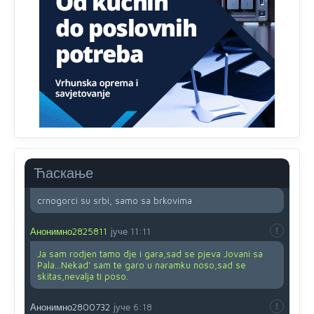
su u pitanju starije osobe, osobe sa slabijim vidom ili
drhtavom rukom
Анонимно2819033
8/8/2026
12:24
Yes,nekada je bila corava kutija za IZBORE a danas su
coravi biraci.
Анонимно2553747
8/8/2026
2:53
Ljudi.ako
draško dođe na
vlast.sve
će nam biti đž
aba.Ja
mu
vjerujem.tek
mi je 50 godina.
Ћаскање
Анонимно2800732
8/8/2026
11:46
crnogorci su srbi, samo sa brkovima
Анонимно2825811
јуче
11:11
Ja sam rodjen tamo dje i gara,sad se pjeva Jovani sa
Pala...Nekad' sam te garo u naramku noso,sad se
skitas,nevalja ti poso.
Анонимно2800732
јуче
6:18