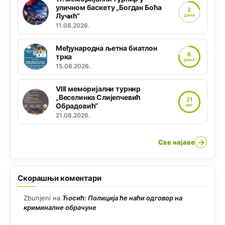
уличном баскету „Богдан Боћа
2
Лучић“
ДАНА
11.08.2026.
Међународна љетна биатлон
6
трка
ДАНА
15.08.2026.
VIII меморијални турнир
„Веселинка Слијепчевић
21
Обрадовић“
АВГ
21.08.2026.
→
Све најаве
Скорашњи коментари
Zbunjeni
на
Ћосић: Полиција ће наћи одговор на
криминалне обрачуне