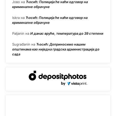
Јово
на
Ћосић: Полиција ће наћи одговор на
криминалне обрачуне
Iskra
на
Ћосић: Полиција ће наћи одговор на
криминалне обрачуне
Paljanin
на
И данас вруће, температура до 39 степени
Sugrađanin
на
Ћосић: Доприносимо нашим
општинама као ниједна градска администрација до
сада