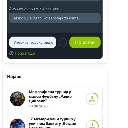
Анонимно2553747
4 пре мин.
Jel moguće da toliko zaostaju za nama..
Прилагоди
Најаве
Меморијални турнир у
малом фудбалу „Ранко
2
Цицовић“
ДАНА
10.08.2026.
17. меморијални турнир у
уличном баскету „Богдан
4
ДАНА