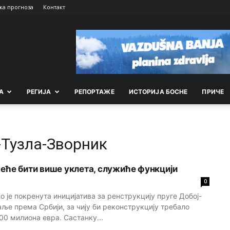
ка прогноза
Контакт
А
РEГИЈА
РEПОРТАЖE
ИСТОРИЈА БОСНЕ
ПРИЧЕ
-Тузла-Зворник
 неће бити више уклета, служиће функцији
0
 је покренута иницијатива за ренструкцију пруге Добој-
аље према Србији, за чију би реконструкцију требало
00 милиона евра. Састанку...