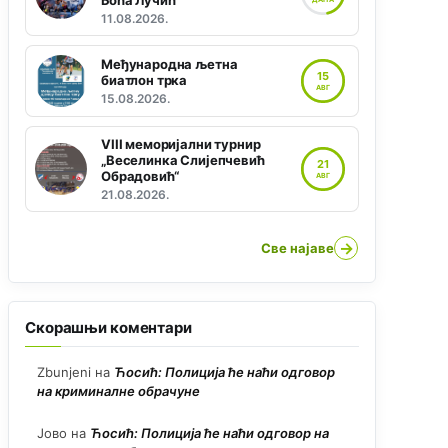
Боћа Лучић“
11.08.2026.
Међународна љетна
15
биатлон трка
АВГ
15.08.2026.
VIII меморијални турнир
„Веселинка Слијепчевић
21
Обрадовић“
АВГ
21.08.2026.
→
Све најаве
Скорашњи коментари
Zbunjeni
на
Ћосић: Полиција ће наћи одговор
на криминалне обрачуне
Јово
на
Ћосић: Полиција ће наћи одговор на