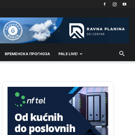
srbi...i poce dalje da besjedi znam ja dobro sta je
bilo u Ag-ci...
Анонимно2810587
јуче
11:13
Proguglajte
Анонимно2810587
јуче
11:21
ВРEМEНСКА ПРОГНОЗА
O kako su cudni lvi ljudi,uzeli bi sve da mogu...a
PALE LIVE!
ja srce svima fajem,radujem se tudjoj sreci.I ko
ima i ko nema na iso ce mjesto leci!
Анонимно2810587
јуче
11:24
Nije u svijetu problem,nahraniti siromasnd,kako
nahraniti bogate!?
Анонимно2810587
јуче
11:26
Pozdrav,evo hvata me meze.
Анонимно2811968
јуче
11:38