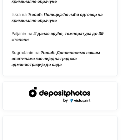
криминалне обрачуне
Iskra
на
Ћосић: Полиција ће наћи одговор на
криминалне обрачуне
Paljanin
на
И данас вруће, температура до 39
степени
Sugrađanin
на
Ћосић: Доприносимо нашим
општинама као ниједна градска
администрација до сада