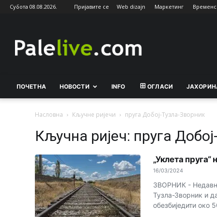
Субота 08.08.2026.
Пријавите се
Web dizajn
Маркетинг
Временс
Palelive.com
ПОЧЕТНА
НОВОСТИ
INFO
ОГЛАСИ
ЈАХОРИН
Насловна
Кључне ријечи
пруга Добој-Тузла-Зворник
Кључна ријеч: пруга Добој
„Уклета пруга“
16/03/2024
ЗВОРНИК - Недавно
Тузла-Зворник и д
обезбиједити око 5