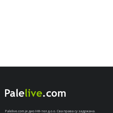
Palelive.com јe дио НФ-тeл д.о.о. Сва права су задржана.