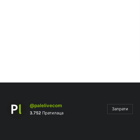
@palelivecom
Запрати
3.752
Пратилаца