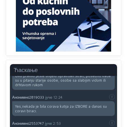
Анонимно2818605
јуче
11:34
Najveći dio populacije starije od 65 godina uopšte ne
koristi internet, niti ima pristup računarima
Анонимно2818605
јуче
11:45
Uvođenje pravila da se umjesto dosadašnjeg znaka "X"
(krstića) kružić ispred kandidata mora u potpunosti
obojiti (popuniti) uvedeno je isključivo zbog tehničkih
zahtjeva optičkih skenera.
Анонимно2818605
јуче
11:45
Ћаскање
Ovo pravilo jeste unijelo opravdan strah, posebno kada
su u pitanju starije osobe, osobe sa slabijim vidom ili
drhtavom rukom
Анонимно2819033
јуче
12:24
Yes,nekada je bila corava kutija za IZBORE a danas su
coravi biraci.
Анонимно2553747
јуче
2:53