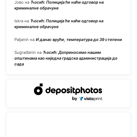
Јово
на
Ћосић: Полиција ће наћи одговор на
криминалне обрачуне
Iskra
на
Ћосић: Полиција ће наћи одговор на
криминалне обрачуне
Paljanin
на
И данас вруће, температура до 39 степени
Sugrađanin
на
Ћосић: Доприносимо нашим
општинама као ниједна градска администрација до
сада