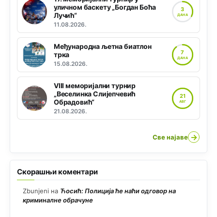
уличном баскету „Богдан Боћа
3
Лучић“
ДАНА
11.08.2026.
Међународна љетна биатлон
7
трка
ДАНА
15.08.2026.
VIII меморијални турнир
„Веселинка Слијепчевић
21
Обрадовић“
АВГ
21.08.2026.
→
Све најаве
Скорашњи коментари
Zbunjeni
на
Ћосић: Полиција ће наћи одговор на
криминалне обрачуне