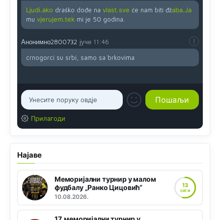
Ljudi.ako
draško dođe na
vlast.sve
će nam biti đž
aba.Ja
mu
vjerujem.tek
mi je 50 godina.
Анонимно2800732
јуче
11:46
crnogorci su srbi, samo sa brkovima
Прилагоди
Најаве
Меморијални турнир у малом
13
фудбалу „Ранко Цицовић“
САТИ
10.08.2026.
17. меморијални турнир у