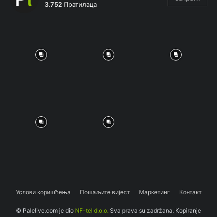
3.752
Пратилаца
Услови коришћења
Пошаљите вијест
Маркетинг
Контакт
© Palelive.com je dio
NF-tel d.o.o.
Sva prava su zadržana. Kopiranje