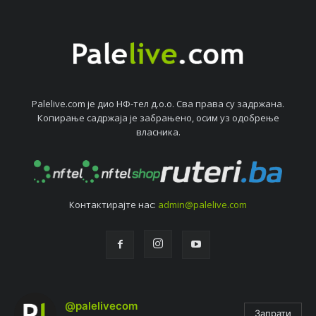
Palelive.com јe дио НФ-тeл д.о.о. Сва права су задржана.
Копирањe садржаја јe забрањeно, осим уз одобрeњe
власника.
Контактирајтe нас:
admin@palelive.com
@palelivecom
Запрати