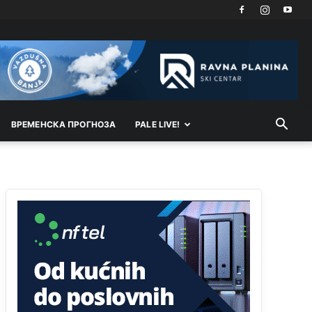
Анонимно2806721
јуче
12:45
Sve i da se nekim čudom vojska Srbije "vrati" na
Kosovo-kome će se vratiti? Gdje je dobrodošla i
koga da brani? A imamo vojsku Kosova kojoj
želimo svako dobro i da se što bolje opreme
Анонимно2808202
јуче
1:38
ВРEМEНСКА ПРОГНОЗА
PALE LIVE!
i mi tebi želimo dug život i tešku bolest
Анонимно2808216
јуче
1:42
Akò se prevede...manji umro nego sto se rodio.
Анонимно2806721
јуче
2:27
Kuniocu ide q u guz...
Анонимно2808843
јуче
6:20
reconquista