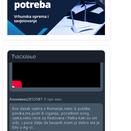
Анонимно2553747
6:49
Mile pozvao eleza da glasa .
Анонимно2808843
9:52
Ћаскање
Анонимно2810587
8 пре мин.
Evo dasak vijetra s Romanije,neko iz publike
povika,ma pusti ih ciganija...pocetkom ovog
vjeka,neko rece za Radovana i Ratka kaki su oni
srbi...i poce dalje da besjedi znam ja dobro sta je
bilo u Ag-ci...