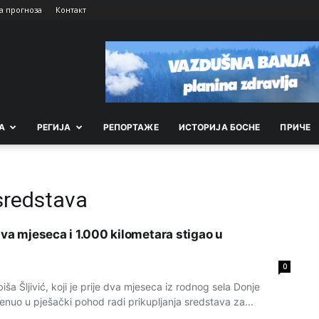
а прогноза
Контакт
А
РEГИЈА
РEПОРТАЖE
ИСТОРИЈА БОСНЕ
ПРИЧЕ
sredstava
dva mjeseca i 1.000 kilometara stigao u
0
 Šljivić, koji je prije dva mjeseca iz rodnog sela Donje
enuo u pješački pohod radi prikupljanja sredstava za...