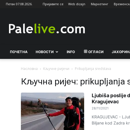
Петак 07.08.2026.
Пријавите се
Web dizajn
Маркетинг
Временск
Palelive.com
ПОЧЕТНА
НОВОСТИ
INFO
ОГЛАСИ
ЈАХОРИН
Насловна
Кључне ријечи
Prikupljanja sredstava
Кључна ријеч: prikupljanja 
Ljubiša poslije 
Kragujevac
28/11/2021
KRAGUJEVAC - LJubiša
Biljane kod Zadra kr