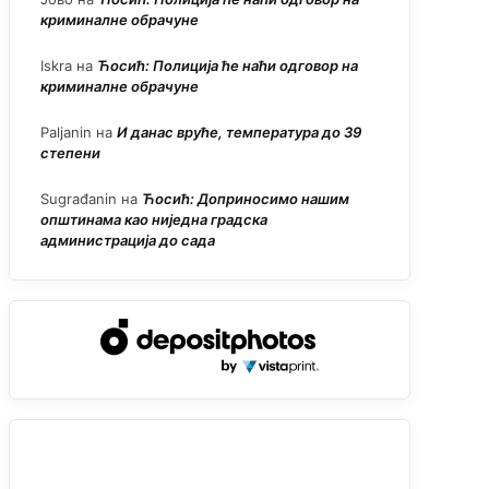
криминалне обрачуне
Iskra
на
Ћосић: Полиција ће наћи одговор на
криминалне обрачуне
Paljanin
на
И данас вруће, температура до 39
степени
Sugrađanin
на
Ћосић: Доприносимо нашим
општинама као ниједна градска
администрација до сада