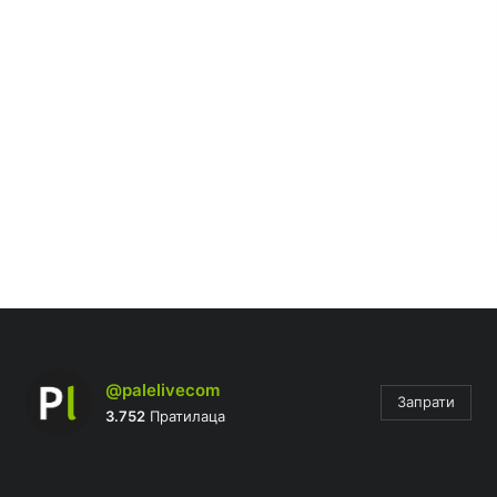
@palelivecom
Запрати
3.752
Пратилаца