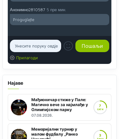
Анонимно2810587
5 пре мин.
Proguglajte
Прилагоди
Најаве
Мађионичар стиже у Пале:
Магично вече за најмлађе у
7
Олимпијском парку
САТИ
07.08.2026.
Меморијални турнир у
малом фудбалу „Ранко
3
ДАНА