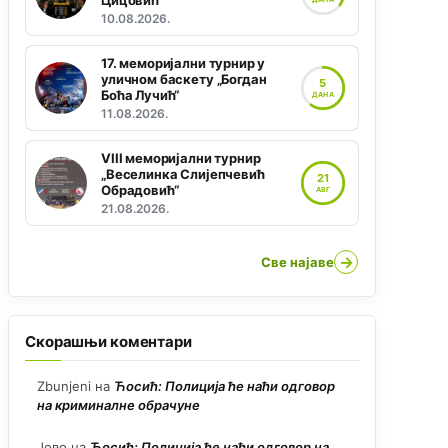
Цицовић“
10.08.2026.
17. меморијални турнир у
уличном баскету „Богдан
5
Боћа Лучић“
ДАНА
11.08.2026.
VIII меморијални турнир
„Веселинка Слијепчевић
21
Обрадовић“
АВГ
21.08.2026.
→
Све најаве
Скорашњи коментари
Zbunjeni
на
Ћосић: Полиција ће наћи одговор
на криминалне обрачуне
Јово
на
Ћосић: Полиција ће наћи одговор на