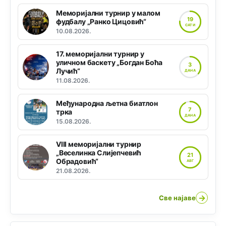
Меморијални турнир у малом
19
фудбалу „Ранко Цицовић“
САТИ
10.08.2026.
17. меморијални турнир у
уличном баскету „Богдан Боћа
3
Лучић“
ДАНА
11.08.2026.
Међународна љетна биатлон
7
трка
ДАНА
15.08.2026.
VIII меморијални турнир
„Веселинка Слијепчевић
21
Обрадовић“
АВГ
21.08.2026.
→
Све најаве