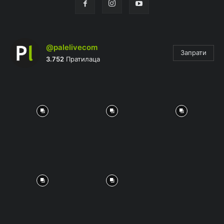
@palelivecom
Запрати
3.752
Пратилаца