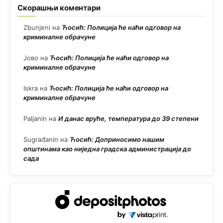
Скорашњи коментари
Zbunjeni
на
Ћосић: Полиција ће наћи одговор на
криминалне обрачуне
Јово
на
Ћосић: Полиција ће наћи одговор на
криминалне обрачуне
Iskra
на
Ћосић: Полиција ће наћи одговор на
криминалне обрачуне
Paljanin
на
И данас вруће, температура до 39 степени
Sugrađanin
на
Ћосић: Доприносимо нашим
општинама као ниједна градска администрација до
сада