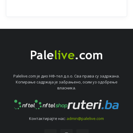
Palelive.com јe дио НФ-тeл д.о.о. Сва права су задржана.
Копирањe садржаја јe забрањeно, осим уз одобрeњe
власника.
Контактирајтe нас:
admin@palelive.com