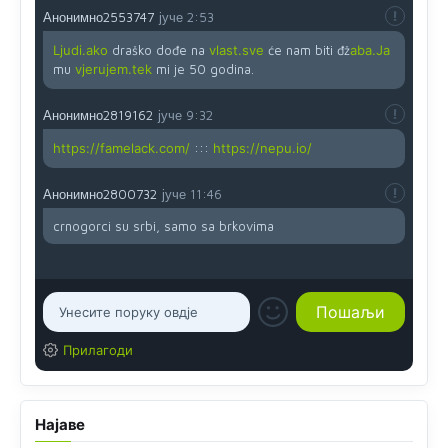
Анонимно2553747
јуче
2:53
Ljudi.ako
draško dođe na
vlast.sve
će nam biti đž
aba.Ja
mu
vjerujem.tek
mi je 50 godina.
Анонимно2819162
јуче
9:32
https://famelack.com/
:::
https://nepu.io/
Анонимно2800732
јуче
11:46
crnogorci su srbi, samo sa brkovima
Прилагоди
Најаве