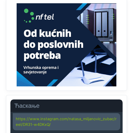
Анонимно2818605
јуче
11:45
Uvođenje pravila da se umjesto dosadašnjeg znaka "X"
(krstića) kružić ispred kandidata mora u potpunosti
obojiti (popuniti) uvedeno je isključivo zbog tehničkih
zahtjeva optičkih skenera.
Анонимно2818605
јуче
11:45
Ovo pravilo jeste unijelo opravdan strah, posebno kada
su u pitanju starije osobe, osobe sa slabijim vidom ili
drhtavom rukom
Анонимно2819033
јуче
12:24
Yes,nekada je bila corava kutija za IZBORE a danas su
coravi biraci.
Ћаскање
Анонимно2819162
јуче
12:35
https://www.instagram.com/natasa_miljanovic_zubac/r
eel/DR31-w4DKxQ/