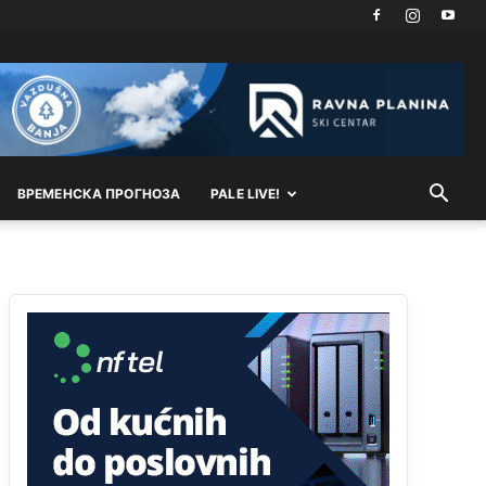
Kosovo je država a manji BH entitet pokrajina.Što
se tiče arapa po Palama i Jahorini,ostavljaju vam
pare a vi se smeškate .Da ne bi možda da vam
šalju poštom a da ne dolaze? Kurko
Анонимно2807791
11:39
БиХ није гласала да је тзв.Косово држава.
Лупаш ко к у р а ц по самару луди турко.
ВРEМEНСКА ПРОГНОЗА
PALE LIVE!
Анонимно2807895
12:16
Dobro zboris 791,ovaj721 dok nije bilo
interneta,samo mu je porodica znala da je glup!
Анонимно2807895
12:18
Drzi pod kontrolom tri stvari jezik,karakter i
ponasanje...Uzivotu brani tri stvari:cast,prijatelja i
slabije.Iz
zivota iskljuci tri stvari uvredu,neznanje
i
zavist.Sve
dok si ziv gaji tri stvari
dobrotu,pamet i prijateljstvo!!
Анонимно2806721
12:39