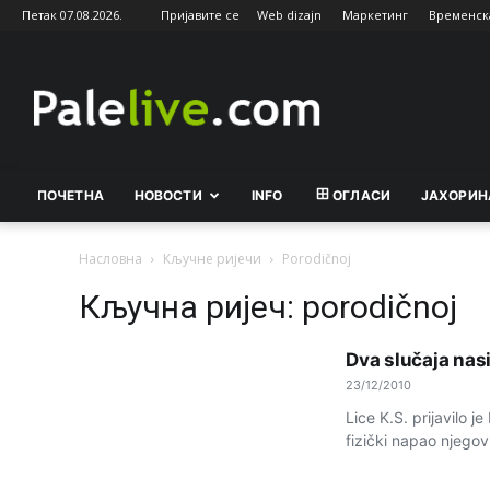
Петак 07.08.2026.
Пријавите се
Web dizajn
Маркетинг
Временск
Palelive.com
ПОЧЕТНА
НОВОСТИ
INFO
ОГЛАСИ
ЈАХОРИН
Насловна
Кључне ријечи
Porodičnoj
Кључна ријеч: porodičnoj
Dva slučaja nasi
23/12/2010
Lice K.S. prijavilo j
fizički napao njegovu 