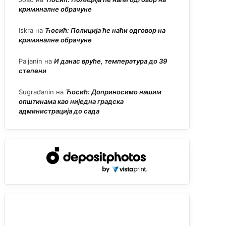
криминалне обрачуне
Iskra
на
Ћосић: Полиција ће наћи одговор на
криминалне обрачуне
Paljanin
на
И данас вруће, температура до 39
степени
Sugrađanin
на
Ћосић: Доприносимо нашим
општинама као ниједна градска
администрација до сада