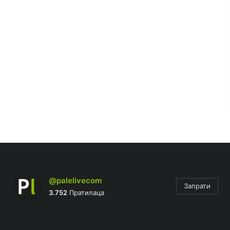
@palelivecom
Запрати
3.752
Пратилаца