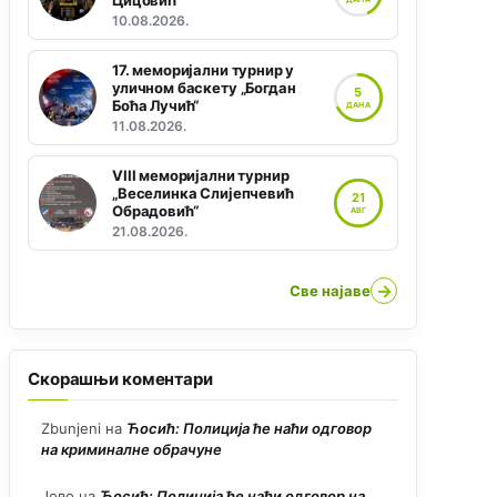
Цицовић“
10.08.2026.
17. меморијални турнир у
уличном баскету „Богдан
5
Боћа Лучић“
ДАНА
11.08.2026.
VIII меморијални турнир
„Веселинка Слијепчевић
21
Обрадовић“
АВГ
21.08.2026.
→
Све најаве
Скорашњи коментари
Zbunjeni
на
Ћосић: Полиција ће наћи одговор
на криминалне обрачуне
Јово
на
Ћосић: Полиција ће наћи одговор на