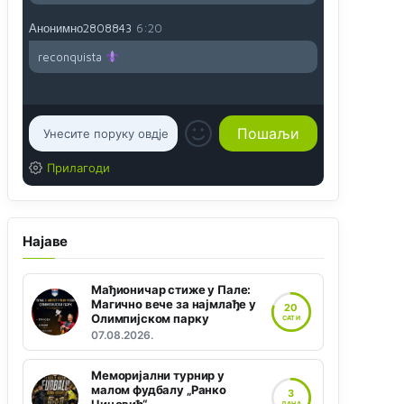
Анонимно2808843
6:20
reconquista
Прилагоди
Најаве
Мађионичар стиже у Пале:
Магично вече за најмлађе у
20
Олимпијском парку
САТИ
07.08.2026.
Меморијални турнир у
малом фудбалу „Ранко
3
ДАНА