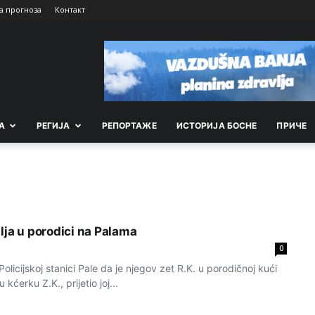
а прогноза
Контакт
А
РEГИЈА
РEПОРТАЖE
ИСТОРИЈА БОСНЕ
ПРИЧЕ
lja u porodici na Palama
0
e Policijskoj stanici Pale da je njegov zet R.K. u porodičnoj kući
kćerku Z.K., prijetio joj...