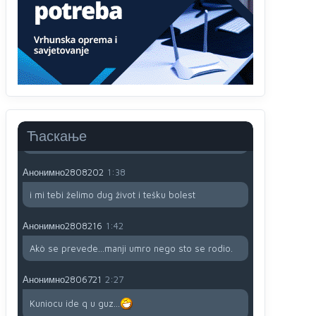
791 BiH nije priznala Kosovo kao nezavisnu
državu jer genocidna tvorevina pravi smetnju a
recimo Srbija je davno
priznala.Na
svakom
proizvodu iz Srbije stoji -uvoznik za Kosovo
Анонимно2806721
12:45
Sve i da se nekim čudom vojska Srbije "vrati" na
Kosovo-kome će se vratiti? Gdje je dobrodošla i
koga da brani? A imamo vojsku Kosova kojoj
Ћаскање
želimo svako dobro i da se što bolje opreme
Анонимно2808202
1:38
i mi tebi želimo dug život i tešku bolest
Анонимно2808216
1:42
Akò se prevede...manji umro nego sto se rodio.
Анонимно2806721
2:27
Kuniocu ide q u guz...