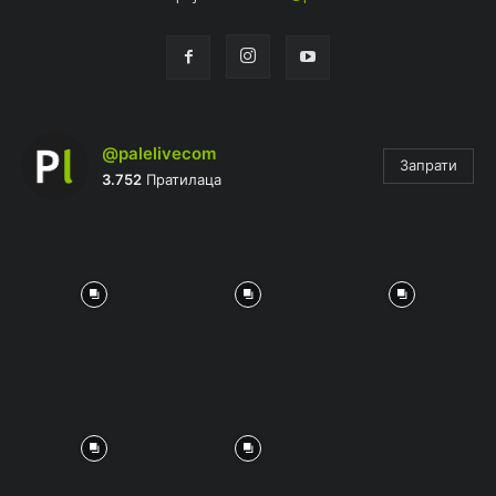
@palelivecom
Запрати
3.752
Пратилаца