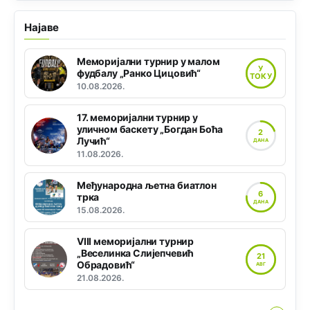
Најаве
Меморијални турнир у малом
У
фудбалу „Ранко Цицовић“
ТОКУ
10.08.2026.
17. меморијални турнир у
уличном баскету „Богдан Боћа
2
Лучић“
ДАНА
11.08.2026.
Међународна љетна биатлон
6
трка
ДАНА
15.08.2026.
VIII меморијални турнир
„Веселинка Слијепчевић
21
Обрадовић“
АВГ
21.08.2026.