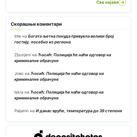
→
Све најаве
Скорашњи коментари
Ime
на
Богата љетна понуда привукла велики број
гостију, посебно из региона
Zbunjeni
на
Ћосић: Полиција ће наћи одговор на
криминалне обрачуне
Јово
на
Ћосић: Полиција ће наћи одговор на
криминалне обрачуне
Iskra
на
Ћосић: Полиција ће наћи одговор на
криминалне обрачуне
Paljanin
на
И данас вруће, температура до 39 степени