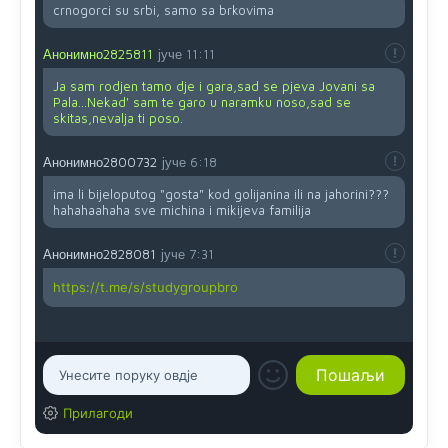
crnogorci su srbi, samo sa brkovima
Анонимно2825811
јуче
11:11
Ja sam rodjen tamo dje i gara,sad se pjeva Jovani sa
Pala...Nekad' sam te garo u naramku noso,sad se
skitas,nevalja ti poso.
Анонимно2800732
јуче
6:18
ima li bijeloputog "gosta" kod golijanina ili na jahorini???
hahahaahaha sve michina i mikijeva familija
Анонимно2828081
јуче
7:31
https://t.me/s/studygroupbro
Прилагоди