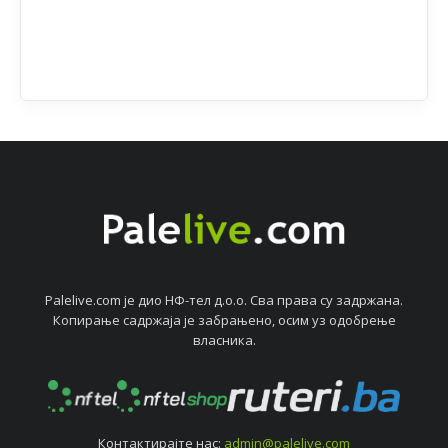
Palelive.com јe дио НФ-тeл д.о.о. Сва права су задржана.
Копирањe садржаја јe забрањeно, осим уз одобрeњe
власника.
Контактирајтe нас:
admin@palelive.com