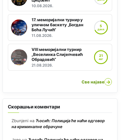
Цицовић“
10.08.2026.
17. меморијални турнир у
уличном баскету „Богдан
5
Боћа Лучић“
ДАНА
11.08.2026.
VIII меморијални турнир
„Веселинка Слијепчевић
21
Обрадовић“
АВГ
21.08.2026.
→
Све најаве
Скорашњи коментари
Zbunjeni
на
Ћосић: Полиција ће наћи одговор
на криминалне обрачуне
Јово
на
Ћосић: Полиција ће наћи одговор на