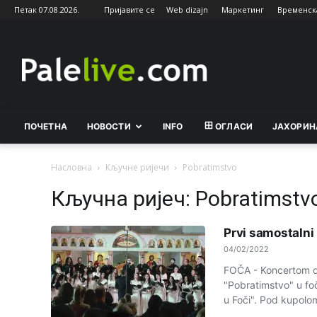
Петак 07.08.2026.
Пријавите се
Web dizajn
Маркетинг
Временск
Palelive.com
ПОЧЕТНА
НОВОСТИ
INFO
ОГЛАСИ
ЈАХОРИН
Насловна
Кључне ријечи
Pobratimstvo
Кључна ријеч: Pobratimstv
Prvi samostalni
04/02/2022
FOČA - Koncertom 
"Pobratimstvo" u f
u Foči". Pod kupolo