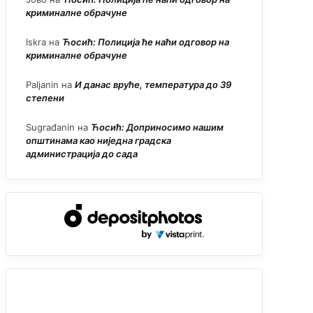
криминалне обрачуне
Iskra
на
Ћосић: Полиција ће наћи одговор на
криминалне обрачуне
Paljanin
на
И данас вруће, температура до 39
степени
Sugrađanin
на
Ћосић: Доприносимо нашим
општинама као ниједна градска
администрација до сада