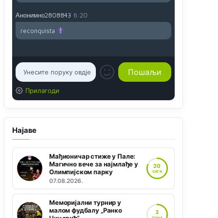
Анонимно2808843
6:20
reconquista
Прилагоди
Најаве
Мађионичар стиже у Пале:
Магично вече за најмлађе у
20
Олимпијском парку
САТИ
07.08.2026.
Меморијални турнир у
малом фудбалу „Ранко
3
ДАНА