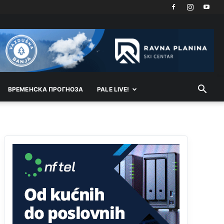
Kosovo je država a manji BH entitet pokrajina.Što
se tiče arapa po Palama i Jahorini,ostavljaju vam
pare a vi se smeškate .Da ne bi možda da vam
šalju poštom a da ne dolaze? Kurko
Анонимно2807791
11:39
БиХ није гласала да је тзв.Косово држава.
Лупаш ко к у р а ц по самару луди турко.
ВРEМEНСКА ПРОГНОЗА
PALE LIVE!
Анонимно2807895
12:16
Dobro zboris 791,ovaj721 dok nije bilo
interneta,samo mu je porodica znala da je glup!
Анонимно2807895
12:18
Drzi pod kontrolom tri stvari jezik,karakter i
ponasanje...Uzivotu brani tri stvari:cast,prijatelja i
slabije.Iz
zivota iskljuci tri stvari uvredu,neznanje
i
zavist.Sve
dok si ziv gaji tri stvari
dobrotu,pamet i prijateljstvo!!
Анонимно2806721
12:39