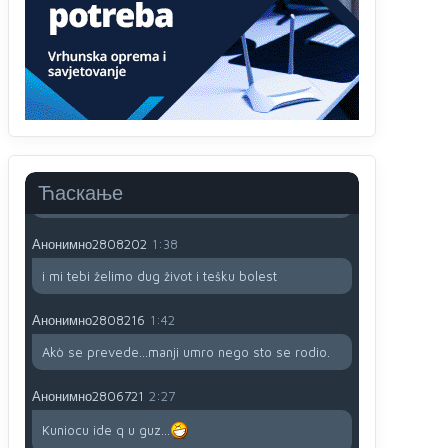
791 BiH nije priznala Kosovo kao nezavisnu
državu jer genocidna tvorevina pravi smetnju a
recimo Srbija je davno
priznala.Na
svakom
proizvodu iz Srbije stoji -uvoznik za Kosovo
Анонимно2806721
12:45
Sve i da se nekim čudom vojska Srbije "vrati" na
Kosovo-kome će se vratiti? Gdje je dobrodošla i
koga da brani? A imamo vojsku Kosova kojoj
Ћаскање
želimo svako dobro i da se što bolje opreme
Анонимно2808202
1:38
i mi tebi želimo dug život i tešku bolest
Анонимно2808216
1:42
Akò se prevede...manji umro nego sto se rodio.
Анонимно2806721
2:27
Kuniocu ide q u guz...