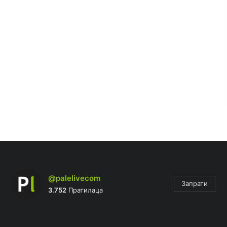
@palelivecom
Запрати
3.752
Пратилаца