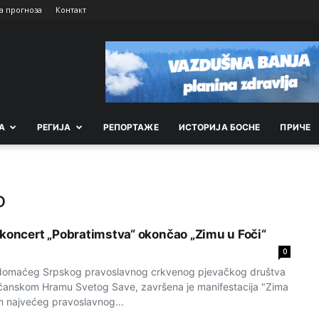
а прогноза
Контакт
А
РEГИЈА
РEПОРТАЖE
ИСТОРИЈА БОСНЕ
ПРИЧЕ
o
 koncert „Pobratimstva“ okončao „Zimu u Foči“
0
domaćeg Srpskog pravoslavnog crkvenog pjevačkog društva
očanskom Hramu Svetog Save, završena je manifestacija "Zima
m najvećeg pravoslavnog...