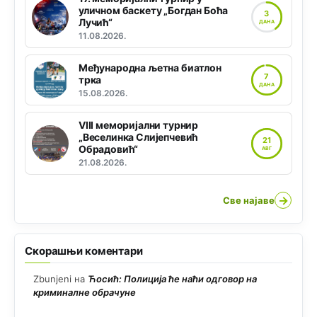
уличном баскету „Богдан Боћа
3
Лучић“
ДАНА
11.08.2026.
Међународна љетна биатлон
7
трка
ДАНА
15.08.2026.
VIII меморијални турнир
„Веселинка Слијепчевић
21
Обрадовић“
АВГ
21.08.2026.
→
Све најаве
Скорашњи коментари
Zbunjeni
на
Ћосић: Полиција ће наћи одговор на
криминалне обрачуне