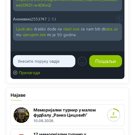
eel/DR31-w4DKxQ/
Анонимно2553747
2:53
Ljudi.ako
draško dođe na
vlast.sve
će nam biti đž
aba.Ja
mu
vjerujem.tek
mi je 50 godina.
Прилагоди
Најаве
Меморијални турнир у малом
2
фудбалу „Ранко Цицовић“
ДАНА
10.08.2026.
17. меморијални турнир у