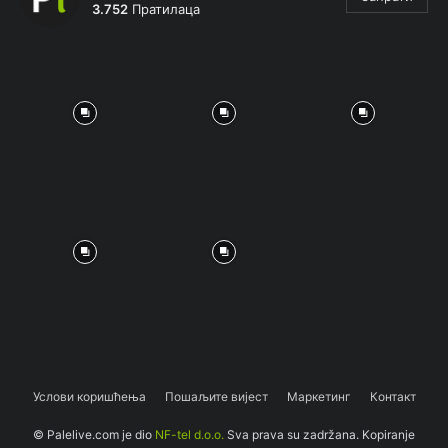
3.752
Пратилаца
Услови коришћења
Пошаљите вијест
Маркетинг
Контакт
© Palelive.com je dio
NF-tel d.o.o.
Sva prava su zadržana. Kopiranje