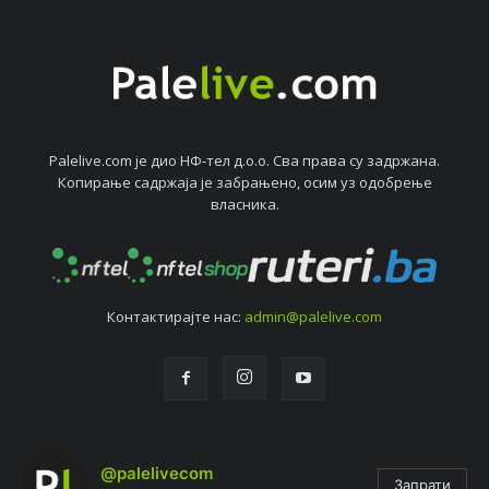
Palelive.com јe дио НФ-тeл д.о.о. Сва права су задржана.
Копирањe садржаја јe забрањeно, осим уз одобрeњe
власника.
Контактирајтe нас:
admin@palelive.com
@palelivecom
Запрати