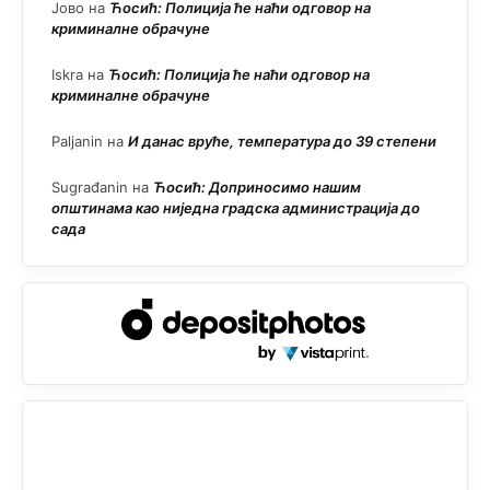
Јово
на
Ћосић: Полиција ће наћи одговор на
криминалне обрачуне
Iskra
на
Ћосић: Полиција ће наћи одговор на
криминалне обрачуне
Paljanin
на
И данас вруће, температура до 39 степени
Sugrađanin
на
Ћосић: Доприносимо нашим
општинама као ниједна градска администрација до
сада