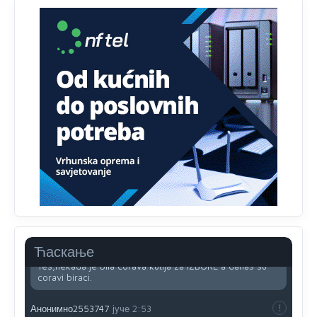
Анонимно2818605
јуче
11:34
Najveći dio populacije starije od 65 godina uopšte ne
koristi internet, niti ima pristup računarima
Анонимно2818605
јуче
11:45
Uvođenje pravila da se umjesto dosadašnjeg znaka "X"
(krstića) kružić ispred kandidata mora u potpunosti
obojiti (popuniti) uvedeno je isključivo zbog tehničkih
zahtjeva optičkih skenera.
Анонимно2818605
јуче
11:45
Ovo pravilo jeste unijelo opravdan strah, posebno kada
su u pitanju starije osobe, osobe sa slabijim vidom ili
drhtavom rukom
Анонимно2819033
јуче
12:24
Ћаскање
Yes,nekada je bila corava kutija za IZBORE a danas su
coravi biraci.
Анонимно2553747
јуче
2:53