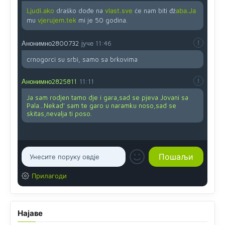
Ljudi.ako
draško dođe na
vlast.sve
će nam biti đž
aba.Ja
mu
vjerujem.tek
mi je 50 godina.
Анонимно2800732
јуче
11:46
crnogorci su srbi, samo sa brkovima
Анонимно2825811
11:11
Ja sam rodjen tamo dje i gara,sad se pjeva Jovani sa
Pala...Nekad' sam te garo u naramku noso,sad se
skitas,nevalja ti poso.
Прилагоди
Најаве