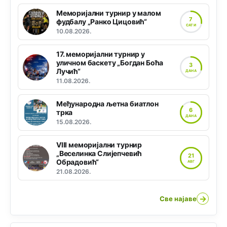
Меморијални турнир у малом
7
фудбалу „Ранко Цицовић“
САТИ
10.08.2026.
17. меморијални турнир у
уличном баскету „Богдан Боћа
3
Лучић“
ДАНА
11.08.2026.
Међународна љетна биатлон
6
трка
ДАНА
15.08.2026.
VIII меморијални турнир
„Веселинка Слијепчевић
21
Обрадовић“
АВГ
21.08.2026.
→
Све најаве