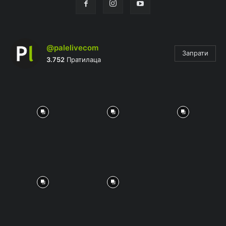
@palelivecom
Запрати
3.752
Пратилаца