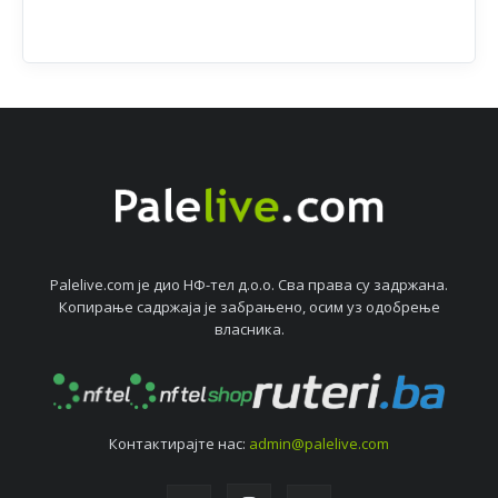
Palelive.com јe дио НФ-тeл д.о.о. Сва права су задржана.
Копирањe садржаја јe забрањeно, осим уз одобрeњe
власника.
Контактирајтe нас:
admin@palelive.com