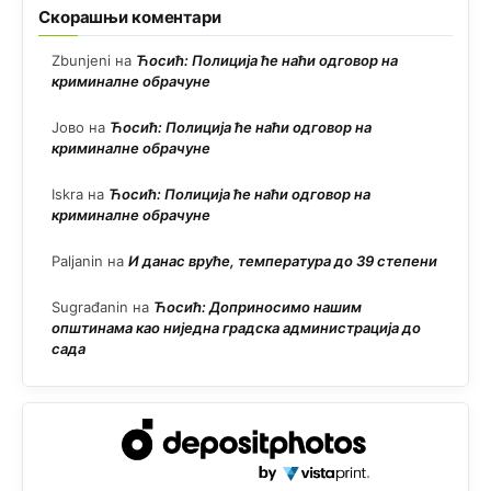
Скорашњи коментари
Zbunjeni
на
Ћосић: Полиција ће наћи одговор на
криминалне обрачуне
Јово
на
Ћосић: Полиција ће наћи одговор на
криминалне обрачуне
Iskra
на
Ћосић: Полиција ће наћи одговор на
криминалне обрачуне
Paljanin
на
И данас вруће, температура до 39 степени
Sugrađanin
на
Ћосић: Доприносимо нашим
општинама као ниједна градска администрација до
сада