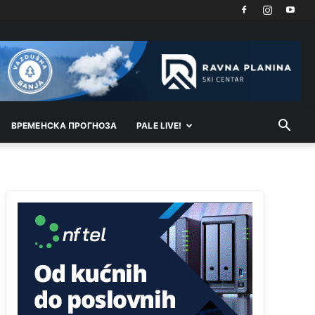
Dragan a
tzv.rs
neće nikad biti država,samo
pokrajina u državi Bosni i Hercegovini
Анонимно2800732
јуче
6:20
Pavle D u d l a č
Анонимно2806339
4:23
ВРEМEНСКА ПРОГНОЗА
PALE LIVE!
RS je država ako nisi znao
Анонимно2806339
4:24
RS je država ako nisi znao
Анонимно2806419
4:51
биће увек држава за турчина који овде уноси
немир
Анонимно2806552
5:39
nije mujo turcin, mujo ue bendasr