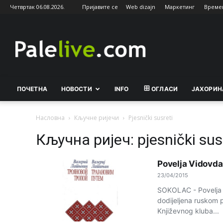
Четвртак 06.08.2026.
Пријавите се
Web dizajn
Маркетинг
Време
Palelive.com
ПОЧЕТНА
НОВОСТИ
INFO
ОГЛАСИ
ЈАХОРИН
Насловна
Кључне ријечи
Pjesnički susreti
Кључна ријеч: pjesnički sus
Povelja Vidovdan
23/04/2015
SOKOLAC - Povelja 2
dodijeljena ruskom p
Književnog kluba...