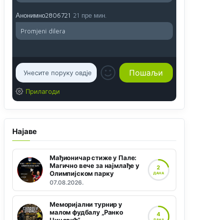
Анонимно2806721
21 пре мин.
Promjeni dilera
Прилагоди
Најаве
Мађионичар стиже у Пале:
Магично вече за најмлађе у
2
Олимпијском парку
ДАНА
07.08.2026.
Меморијални турнир у
малом фудбалу „Ранко
4
ДАНА