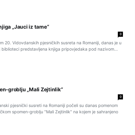
jiga „Jauci iz tame“
0
20. Vidovdanskih pjesničkih susreta na Romaniji, danas je u
 biblioteci predstavljena knjiga pripovjedaka pod nazivom...
-groblju „Mali Zejtinlik“
0
ski pjesnički susreti na Romaniji počeli su danas pomenom
čkom spomen-groblju "Mali Zejtinlik" na kojem je sahranjeno