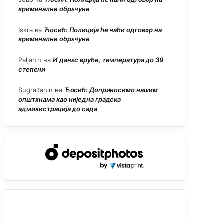
криминалне обрачуне
Iskra
на
Ћосић: Полиција ће наћи одговор на
криминалне обрачуне
Paljanin
на
И данас вруће, температура до 39
степени
Sugrađanin
на
Ћосић: Доприносимо нашим
општинама као ниједна градска
администрација до сада