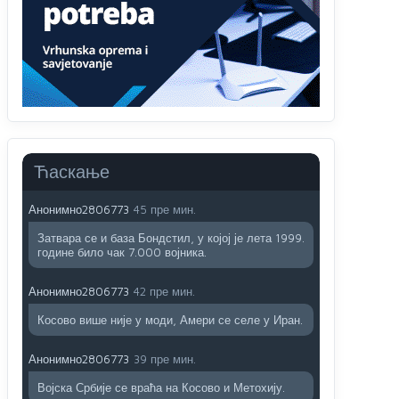
Анонимно2806721
6:37
Možete sebi umisliti da je i Kosovo dio Srbije al
nije...probajte ući bez
pasosa.Tako
i
rs.Umisli
li
ste da ste nebeski narod
Анонимно2806773
47 пре мин.
АМЕРИКАНЦИ ДО КРАЈА ГОДИНЕ ОДЛАЗЕ СА
Ћаскање
КОСОВА
Анонимно2806773
45 пре мин.
Затвара се и база Бондстил, у којој је лета 1999.
године било чак 7.000 војника.
Анонимно2806773
42 пре мин.
Косово више није у моди, Амери се селе у Иран.
Анонимно2806773
39 пре мин.
Војска Србије се враћа на Косово и Метохију.