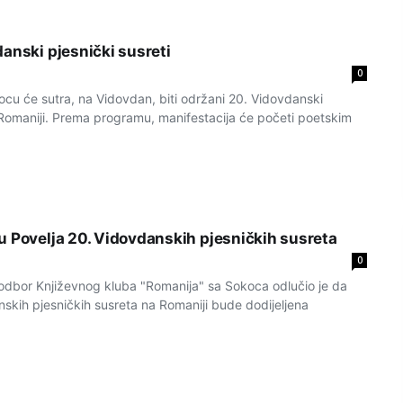
anski pjesnički susreti
0
 će sutra, na Vidovdan, biti održani 20. Vidovdanski
a Romaniji. Prema programu, manifestacija će početi poetskim
u Povelja 20. Vidovdanskih pjesničkih susreta
0
dbor Književnog kluba "Romanija" sa Sokoca odlučio je da
skih pjesničkih susreta na Romaniji bude dodijeljena