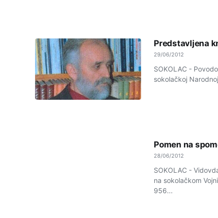
Predstavljena kn
29/06/2012
SOKOLAC - Povodom 
sokolačkoj Narodnoj
Pomen na spomen
28/06/2012
SOKOLAC - Vidovdan
na sokolačkom Vojni
956...