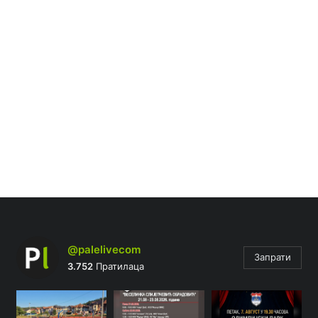
@palelivecom
Запрати
3.752
Пратилаца