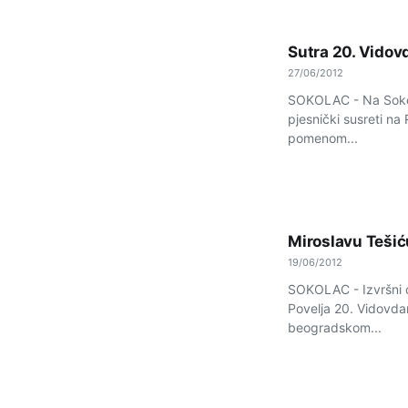
Sutra 20. Vidovd
27/06/2012
SOKOLAC - Na Sokocu
pjesnički susreti n
pomenom...
Miroslavu Tešić
19/06/2012
SOKOLAC - Izvršni o
Povelja 20. Vidovdan
beogradskom...