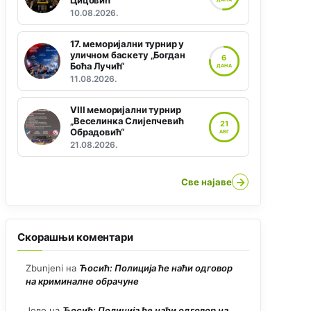
Цицовић“
10.08.2026.
17. меморијални турнир у
уличном баскету „Богдан
6
Боћа Лучић“
ДАНА
11.08.2026.
VIII меморијални турнир
„Веселинка Слијепчевић
21
Обрадовић“
АВГ
21.08.2026.
→
Све најаве
Скорашњи коментари
Zbunjeni
на
Ћосић: Полиција ће наћи одговор
на криминалне обрачуне
Јово
на
Ћосић: Полиција ће наћи одговор на