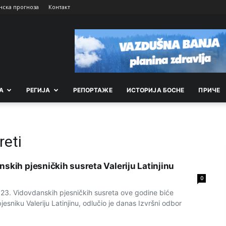
нска прогноза
Контакт
А
РEГИЈА
РEПОРТАЖE
ИСТОРИЈА БОСНЕ
ПРИЧЕ
reti
skih pjesničkih susreta Valeriju Latinjinu
0
3. Vidovdanskih pjesničkih susreta ove godine biće
jesniku Valeriju Latinjinu, odlučio je danas Izvršni odbor