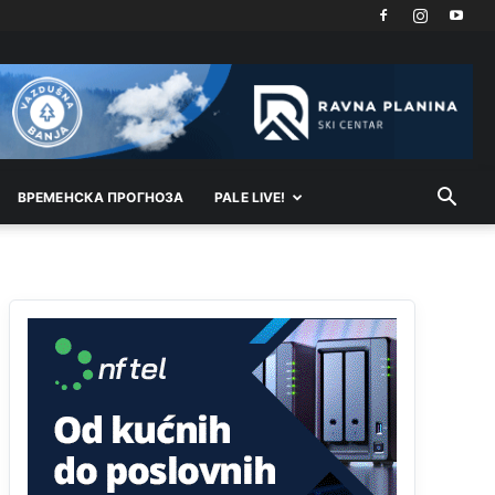
Kosovo je država a manji BH entitet pokrajina.Što
se tiče arapa po Palama i Jahorini,ostavljaju vam
pare a vi se smeškate .Da ne bi možda da vam
šalju poštom a da ne dolaze? Kurko
Анонимно2807791
јуче
11:39
БиХ није гласала да је тзв.Косово држава.
Лупаш ко к у р а ц по самару луди турко.
ВРEМEНСКА ПРОГНОЗА
PALE LIVE!
Анонимно2807895
јуче
12:16
Dobro zboris 791,ovaj721 dok nije bilo
interneta,samo mu je porodica znala da je glup!
Анонимно2807895
јуче
12:18
Drzi pod kontrolom tri stvari jezik,karakter i
ponasanje...Uzivotu brani tri stvari:cast,prijatelja i
slabije.Iz
zivota iskljuci tri stvari uvredu,neznanje
i
zavist.Sve
dok si ziv gaji tri stvari
dobrotu,pamet i prijateljstvo!!
Анонимно2806721
јуче
12:39