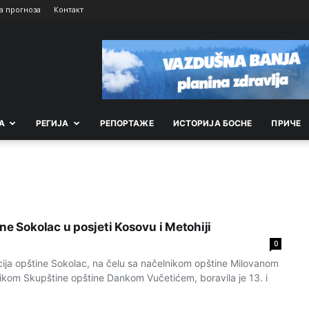
а прогноза
Контакт
А
РEГИЈА
РEПОРТАЖE
ИСТОРИЈА БОСНЕ
ПРИЧЕ
ne Sokolac u posjeti Kosovu i Metohiji
0
ja opštine Sokolac, na čelu sa načelnikom opštine Milovanom
nikom Skupštine opštine Dankom Vučetićem, boravila je 13. i