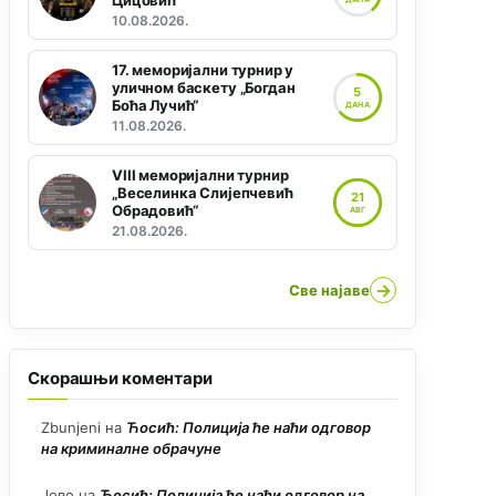
Цицовић“
10.08.2026.
17. меморијални турнир у
уличном баскету „Богдан
5
Боћа Лучић“
ДАНА
11.08.2026.
VIII меморијални турнир
„Веселинка Слијепчевић
21
Обрадовић“
АВГ
21.08.2026.
→
Све најаве
Скорашњи коментари
Zbunjeni
на
Ћосић: Полиција ће наћи одговор
на криминалне обрачуне
Јово
на
Ћосић: Полиција ће наћи одговор на