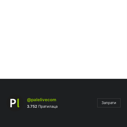
@palelivecom
Запрати
3.752
Пратилаца