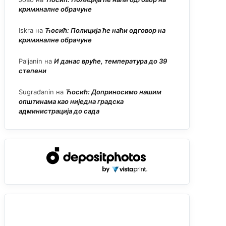
криминалне обрачуне
Iskra
на
Ћосић: Полиција ће наћи одговор на
криминалне обрачуне
Paljanin
на
И данас вруће, температура до 39
степени
Sugrađanin
на
Ћосић: Доприносимо нашим
општинама као ниједна градска
администрација до сада