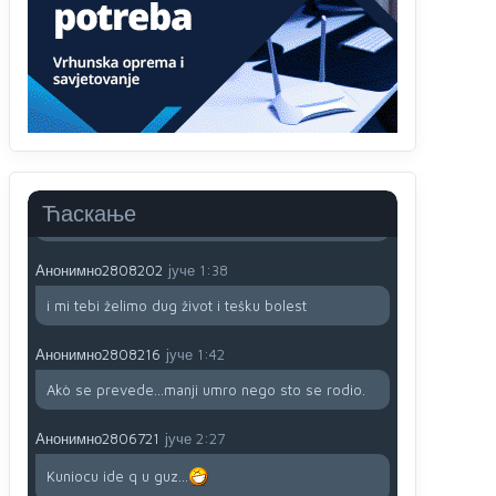
791 BiH nije priznala Kosovo kao nezavisnu
državu jer genocidna tvorevina pravi smetnju a
recimo Srbija je davno
priznala.Na
svakom
proizvodu iz Srbije stoji -uvoznik za Kosovo
Анонимно2806721
јуче
12:45
Sve i da se nekim čudom vojska Srbije "vrati" na
Kosovo-kome će se vratiti? Gdje je dobrodošla i
koga da brani? A imamo vojsku Kosova kojoj
Ћаскање
želimo svako dobro i da se što bolje opreme
Анонимно2808202
јуче
1:38
i mi tebi želimo dug život i tešku bolest
Анонимно2808216
јуче
1:42
Akò se prevede...manji umro nego sto se rodio.
Анонимно2806721
јуче
2:27
Kuniocu ide q u guz...