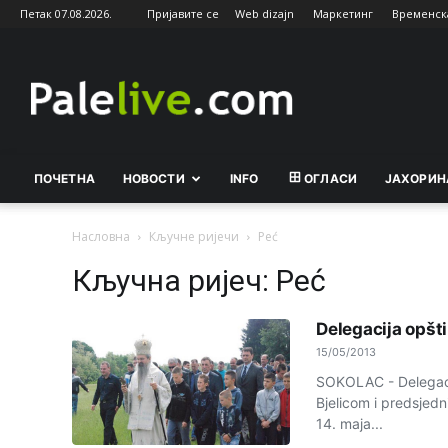
Петак 07.08.2026.
Пријавите се
Web dizajn
Маркетинг
Временск
Palelive.com
ПОЧЕТНА
НОВОСТИ
INFO
ОГЛАСИ
ЈАХОРИН
Насловна
Кључне ријечи
Peć
Кључна ријеч: Peć
Delegacija opšti
15/05/2013
SOKOLAC - Delegaci
Bjelicom i predsjed
14. maja...