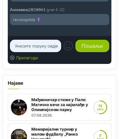
Анонимно2808843
јуче
6:20
reconquista
Прилагоди
Најаве
Мађионичар стиже у Пале:
Магично вече за најмлађе у
13
Олимпијском парку
САТИ
07.08.2026.
Меморијални турнир у
малом фудбалу „Ранко
3
ДАНА