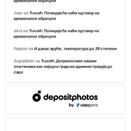
криминалне обрачуне
Јово
на
Ћосић: Полиција ће наћи одговор на
криминалне обрачуне
Iskra
на
Ћосић: Полиција ће наћи одговор на
криминалне обрачуне
Paljanin
на
И данас вруће, температура до 39 степени
Sugrađanin
на
Ћосић: Доприносимо нашим
општинама као ниједна градска администрација до
сада