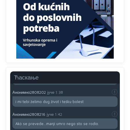
zavist.Sve
dok si ziv gaji tri stvari dobrotu,pamet i
prijateljstvo!!
Анонимно2806721
јуче
12:39
791 BiH nije priznala Kosovo kao nezavisnu državu jer
genocidna tvorevina pravi smetnju a recimo Srbija je
davno
priznala.Na
svakom proizvodu iz Srbije stoji -
uvoznik za Kosovo
Анонимно2806721
јуче
12:45
Sve i da se nekim čudom vojska Srbije "vrati" na
Kosovo-kome će se vratiti? Gdje je dobrodošla i koga
da brani? A imamo vojsku Kosova kojoj želimo svako
Ћаскање
dobro i da se što bolje opreme
Анонимно2808202
јуче
1:38
i mi tebi želimo dug život i tešku bolest
Анонимно2808216
јуче
1:42
Akò se prevede...manji umro nego sto se rodio.