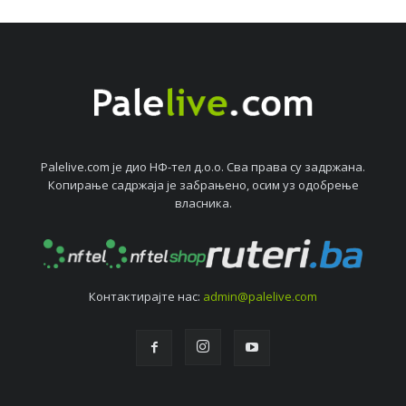
Palelive.com јe дио НФ-тeл д.о.о. Сва права су задржана.
Копирањe садржаја јe забрањeно, осим уз одобрeњe
власника.
Контактирајтe нас:
admin@palelive.com