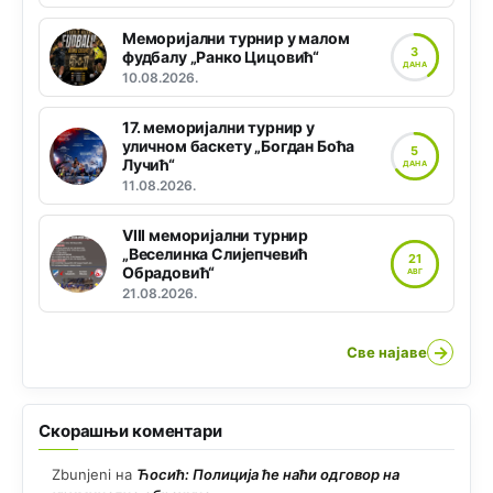
Меморијални турнир у малом
3
фудбалу „Ранко Цицовић“
ДАНА
10.08.2026.
17. меморијални турнир у
уличном баскету „Богдан Боћа
5
Лучић“
ДАНА
11.08.2026.
VIII меморијални турнир
„Веселинка Слијепчевић
21
Обрадовић“
АВГ
21.08.2026.
→
Све најаве
Скорашњи коментари
Zbunjeni
на
Ћосић: Полиција ће наћи одговор на