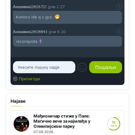
Анонимно2806721
јуче
2:27
Kuniocu ide q u guz...
Анонимно2808843
јуче
6:20
reconquista
Прилагоди
Најаве
Мађионичар стиже у Пале:
Магично вече за најмлађе у
15
Олимпијском парку
САТИ
07.08.2026.