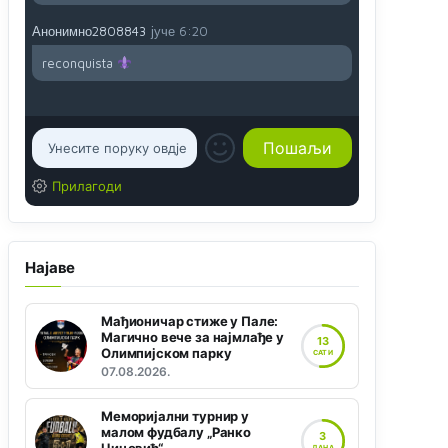
Анонимно2808843
јуче
6:20
reconquista
Прилагоди
Најаве
Мађионичар стиже у Пале:
Магично вече за најмлађе у
13
Олимпијском парку
САТИ
07.08.2026.
Меморијални турнир у
малом фудбалу „Ранко
3
ДАНА