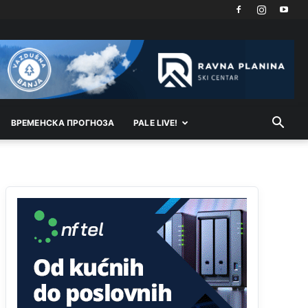
Kosovo je država a manji BH entitet pokrajina.Što
se tiče arapa po Palama i Jahorini,ostavljaju vam
pare a vi se smeškate .Da ne bi možda da vam
šalju poštom a da ne dolaze? Kurko
Анонимно2807791
јуче
11:39
БиХ није гласала да је тзв.Косово држава.
Лупаш ко к у р а ц по самару луди турко.
ВРEМEНСКА ПРОГНОЗА
PALE LIVE!
Анонимно2807895
јуче
12:16
Dobro zboris 791,ovaj721 dok nije bilo
interneta,samo mu je porodica znala da je glup!
Анонимно2807895
јуче
12:18
Drzi pod kontrolom tri stvari jezik,karakter i
ponasanje...Uzivotu brani tri stvari:cast,prijatelja i
slabije.Iz
zivota iskljuci tri stvari uvredu,neznanje
i
zavist.Sve
dok si ziv gaji tri stvari
dobrotu,pamet i prijateljstvo!!
Анонимно2806721
јуче
12:39