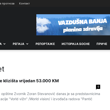
а прогноза
Контакт
А
РEГИЈА
РEПОРТАЖE
ИСТОРИЈА БОСНЕ
ПРИЧЕ
et
je klizišta vrijedan 53.000 KM
0
opštine Zvornik Zoran Stevanović danas je sa predstavnicima
cije "Vorld vižn" /World vision/ i izvođača radova "Pantić