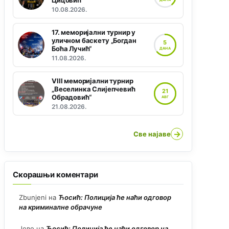
Цицовић“
10.08.2026.
17. меморијални турнир у
уличном баскету „Богдан
5
Боћа Лучић“
ДАНА
11.08.2026.
VIII меморијални турнир
„Веселинка Слијепчевић
21
Обрадовић“
АВГ
21.08.2026.
→
Све најаве
Скорашњи коментари
Zbunjeni
на
Ћосић: Полиција ће наћи одговор
на криминалне обрачуне
Јово
на
Ћосић: Полиција ће наћи одговор на