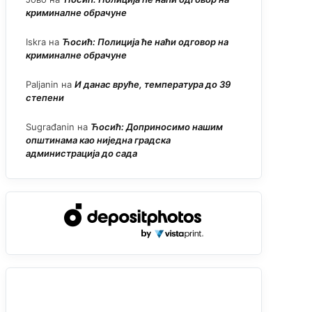
криминалне обрачуне
Iskra
на
Ћосић: Полиција ће наћи одговор на
криминалне обрачуне
Paljanin
на
И данас вруће, температура до 39
степени
Sugrađanin
на
Ћосић: Доприносимо нашим
општинама као ниједна градска
администрација до сада