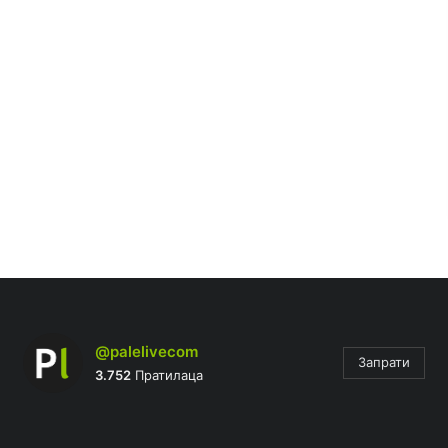
@palelivecom
Запрати
3.752
Пратилаца