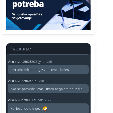
791 BiH nije priznala Kosovo kao nezavisnu
državu jer genocidna tvorevina pravi smetnju a
recimo Srbija je davno
priznala.Na
svakom
proizvodu iz Srbije stoji -uvoznik za Kosovo
Анонимно2806721
јуче
12:45
Sve i da se nekim čudom vojska Srbije "vrati" na
Kosovo-kome će se vratiti? Gdje je dobrodošla i
koga da brani? A imamo vojsku Kosova kojoj
Ћаскање
želimo svako dobro i da se što bolje opreme
Анонимно2808202
јуче
1:38
i mi tebi želimo dug život i tešku bolest
Анонимно2808216
јуче
1:42
Akò se prevede...manji umro nego sto se rodio.
Анонимно2806721
јуче
2:27
Kuniocu ide q u guz...