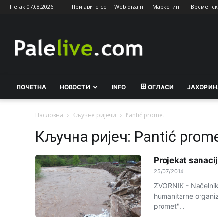
Петак 07.08.2026.
Пријавите се
Web dizajn
Маркетинг
Временск
Palelive.com
ПОЧЕТНА
НОВОСТИ
INFO
ОГЛАСИ
ЈАХОРИН
Насловна
Кључне ријечи
Pantić promet
Кључна ријеч: Pantić prom
Projekat sanaci
25/07/2014
ZVORNIK - Načelnik 
humanitarne organiza
promet"...