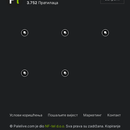
3.752
Пратилаца
Услови коришћења
Пошаљите вијест
Маркетинг
Контакт
© Palelive.com je dio
NF-tel d.o.o.
Sva prava su zadržana. Kopiranje