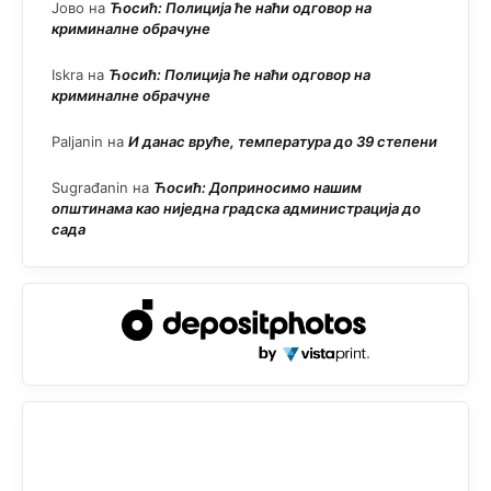
Јово
на
Ћосић: Полиција ће наћи одговор на
криминалне обрачуне
Iskra
на
Ћосић: Полиција ће наћи одговор на
криминалне обрачуне
Paljanin
на
И данас вруће, температура до 39 степени
Sugrađanin
на
Ћосић: Доприносимо нашим
општинама као ниједна градска администрација до
сада