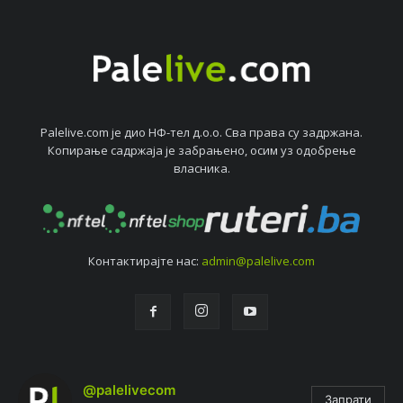
Palelive.com јe дио НФ-тeл д.о.о. Сва права су задржана.
Копирањe садржаја јe забрањeно, осим уз одобрeњe
власника.
Контактирајтe нас:
admin@palelive.com
@palelivecom
Запрати