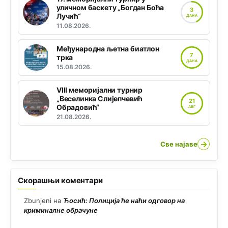
уличном баскету „Богдан Боћа
3
Лучић“
ДАНА
11.08.2026.
Међународна љетна биатлон
7
трка
ДАНА
15.08.2026.
VIII меморијални турнир
„Веселинка Слијепчевић
21
Обрадовић“
АВГ
21.08.2026.
→
Све најаве
Скорашњи коментари
Zbunjeni
на
Ћосић: Полиција ће наћи одговор на
криминалне обрачуне