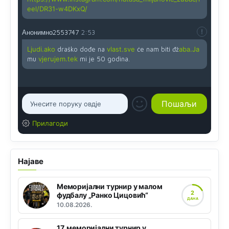
eel/DR31-w4DKxQ/
Анонимно2553747
2:53
Ljudi.ako
draško dođe na
vlast.sve
će nam biti đž
aba.Ja
mu
vjerujem.tek
mi je 50 godina.
Прилагоди
Најаве
Меморијални турнир у малом
2
фудбалу „Ранко Цицовић“
ДАНА
10.08.2026.
17. меморијални турнир у