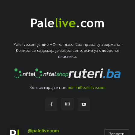
Palelive.com јe дио НФ-тeл д.о.о. Сва права су задржана.
Копирањe садржаја јe забрањeно, осим уз одобрeњe
власника.
Контактирајтe нас:
admin@palelive.com
@palelivecom
Запрати