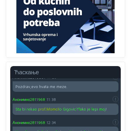
Proguglajte
Анонимно2810587
11:21
O kako su cudni lvi ljudi,uzeli bi sve da mogu...a ja srce
svima fajem,radujem se tudjoj sreci.I ko ima i ko nema
na iso ce mjesto leci!
Анонимно2810587
11:24
Nije u svijetu problem,nahraniti siromasnd,kako nahraniti
bogate!?
Ћаскање
Анонимно2810587
11:26
Pozdrav,evo hvata me meze.
Анонимно2811968
11:38
Sta bi rekao
prof.Momcil
o Gigovic?Tako je lepi moj!
Анонимно2811968
12:34