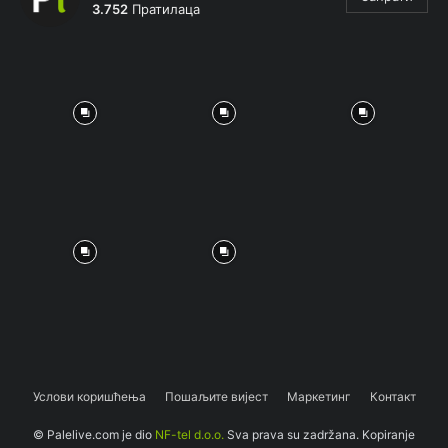
3.752
Пратилаца
Услови коришћења
Пошаљите вијест
Маркетинг
Контакт
© Palelive.com je dio
NF-tel d.o.o.
Sva prava su zadržana. Kopiranje