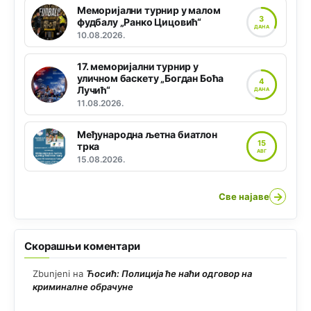
Меморијални турнир у малом
3
фудбалу „Ранко Цицовић“
ДАНА
10.08.2026.
17. меморијални турнир у
уличном баскету „Богдан Боћа
4
Лучић“
ДАНА
11.08.2026.
Међународна љетна биатлон
15
трка
АВГ
15.08.2026.
→
Све најаве
Скорашњи коментари
Zbunjeni
на
Ћосић: Полиција ће наћи одговор на
криминалне обрачуне