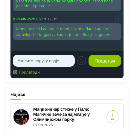
Narod ne zeli da ih vode bogati i podobni,narod hoce
pametne i postene.
Анонимно2811968
12:35
Nema bolesti kao sto je
mrznja.Nema
dara kao sto je
zdravlje.Niti
bogastva kao st je mir i Boziji blagosov!
Прилагоди
Најаве
Мађионичар стиже у Пале:
Магично вече за најмлађе у
1
Олимпијском парку
САТ
07.08.2026.