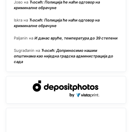
Јово
на
Ћосић: Полиција ће наћи одговор на
криминалне обрачуне
Iskra
на
Ћосић: Полиција ће наћи одговор на
криминалне обрачуне
Paljanin
на
И данас вруће, температура до 39 степени
Sugrađanin
на
Ћосић: Доприносимо нашим
општинама као ниједна градска администрација до
сада