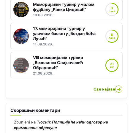
Меморијални турнир у малом
3
фудбалу „Ранко Цицовић“
ДАНА
10.08.2026.
17. меморијални турнир у
уличном баскету „Богдан Боћа
5
Лучић“
ДАНА
11.08.2026.
VIII меморијални турнир
„Веселинка Слијепчевић
21
Обрадовић“
АВГ
21.08.2026.
→
Све најаве
Скорашњи коментари
Zbunjeni
на
Ћосић: Полиција ће наћи одговор на
криминалне обрачуне