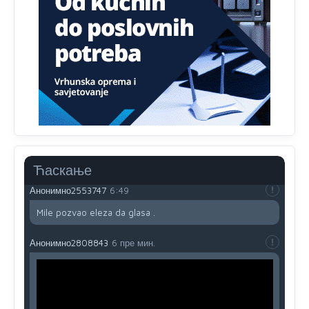
Анонимно2808216
јуче
1:42
Akò se prevede...manji umro nego sto se rodio.
Анонимно2806721
јуче
2:27
Kuniocu ide q u guz...
Анонимно2808843
јуче
6:20
reconquista
Ћаскање
Анонимно2553747
6:49
Mile pozvao eleza da glasa .
Анонимно2808843
6 пре мин.