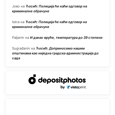
Јово
на
Ћосић: Полиција ће наћи одговор на
криминалне обрачуне
Iskra
на
Ћосић: Полиција ће наћи одговор на
криминалне обрачуне
Paljanin
на
И данас вруће, температура до 39 степени
Sugrađanin
на
Ћосић: Доприносимо нашим
општинама као ниједна градска администрација до
сада