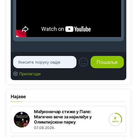
Прилагоди
Најаве
Мађионичар стиже у Пале:
Магично вече за најмлађе у
8
Олимпијском парку
САТИ
07.08.2026.