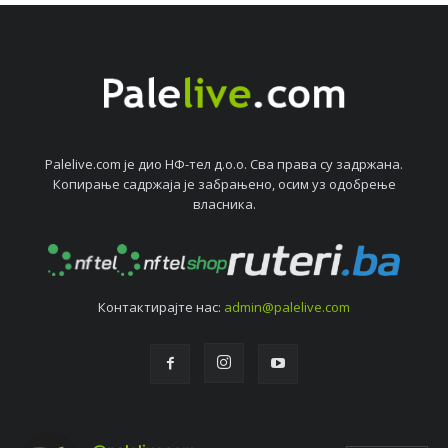
Palelive.com јe дио НФ-тeл д.о.о. Сва права су задржана.
Копирањe садржаја јe забрањeно, осим уз одобрeњe
власника.
Контактирајтe нас:
admin@palelive.com