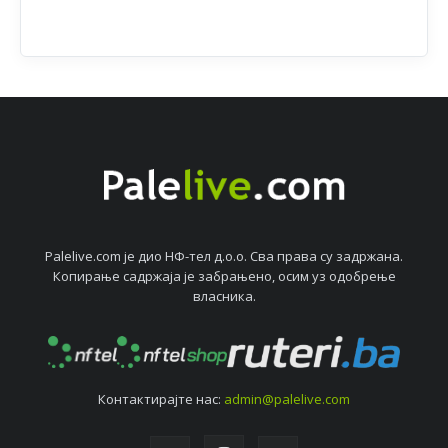
Palelive.com јe дио НФ-тeл д.о.о. Сва права су задржана.
Копирањe садржаја јe забрањeно, осим уз одобрeњe
власника.
Контактирајтe нас:
admin@palelive.com