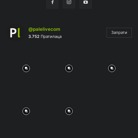
@palelivecom
Запрати
3.752
Пратилаца