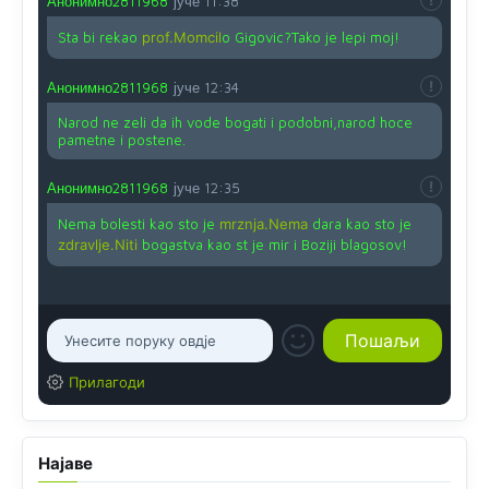
Анонимно2811968
јуче
11:38
Sta bi rekao
prof.Momcil
o Gigovic?Tako je lepi moj!
Анонимно2811968
јуче
12:34
Narod ne zeli da ih vode bogati i podobni,narod hoce
pametne i postene.
Анонимно2811968
јуче
12:35
Nema bolesti kao sto je
mrznja.Nema
dara kao sto je
zdravlje.Niti
bogastva kao st je mir i Boziji blagosov!
Прилагоди
Најаве