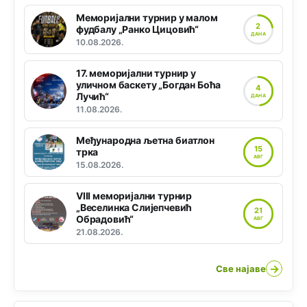
Меморијални турнир у малом
2
фудбалу „Ранко Цицовић“
ДАНА
10.08.2026.
17. меморијални турнир у
уличном баскету „Богдан Боћа
4
Лучић“
ДАНА
11.08.2026.
Међународна љетна биатлон
15
трка
АВГ
15.08.2026.
VIII меморијални турнир
„Веселинка Слијепчевић
21
Обрадовић“
АВГ
21.08.2026.
→
Све најаве