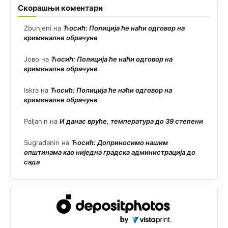
Скорашњи коментари
Zbunjeni
на
Ћосић: Полиција ће наћи одговор на
криминалне обрачуне
Јово
на
Ћосић: Полиција ће наћи одговор на
криминалне обрачуне
Iskra
на
Ћосић: Полиција ће наћи одговор на
криминалне обрачуне
Paljanin
на
И данас вруће, температура до 39 степени
Sugrađanin
на
Ћосић: Доприносимо нашим
општинама као ниједна градска администрација до
сада