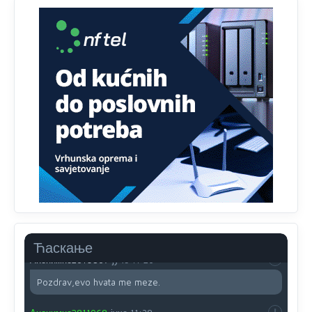
Evo dasak vijetra s Romanije,neko iz publike povika,ma
pusti ih ciganija...pocetkom ovog vjeka,neko rece za
Radovana i Ratka kaki su oni srbi...i poce dalje da
besjedi znam ja dobro sta je bilo u Ag-ci...
Анонимно2810587
јуче
11:13
Proguglajte
Анонимно2810587
јуче
11:21
O kako su cudni lvi ljudi,uzeli bi sve da mogu...a ja srce
svima fajem,radujem se tudjoj sreci.I ko ima i ko nema
na iso ce mjesto leci!
Анонимно2810587
јуче
11:24
Nije u svijetu problem,nahraniti siromasnd,kako nahraniti
bogate!?
Ћаскање
Анонимно2810587
јуче
11:26
Pozdrav,evo hvata me meze.