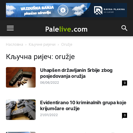
Akò se prevede...manji umro nego sto se rodio.
Анонимно2806721
8/6/2026
2:27
Kuniocu ide q u guz...
Анонимно2808843
8/6/2026
6:20
Насловна
Кључне ријечи
Oružje
reconquista
Кључна ријеч: oružje
Анонимно2810587
јуче
11:11
Uhapšen državljanin Srbije zbog
Evo dasak vijetra s Romanije,neko iz publike povika,ma
posjedovanja oružja
pusti ih ciganija...pocetkom ovog vjeka,neko rece za
06/06/2022
0
Radovana i Ratka kaki su oni srbi...i poce dalje da
besjedi znam ja dobro sta je bilo u Ag-ci...
Evidеntirano 10 kriminalnih grupa kojе
Анонимно2810587
јуче
11:13
krijumčarе oružjе
Proguglajte
21/01/2022
0
Анонимно2810587
јуче
11:21