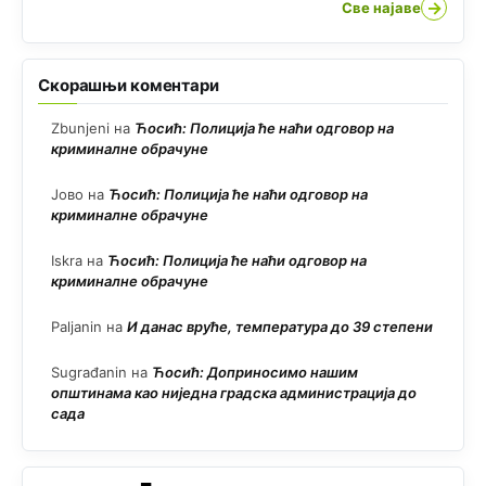
→
Све најаве
Скорашњи коментари
Zbunjeni
на
Ћосић: Полиција ће наћи одговор на
криминалне обрачуне
Јово
на
Ћосић: Полиција ће наћи одговор на
криминалне обрачуне
Iskra
на
Ћосић: Полиција ће наћи одговор на
криминалне обрачуне
Paljanin
на
И данас вруће, температура до 39 степени
Sugrađanin
на
Ћосић: Доприносимо нашим
општинама као ниједна градска администрација до
сада