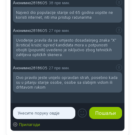
Анонимно2818605
38 пре мин.
Najveći dio populacije starije od 65 godina uopšte ne
koristi internet, niti ima pristup računarima
Анонимно2818605
27 пре мин.
Uvođenje pravila da se umjesto dosadašnjeg znaka "X"
(krstića) kružić ispred kandidata mora u potpunosti
obojiti (popuniti) uvedeno je isključivo zbog tehničkih
zahtjeva optičkih skenera.
Анонимно2818605
27 пре мин.
Ovo pravilo jeste unijelo opravdan strah, posebno kada
su u pitanju starije osobe, osobe sa slabijim vidom ili
drhtavom rukom
Прилагоди