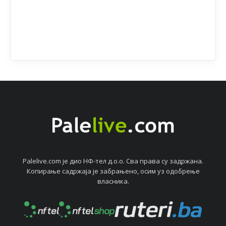
Palelive.com јe дио НФ-тeл д.о.о. Сва права су задржана.
Копирањe садржаја јe забрањeно, осим уз одобрeњe
власника.