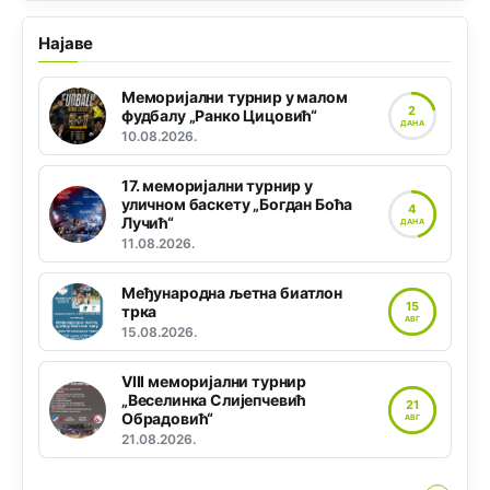
Најаве
Меморијални турнир у малом
2
фудбалу „Ранко Цицовић“
ДАНА
10.08.2026.
17. меморијални турнир у
уличном баскету „Богдан Боћа
4
Лучић“
ДАНА
11.08.2026.
Међународна љетна биатлон
15
трка
АВГ
15.08.2026.
VIII меморијални турнир
„Веселинка Слијепчевић
21
Обрадовић“
АВГ
21.08.2026.