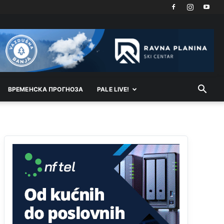
ВРEМEНСКА ПРОГНОЗА
PALE LIVE!
Анонимно2810587
11:11
Evo dasak vijetra s Romanije,neko iz publike
povika,ma pusti ih ciganija...pocetkom ovog
vjeka,neko rece za Radovana i Ratka kaki su oni
srbi...i poce dalje da besjedi znam ja dobro sta je
bilo u Ag-ci...
Анонимно2810587
11:13
Proguglajte
Анонимно2810587
11:21