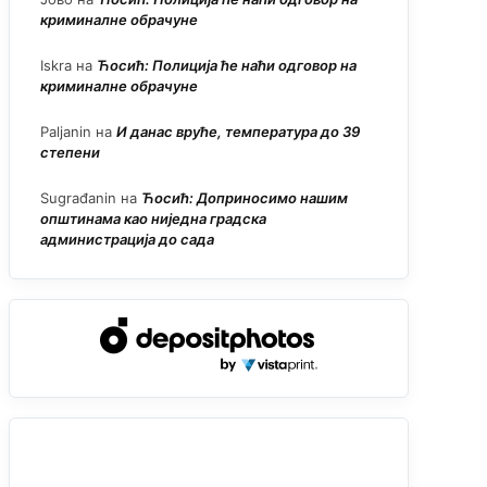
криминалне обрачуне
Iskra
на
Ћосић: Полиција ће наћи одговор на
криминалне обрачуне
Paljanin
на
И данас вруће, температура до 39
степени
Sugrađanin
на
Ћосић: Доприносимо нашим
општинама као ниједна градска
администрација до сада