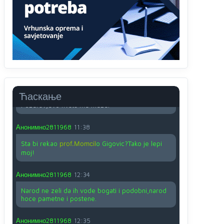
O kako su cudni lvi ljudi,uzeli bi sve da mogu...a
ja srce svima fajem,radujem se tudjoj sreci.I ko
ima i ko nema na iso ce mjesto leci!
Анонимно2810587
11:24
Nije u svijetu problem,nahraniti siromasnd,kako
nahraniti bogate!?
Анонимно2810587
11:26
Ћаскање
Pozdrav,evo hvata me meze.
Анонимно2811968
11:38
Sta bi rekao
prof.Momcil
o Gigovic?Tako je lepi
moj!
Анонимно2811968
12:34
Narod ne zeli da ih vode bogati i podobni,narod
hoce pametne i postene.
Анонимно2811968
12:35