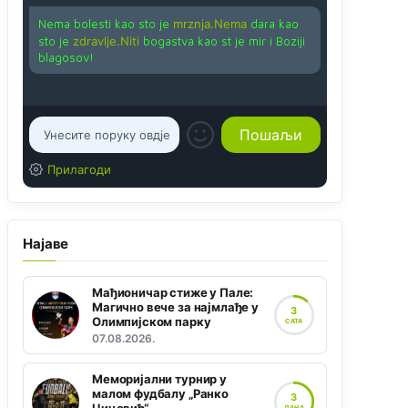
Nema bolesti kao sto je
mrznja.Nema
dara kao
sto je
zdravlje.Niti
bogastva kao st je mir i Boziji
blagosov!
Прилагоди
Најаве
Мађионичар стиже у Пале:
Магично вече за најмлађе у
3
Олимпијском парку
САТА
07.08.2026.
Меморијални турнир у
малом фудбалу „Ранко
3
ДАНА