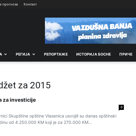
а прогноза
Контакт
А
РEГИЈА
РEПОРТАЖE
ИСТОРИЈА БОСНЕ
ПРИЧЕ
džet za 2015
 za investicije
0
ci Skupštine opštine Vlasenica usvojili su danas opštinski
inu od 4.250.000 KM koji je za 270.000 KM...