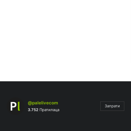
@palelivecom
Запрати
3.752
Пратилаца