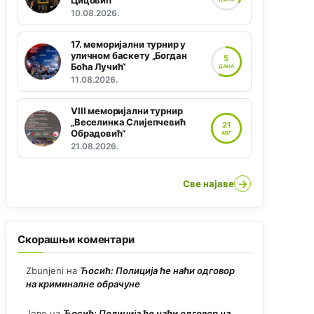
Цицовић“
10.08.2026.
17. меморијални турнир у
уличном баскету „Богдан
5
Боћа Лучић“
ДАНА
11.08.2026.
VIII меморијални турнир
„Веселинка Слијепчевић
21
Обрадовић“
АВГ
21.08.2026.
→
Све најаве
Скорашњи коментари
Zbunjeni
на
Ћосић: Полиција ће наћи одговор
на криминалне обрачуне
Јово
на
Ћосић: Полиција ће наћи одговор на