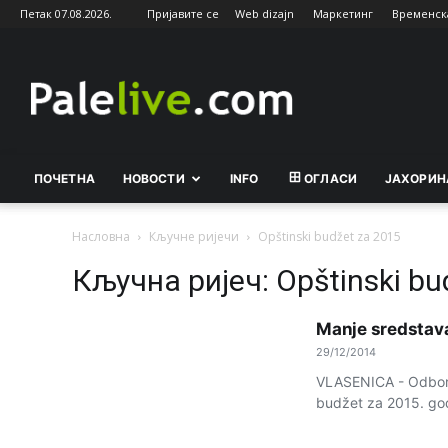
Петак 07.08.2026.
Пријавите се
Web dizajn
Маркетинг
Временск
Palelive.com
ПОЧЕТНА
НОВОСТИ
INFO
ОГЛАСИ
ЈАХОРИН
Насловна
Кључне ријечи
Opštinski budžet za 2015
Кључна ријеч: Opštinski bu
Manje sredstava
29/12/2014
VLASENICA - Odborni
budžet za 2015. god