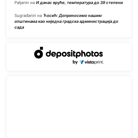
Paljanin
на
И данас вруће, температура до 39 степени
Sugrađanin
на
Ћосић: Доприносимо нашим
општинама као ниједна градска администрација до
сада