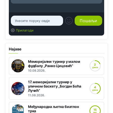
Прилагоди
Најаве
Меморијални турнир у малом
2
фудбалу „Ранко Цицовић“
ДАНА
10.08.2026.
17. меморијални турнир у
уличном баскету „Богдан Боћа
4
Лучић“
ДАНА
11.08.2026.
Међународна љетна биатлон
15
трка
АВГ