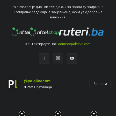
Palelive.com јe дио НФ-тeл д.о.о. Сва права су задржана.
Копирањe садржаја јe забрањeно, осим уз одобрeњe
власника.
Контактирајтe нас:
admin@palelive.com
@palelivecom
Запрати
3.752
Пратилаца