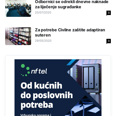
Odbornici se odrekli dnevne naknade
stopu nepismenosti u regionu.
za liječenje sugrađanke
20/07/2020
Анонимно2818605
11:21
0
Najveći rizik sa nepismenim stanovništvom je "kupovina
glasova" i manipulacija kroz fiktivne pomoćnike (koji
Za potrebe Civilne zaštite adaptiran
zapravo glasaju po nalogu političkih partija, a ne po želji
birača).
suteren
29/05/2020
0
Анонимно2818605
11:28
Prema zvaničnim podacima Agencije za statistiku BiH, u
Bosni i Hercegovini je 1.229.972 građana informatički
nepismeno, što čini 38,7% ukupnog stanovništva starijeg
od 10 godina
Анонимно2818605
11:30
Prema podacima o informaciono-komunikacionim
tehnologijama, čak 33,4% domaćinstava u BiH uopšte
nema pristup računaru bilo koje vrste (desktop, laptop ili
tablet
Анонимно2818605
11:34