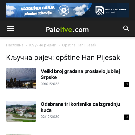
Анонимно2022778
8:01
https://bebarijum.rs/
Анонимно2817461
8:37
U SAD poslje zatvaranja biracki mesta,za 5 minuta znaju
Насловна
Кључне ријечи
Opštine Han Pijesak
ko je pobjedio... u Japanu za 2 minuta,kod nas mjesec
dana pre izbora zna se ko ce pobediti!!
Кључна ријеч: opštine Han Pijesak
Анонимно2553747
9:55
Veliki broj građana proslavio jubilej
Jel moguće da toliko zaostaju za nama..
Srpske
09/01/2022
0
Анонимно2818605
11:15
Prema posljednjem zvaničnom popisu stanovništva, u
Odabrana tri korisnika za izgradnju
Bosni i Hercegovini ima 89.794 nepismenih osoba, što
čini 2,82% ukupnog stanovništva starijeg od 10 godina
kuća
02/12/2020
0
Анонимно2818605
11:17
Sa ovim procentom, Bosna i Hercegovina ima najvišu