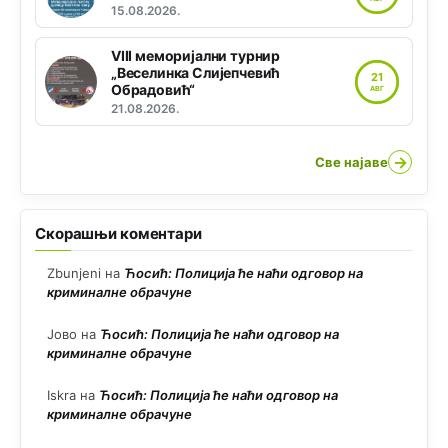
15.08.2026.
VIII меморијални турнир
„Веселинка Слијепчевић
21
Обрадовић“
АВГ
21.08.2026.
→
Све најаве
Скорашњи коментари
Zbunjeni
на
Ћосић: Полиција ће наћи одговор на
криминалне обрачуне
Јово
на
Ћосић: Полиција ће наћи одговор на
криминалне обрачуне
Iskra
на
Ћосић: Полиција ће наћи одговор на
криминалне обрачуне