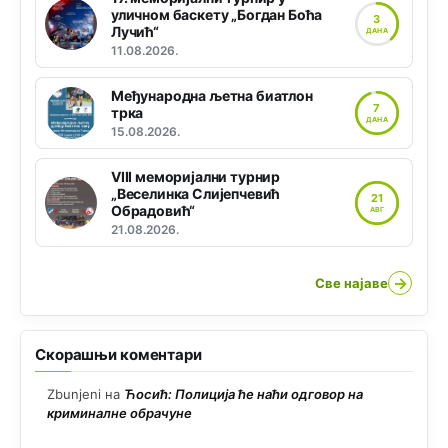
уличном баскету „Богдан Боћа
3
Лучић“
ДАНА
11.08.2026.
Међународна љетна биатлон
7
трка
ДАНА
15.08.2026.
VIII меморијални турнир
„Веселинка Слијепчевић
21
Обрадовић“
АВГ
21.08.2026.
→
Све најаве
Скорашњи коментари
Zbunjeni
на
Ћосић: Полиција ће наћи одговор на
криминалне обрачуне