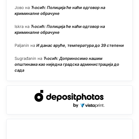
Јово
на
Ћосић: Полиција ће наћи одговор на
криминалне обрачуне
Iskra
на
Ћосић: Полиција ће наћи одговор на
криминалне обрачуне
Paljanin
на
И данас вруће, температура до 39 степени
Sugrađanin
на
Ћосић: Доприносимо нашим
општинама као ниједна градска администрација до
сада