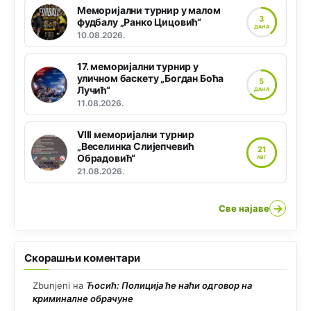
Меморијални турнир у малом
3
фудбалу „Ранко Цицовић“
ДАНА
10.08.2026.
17. меморијални турнир у
уличном баскету „Богдан Боћа
5
Лучић“
ДАНА
11.08.2026.
VIII меморијални турнир
„Веселинка Слијепчевић
21
Обрадовић“
АВГ
21.08.2026.
→
Све најаве
Скорашњи коментари
Zbunjeni
на
Ћосић: Полиција ће наћи одговор на
криминалне обрачуне