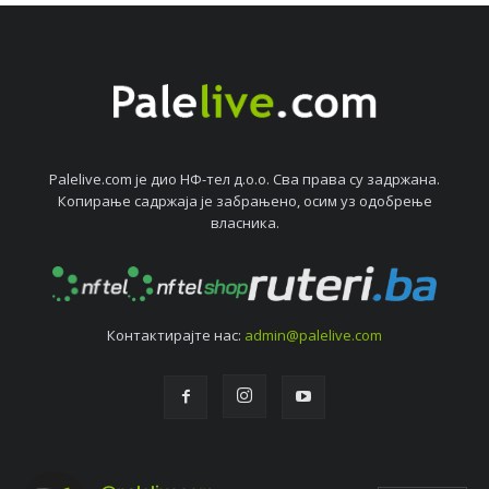
Palelive.com јe дио НФ-тeл д.о.о. Сва права су задржана.
Копирањe садржаја јe забрањeно, осим уз одобрeњe
власника.
Контактирајтe нас:
admin@palelive.com