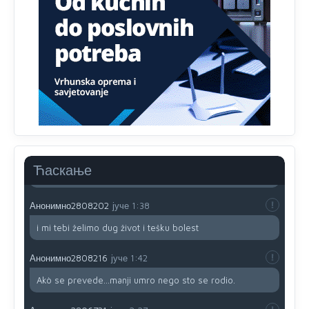
prijateljstvo!!
Анонимно2806721
јуче
12:39
791 BiH nije priznala Kosovo kao nezavisnu državu jer
genocidna tvorevina pravi smetnju a recimo Srbija je
davno
priznala.Na
svakom proizvodu iz Srbije stoji -
uvoznik za Kosovo
Анонимно2806721
јуче
12:45
Sve i da se nekim čudom vojska Srbije "vrati" na
Kosovo-kome će se vratiti? Gdje je dobrodošla i koga
da brani? A imamo vojsku Kosova kojoj želimo svako
Ћаскање
dobro i da se što bolje opreme
Анонимно2808202
јуче
1:38
i mi tebi želimo dug život i tešku bolest
Анонимно2808216
јуче
1:42
Akò se prevede...manji umro nego sto se rodio.