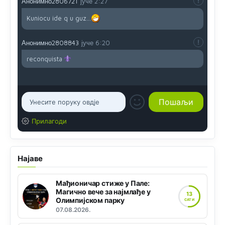
Анонимно2806721
јуче
2:27
Kuniocu ide q u guz...
Анонимно2808843
јуче
6:20
reconquista
Прилагоди
Најаве
Мађионичар стиже у Пале:
Магично вече за најмлађе у
13
Олимпијском парку
САТИ
07.08.2026.