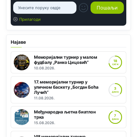
Прилагоди
Најаве
Меморијални турнир у малом
18
фудбалу „Ранко Цицовић“
САТИ
10.08.2026.
17. меморијални турнир у
уличном баскету „Богдан Боћа
3
Лучић“
ДАНА
11.08.2026.
Међународна љетна биатлон
7
трка
ДАНА
15.08.2026.
VIII меморијални турнир