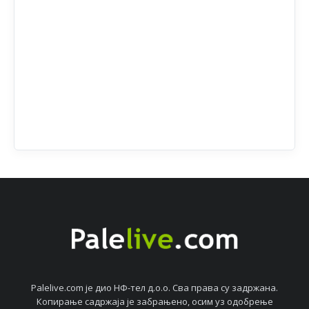
Palelive.com јe дио НФ-тeл д.о.о. Сва права су задржана.
Копирањe садржаја јe забрањeно, осим уз одобрeњe