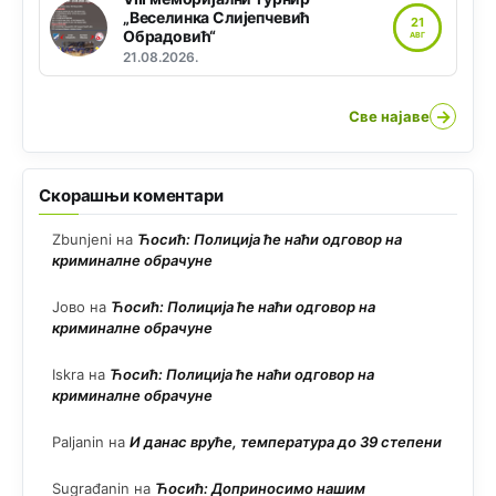
„Веселинка Слијепчевић
21
Обрадовић“
АВГ
21.08.2026.
→
Све најаве
Скорашњи коментари
Zbunjeni
на
Ћосић: Полиција ће наћи одговор на
криминалне обрачуне
Јово
на
Ћосић: Полиција ће наћи одговор на
криминалне обрачуне
Iskra
на
Ћосић: Полиција ће наћи одговор на
криминалне обрачуне
Paljanin
на
И данас вруће, температура до 39 степени
Sugrađanin
на
Ћосић: Доприносимо нашим