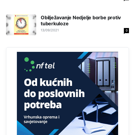
Prema podacima o informaciono-komunikacionim
tehnologijama, čak 33,4% domaćinstava u BiH uopšte
nema pristup računaru bilo koje vrste (desktop, laptop ili
Obilježavanje Nedjelje borbe protiv
tablet
tuberkuloze
13/09/2021
0
Анонимно2818605
јуче
11:34
Najveći dio populacije starije od 65 godina uopšte ne
koristi internet, niti ima pristup računarima
Анонимно2818605
јуче
11:45
Uvođenje pravila da se umjesto dosadašnjeg znaka "X"
(krstića) kružić ispred kandidata mora u potpunosti
obojiti (popuniti) uvedeno je isključivo zbog tehničkih
zahtjeva optičkih skenera.
Анонимно2818605
јуче
11:45
Ovo pravilo jeste unijelo opravdan strah, posebno kada
su u pitanju starije osobe, osobe sa slabijim vidom ili
drhtavom rukom
Анонимно2819033
јуче
12:24