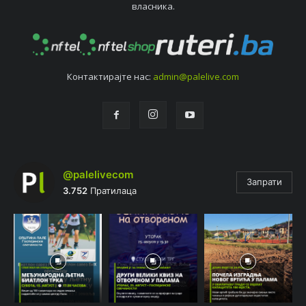
власника.
Контактирајтe нас:
admin@palelive.com
@palelivecom
Запрати
3.752
Пратилаца