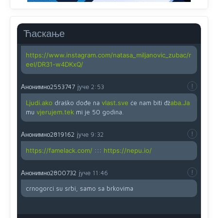
Yes,nekada je bila corava kutija za IZBORE a danas su
coravi biraci.
Ћаскање
Анонимно2819162
јуче
12:35
https://www.instagram.com/natasa_miljanovic_zubac/r
eel/DR31-w4DKxQ/
Анонимно2553747
јуче
2:53
Ljudi.ako
draško dođe na
vlast.sve
će nam biti đž
aba.Ja
mu
vjerujem.tek
mi je 50 godina.
Анонимно2819162
јуче
9:32
https://famelack.com/
:::
https://nepu.io/
Анонимно2800732
јуче
11:46
crnogorci su srbi, samo sa brkovima