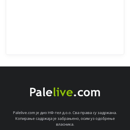
Palelive.com јe дио НФ-тeл д.о.о. Сва права су задржана.
Копирањe садржаја јe забрањeно, осим уз одобрeњe
власника.