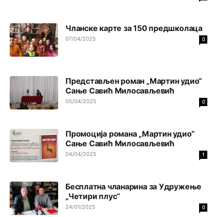
Анонимно2806773
7:01
Чланске карте за 150 предшколаца
Косово више није у моди, Амери се селе у Иран.
07/04/2025
0
Анонимно2806773
7:05
Војска Србије се враћа на Косово и Метохију.
Представљен роман „Мартин удио“
Сање Савић Милосављевић
Анонимно2806721
7:23
05/04/2025
0
Promjeni dilera
Анонимно2807323
9:51
Промоција романа „Мартин удио“
Сање Савић Милосављевић
Vise je Republika SRPSKA drzava nego Kosovo. Sa
Kosova se Srbi mogu i lijecit i skolovat i glasat u Srbij. A
04/04/2025
1
niko sa 23 posto federacije to ne moze u Republici
Srpskoj. Zato zivjela REPUBLIKA SRPSKA
Бесплатна чланарина за Удружење
Анонимно2807441
10:21
„Четири плус“
муслимански екстремиста,шта он има са тзв Косовом?
24/01/2025
0