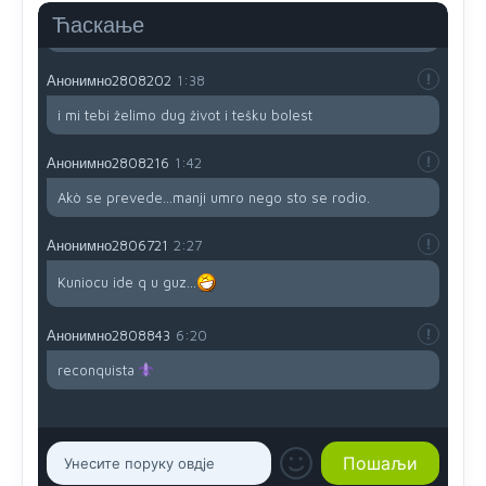
da brani? A imamo vojsku Kosova kojoj želimo svako
Ћаскање
dobro i da se što bolje opreme
Анонимно2808202
1:38
i mi tebi želimo dug život i tešku bolest
Анонимно2808216
1:42
Akò se prevede...manji umro nego sto se rodio.
Анонимно2806721
2:27
Kuniocu ide q u guz...
Анонимно2808843
6:20
reconquista