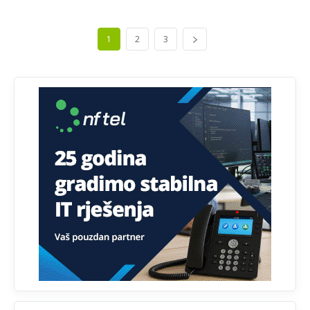
Анонимно2807895
12:16
1
2
3
Dobro zboris 791,ovaj721 dok nije bilo interneta,samo
mu je porodica znala da je glup!
Анонимно2807895
12:18
Drzi pod kontrolom tri stvari jezik,karakter i
ponasanje...Uzivotu brani tri stvari:cast,prijatelja i
slabije.Iz
zivota iskljuci tri stvari uvredu,neznanje i
zavist.Sve
dok si ziv gaji tri stvari dobrotu,pamet i
prijateljstvo!!
Анонимно2806721
12:39
791 BiH nije priznala Kosovo kao nezavisnu državu jer
genocidna tvorevina pravi smetnju a recimo Srbija je
davno
priznala.Na
svakom proizvodu iz Srbije stoji -
uvoznik za Kosovo
Анонимно2806721
12:45
Sve i da se nekim čudom vojska Srbije "vrati" na
Kosovo-kome će se vratiti? Gdje je dobrodošla i koga