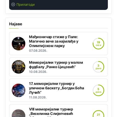
Прилагоди
Најаве
Мађионичар стиже у Пале:
Магично вече за најмлађе у
19
Олимпијском парку
САТИ
07.08.2026.
Меморијални турнир у малом
3
фудбалу „Ранко Цицовић“
ДАНА
10.08.2026.
17. меморијални турнир у
уличном баскету „Богдан Боћа
5
Лучић“
ДАНА
11.08.2026.
VIII меморијални турнир
„Веселинка Слијепчевић
21