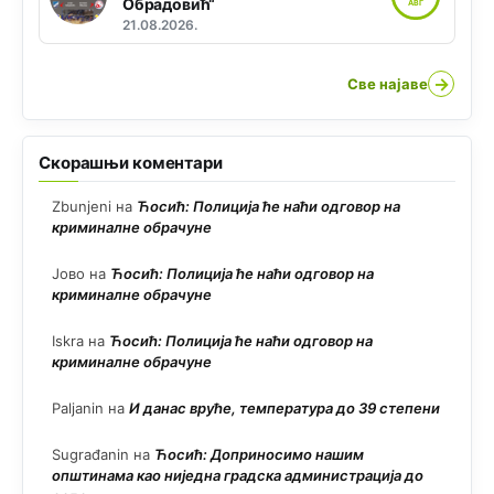
Обрадовић“
АВГ
21.08.2026.
→
Све најаве
Скорашњи коментари
Zbunjeni
на
Ћосић: Полиција ће наћи одговор на
криминалне обрачуне
Јово
на
Ћосић: Полиција ће наћи одговор на
криминалне обрачуне
Iskra
на
Ћосић: Полиција ће наћи одговор на
криминалне обрачуне
Paljanin
на
И данас вруће, температура до 39 степени
Sugrađanin
на
Ћосић: Доприносимо нашим
општинама као ниједна градска администрација до