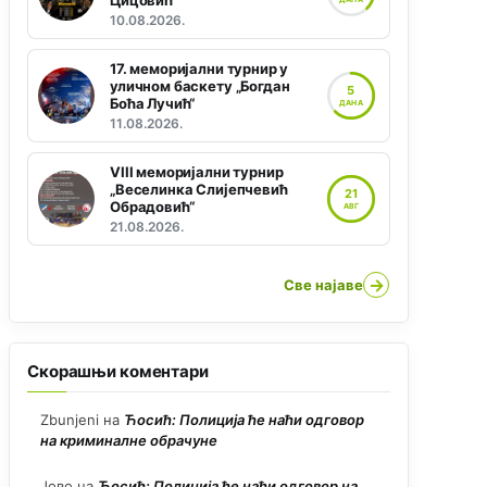
Цицовић“
10.08.2026.
17. меморијални турнир у
уличном баскету „Богдан
5
Боћа Лучић“
ДАНА
11.08.2026.
VIII меморијални турнир
„Веселинка Слијепчевић
21
Обрадовић“
АВГ
21.08.2026.
→
Све најаве
Скорашњи коментари
Zbunjeni
на
Ћосић: Полиција ће наћи одговор
на криминалне обрачуне
Јово
на
Ћосић: Полиција ће наћи одговор на