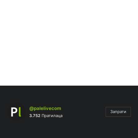
@palelivecom
Запрати
3.752
Пратилаца