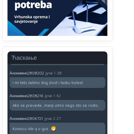
791 BiH nije priznala Kosovo kao nezavisnu
državu jer genocidna tvorevina pravi smetnju a
recimo Srbija je davno
priznala.Na
svakom
proizvodu iz Srbije stoji -uvoznik za Kosovo
Анонимно2806721
јуче
12:45
Sve i da se nekim čudom vojska Srbije "vrati" na
Kosovo-kome će se vratiti? Gdje je dobrodošla i
koga da brani? A imamo vojsku Kosova kojoj
Ћаскање
želimo svako dobro i da se što bolje opreme
Анонимно2808202
јуче
1:38
i mi tebi želimo dug život i tešku bolest
Анонимно2808216
јуче
1:42
Akò se prevede...manji umro nego sto se rodio.
Анонимно2806721
јуче
2:27
Kuniocu ide q u guz...