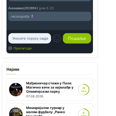
Анонимно2808843
јуче
6:20
reconquista
Прилагоди
Најаве
Мађионичар стиже у Пале:
Магично вече за најмлађе у
11
Олимпијском парку
САТИ
07.08.2026.
Меморијални турнир у
малом фудбалу „Ранко
3
ДАНА