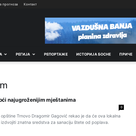
а прогноза
Контакт
А
РEГИЈА
РEПОРТАЖE
ИСТОРИЈА БОСНЕ
ПРИЧЕ
im
oći najugroženijim mještanima
0
opštine Trnovo Dragomir Gagović rekao je da će ova lokalna
izdvojiti znatna sredstva za sanaciju štete od poplava.