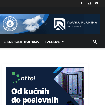
Kosovo je država a manji BH entitet pokrajina.Što
se tiče arapa po Palama i Jahorini,ostavljaju vam
pare a vi se smeškate .Da ne bi možda da vam
šalju poštom a da ne dolaze? Kurko
Анонимно2807791
јуче
11:39
БиХ није гласала да је тзв.Косово држава.
Лупаш ко к у р а ц по самару луди турко.
ВРEМEНСКА ПРОГНОЗА
PALE LIVE!
Анонимно2807895
јуче
12:16
Dobro zboris 791,ovaj721 dok nije bilo
interneta,samo mu je porodica znala da je glup!
Анонимно2807895
јуче
12:18
Drzi pod kontrolom tri stvari jezik,karakter i
ponasanje...Uzivotu brani tri stvari:cast,prijatelja i
slabije.Iz
zivota iskljuci tri stvari uvredu,neznanje
i
zavist.Sve
dok si ziv gaji tri stvari
dobrotu,pamet i prijateljstvo!!
Анонимно2806721
јуче
12:39