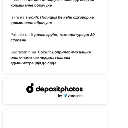
криминалне обрачуне
Iskra
на
Ћосић: Полиција ће наћи одговор на
криминалне обрачуне
Paljanin
на
И данас вруће, температура до 39
степени
Sugrađanin
на
Ћосић: Доприносимо нашим
општинама као ниједна градска
администрација до сада