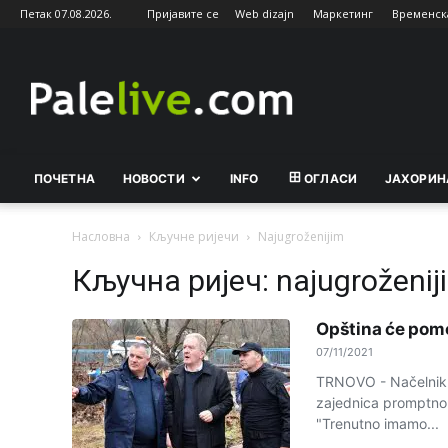
Петак 07.08.2026.
Пријавите се
Web dizajn
Маркетинг
Временск
Palelive.com
ПОЧЕТНА
НОВОСТИ
INFO
ОГЛАСИ
ЈАХОРИН
Насловна
Кључне ријечи
Najugroženijim
Кључна ријеч: najugroženij
Opština će pom
07/11/2021
TRNOVO - Načelnik 
zajednica promptno 
"Trenutno imamo...