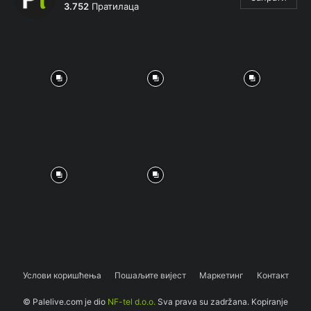
3.752
Пратилаца
Услови коришћења
Пошаљите вијест
Маркетинг
Контакт
© Palelive.com je dio
NF-tel d.o.o.
Sva prava su zadržana. Kopiranje