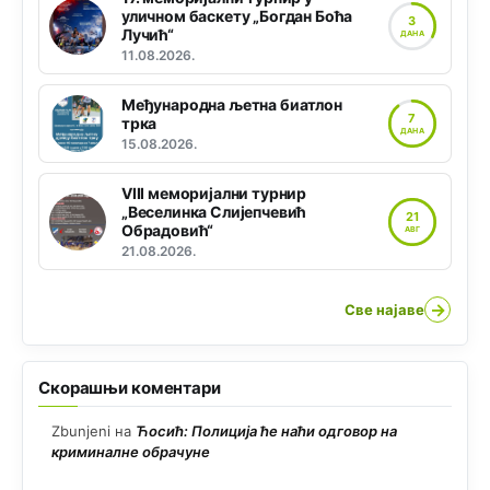
уличном баскету „Богдан Боћа
3
Лучић“
ДАНА
11.08.2026.
Међународна љетна биатлон
7
трка
ДАНА
15.08.2026.
VIII меморијални турнир
„Веселинка Слијепчевић
21
Обрадовић“
АВГ
21.08.2026.
→
Све најаве
Скорашњи коментари
Zbunjeni
на
Ћосић: Полиција ће наћи одговор на
криминалне обрачуне