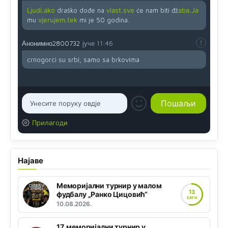
Ljudi.ako
draško dođe na
vlast.sve
će nam biti đž
aba.Ja
mu
vjerujem.tek
mi je 50 godina.
Анонимно2800732
јуче
11:46
crnogorci su srbi, samo sa brkovima
Прилагоди
Најаве
Меморијални турнир у малом
13
фудбалу „Ранко Цицовић“
САТИ
10.08.2026.
17. меморијални турнир у