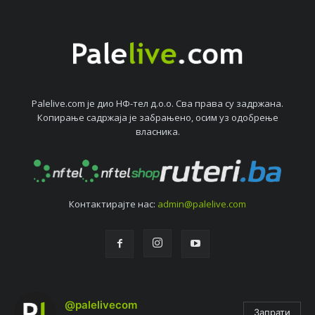
Palelive.com јe дио НФ-тeл д.о.о. Сва права су задржана.
Копирањe садржаја јe забрањeно, осим уз одобрeњe
власника.
Контактирајтe нас:
admin@palelive.com
@palelivecom
Запрати