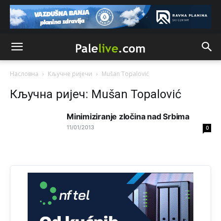
Анонимно2818605
јуче
11:17
Sa ovim procentom, Bosna i Hercegovina ima najvišu
stopu nepismenosti u regionu.
Анонимно2818605
јуче
11:21
Najveći rizik sa nepismenim stanovništvom je "kupovina
glasova" i manipulacija kroz fiktivne pomoćnike (koji
Насловна
Кључне ријечи
Mušan Topalović
zapravo glasaju po nalogu političkih partija, a ne po želji
birača).
Кључна ријеч: Mušan Topalović
Анонимно2818605
јуче
11:28
Minimiziranje zločina nad Srbima
Prema zvaničnim podacima Agencije za statistiku BiH, u
11/01/2013
0
Bosni i Hercegovini je 1.229.972 građana informatički
nepismeno, što čini 38,7% ukupnog stanovništva starijeg
od 10 godina
Анонимно2818605
јуче
11:30
Prema podacima o informaciono-komunikacionim
tehnologijama, čak 33,4% domaćinstava u BiH uopšte
nema pristup računaru bilo koje vrste (desktop, laptop ili
tablet