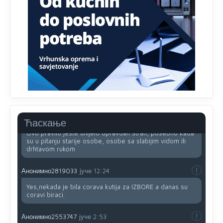
Анонимно2818605
јуче
11:34
Najveći dio populacije starije od 65 godina uopšte ne
koristi internet, niti ima pristup računarima
Анонимно2818605
јуче
11:45
Uvođenje pravila da se umjesto dosadašnjeg znaka "X"
(krstića) kružić ispred kandidata mora u potpunosti
obojiti (popuniti) uvedeno je isključivo zbog tehničkih
zahtjeva optičkih skenera.
Анонимно2818605
јуче
11:45
Ћаскање
Ovo pravilo jeste unijelo opravdan strah, posebno kada
su u pitanju starije osobe, osobe sa slabijim vidom ili
drhtavom rukom
Анонимно2819033
јуче
12:24
Yes,nekada je bila corava kutija za IZBORE a danas su
coravi biraci.
Анонимно2553747
јуче
2:53