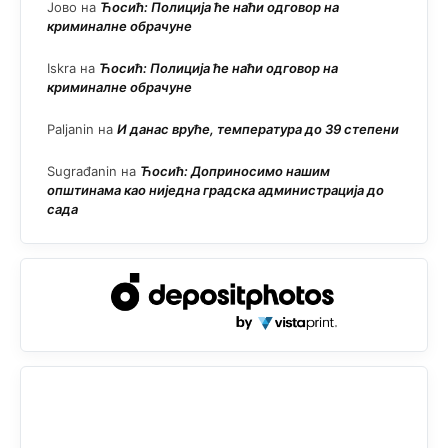
Јово
на
Ћосић: Полиција ће наћи одговор на
криминалне обрачуне
Iskra
на
Ћосић: Полиција ће наћи одговор на
криминалне обрачуне
Paljanin
на
И данас вруће, температура до 39 степени
Sugrađanin
на
Ћосић: Доприносимо нашим
општинама као ниједна градска администрација до
сада