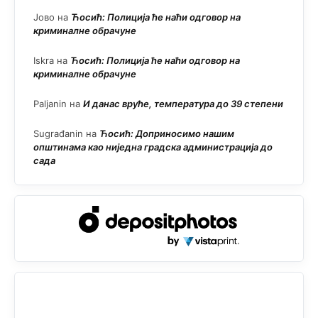
Јово
на
Ћосић: Полиција ће наћи одговор на
криминалне обрачуне
Iskra
на
Ћосић: Полиција ће наћи одговор на
криминалне обрачуне
Paljanin
на
И данас вруће, температура до 39 степени
Sugrađanin
на
Ћосић: Доприносимо нашим
општинама као ниједна градска администрација до
сада