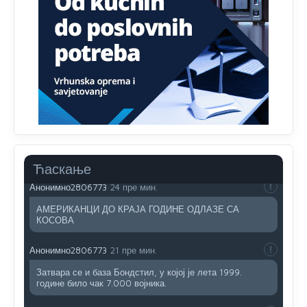
Анонимно2806419
4:51
биће увек држава за турчина који овде уноси немир
Анонимно2806552
5:39
nije mujo turcin, mujo ue bendasr
Анонимно2806721
43 пре мин.
Možete sebi umisliti da je i Kosovo dio Srbije al
nije...probajte ući bez
pasosa.Tako
i
rs.Umisli
li ste da
ste nebeski narod
Ћаскање
Анонимно2806773
24 пре мин.
АМЕРИКАНЦИ ДО КРАЈА ГОДИНЕ ОДЛАЗЕ СА
КОСОВА
Анонимно2806773
21 пре мин.
Затвара се и база Бондстил, у којој је лета 1999.
године било чак 7.000 војника.