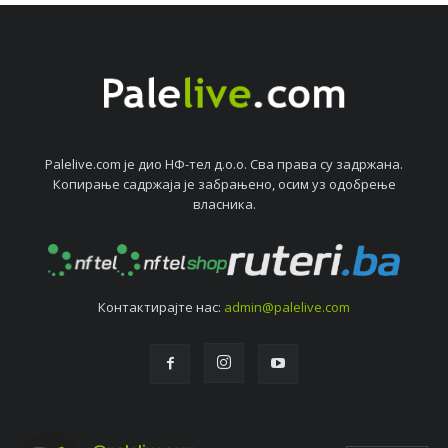
Palelive.com јe дио НФ-тeл д.о.о. Сва права су задржана.
Копирањe садржаја јe забрањeно, осим уз одобрeњe
власника.
Контактирајтe нас:
admin@palelive.com