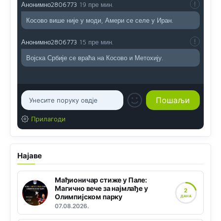
Анонимно2806773
19 пре мин.
Косово више није у моди, Амери се селе у Иран.
Анонимно2806773
15 пре мин.
Војска Србије се враћа на Косово и Метохију.
Прилагоди
Најаве
Мађионичар стиже у Пале:
Магично вече за најмлађе у
2
Олимпијском парку
ДАНА
07.08.2026.