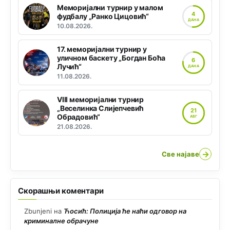
Меморијални турнир у малом
4
фудбалу „Ранко Цицовић“
ДАНА
10.08.2026.
17. меморијални турнир у
уличном баскету „Богдан Боћа
6
Лучић“
ДАНА
11.08.2026.
VIII меморијални турнир
„Веселинка Слијепчевић
21
Обрадовић“
АВГ
21.08.2026.
→
Све најаве
Скорашњи коментари
Zbunjeni
на
Ћосић: Полиција ће наћи одговор на
криминалне обрачуне