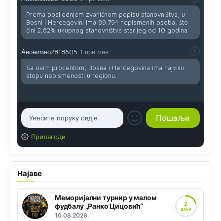
Prema posljednjem zvaničnom popisu stanovništva, u
Bosni i Hercegovini ima 89.794 nepismenih osoba, što
čini 2,82% ukupnog stanovništva starijeg od 10 godina
Анонимно2818605
1 пре мин.
Sa ovim procentom, Bosna i Hercegovina ima najvišu
stopu nepismenosti u regionu.
Прилагоди
Најаве
Меморијални турнир у малом
2
фудбалу „Ранко Цицовић“
ДАНА
10.08.2026.