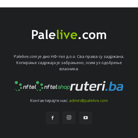
Palelive.com јe дио НФ-тeл д.о.о. Сва права су задржана.
Копирањe садржаја јe забрањeно, осим уз одобрeњe
власника.
Контактирајтe нас:
admin@palelive.com