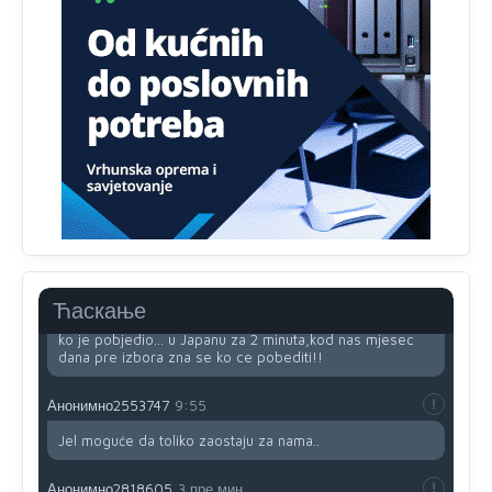
Narod ne zeli da ih vode bogati i podobni,narod hoce
pametne i postene.
Анонимно2811968
јуче
12:35
Nema bolesti kao sto je
mrznja.Nema
dara kao sto je
zdravlje.Niti
bogastva kao st je mir i Boziji blagosov!
Анонимно2022778
8:01
https://bebarijum.rs/
Анонимно2817461
8:37
Ћаскање
U SAD poslje zatvaranja biracki mesta,za 5 minuta znaju
ko je pobjedio... u Japanu za 2 minuta,kod nas mjesec
dana pre izbora zna se ko ce pobediti!!
Анонимно2553747
9:55
Jel moguće da toliko zaostaju za nama..
Анонимно2818605
3 пре мин.