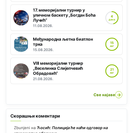
17. меморијални турнир у
уличном баскету „Богдан Боћа
4
Лучић“
ДАНА
11.08.2026.
Међународна љетна биатлон
15
трка
АВГ
15.08.2026.
VIII меморијални турнир
„Веселинка Слијепчевић
21
Обрадовић“
АВГ
21.08.2026.
→
Све најаве
Скорашњи коментари
Zbunjeni
на
Ћосић: Полиција ће наћи одговор на