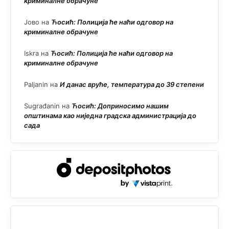
криминалне обрачуне
Јово
на
Ћосић: Полиција ће наћи одговор на
криминалне обрачуне
Iskra
на
Ћосић: Полиција ће наћи одговор на
криминалне обрачуне
Paljanin
на
И данас вруће, температура до 39 степени
Sugrađanin
на
Ћосић: Доприносимо нашим
општинама као ниједна градска администрација до
сада